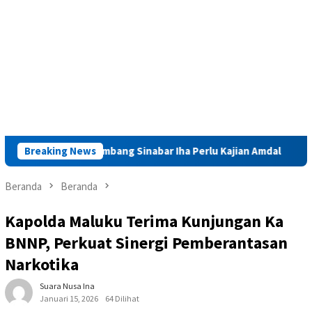
galitas Tambang Sinabar Iha Perlu Kajian Amdal
Breaking News
Launchin
Beranda
Beranda
Kapolda Maluku Terima Kunjungan Ka
BNNP, Perkuat Sinergi Pemberantasan
Narkotika
Suara Nusa Ina
Januari 15, 2026
64 Dilihat