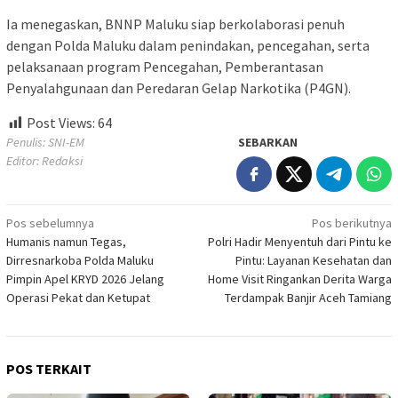
Ia menegaskan, BNNP Maluku siap berkolaborasi penuh
dengan Polda Maluku dalam penindakan, pencegahan, serta
pelaksanaan program Pencegahan, Pemberantasan
Penyalahgunaan dan Peredaran Gelap Narkotika (P4GN).
Post Views:
64
Penulis: SNI-EM
SEBARKAN
Editor: Redaksi
Navigasi
Pos sebelumnya
Pos berikutnya
Humanis namun Tegas,
Polri Hadir Menyentuh dari Pintu ke
pos
Dirresnarkoba Polda Maluku
Pintu: Layanan Kesehatan dan
Pimpin Apel KRYD 2026 Jelang
Home Visit Ringankan Derita Warga
Operasi Pekat dan Ketupat
Terdampak Banjir Aceh Tamiang
POS TERKAIT