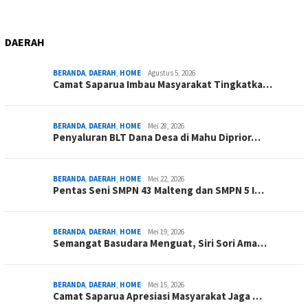
DAERAH
BERANDA
,
DAERAH
,
HOME
Agustus 5, 2026
Camat Saparua Imbau Masyarakat Tingkatka…
BERANDA
,
DAERAH
,
HOME
Mei 28, 2026
Penyaluran BLT Dana Desa di Mahu Diprior…
BERANDA
,
DAERAH
,
HOME
Mei 22, 2026
Pentas Seni SMPN 43 Malteng dan SMPN 5 I…
BERANDA
,
DAERAH
,
HOME
Mei 19, 2026
Semangat Basudara Menguat, Siri Sori Ama…
BERANDA
,
DAERAH
,
HOME
Mei 15, 2026
Camat Saparua Apresiasi Masyarakat Jaga …