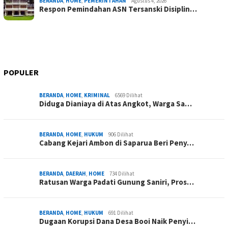
BERANDA
,
HOME
,
PEMERINTAHAN
Agustus 4, 2026
Respon Pemindahan ASN Tersanski Disiplin…
POPULER
BERANDA
,
HOME
,
KRIMINAL
6569 Dilihat
Diduga Dianiaya di Atas Angkot, Warga Sa…
BERANDA
,
HOME
,
HUKUM
906 Dilihat
Cabang Kejari Ambon di Saparua Beri Peny…
BERANDA
,
DAERAH
,
HOME
734 Dilihat
Ratusan Warga Padati Gunung Saniri, Pros…
BERANDA
,
HOME
,
HUKUM
691 Dilihat
Dugaan Korupsi Dana Desa Booi Naik Penyi…