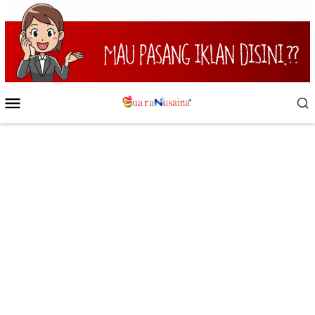
Loncat
ke
konten
Menu
Mobile