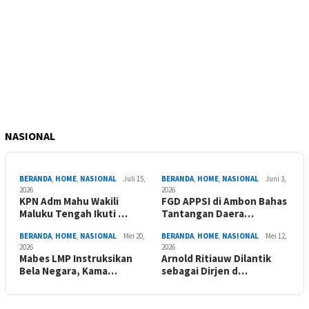
NASIONAL
BERANDA
,
HOME
,
NASIONAL
Juli 15,
BERANDA
,
HOME
,
NASIONAL
Juni 3,
2026
2026
KPN Adm Mahu Wakili
FGD APPSI di Ambon Bahas
Maluku Tengah Ikuti …
Tantangan Daera…
BERANDA
,
HOME
,
NASIONAL
Mei 20,
BERANDA
,
HOME
,
NASIONAL
Mei 12,
2026
2026
Mabes LMP Instruksikan
Arnold Ritiauw Dilantik
Bela Negara, Kama…
sebagai Dirjen d…