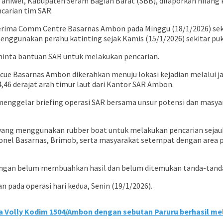
niwel, Kabupaten Seram Bagian Barat (SBB), dilaporkan hilang k
carian tim SAR.
erima Comm Centre Basarnas Ambon pada Minggu (18/1/2026) seki
nggunakan perahu katinting sejak Kamis (15/1/2026) sekitar puku
inta bantuan SAR untuk melakukan pencarian.
cue Basarnas Ambon dikerahkan menuju lokasi kejadian melalui jal
4,46 derajat arah timur laut dari Kantor SAR Ambon.
 menggelar briefing operasi SAR bersama unsur potensi dan masyar
yang menggunakan rubber boat untuk melakukan pencarian sejauh se
el Basarnas, Brimob, serta masyarakat setempat dengan area penc
bungan belum membuahkan hasil dan belum ditemukan tanda-tand
 pada operasi hari kedua, Senin (19/1/2026).
a Volly Kodim 1504/Ambon dengan sebutan Paruru berhasil me