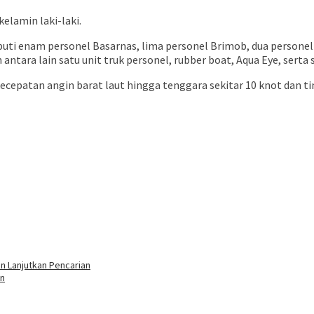
elamin laki-laki.
puti enam personel Basarnas, lima personel Brimob, dua personel
ntara lain satu unit truk personel, rubber boat, Aqua Eye, serta
ecepatan angin barat laut hingga tenggara sekitar 10 knot dan t
n Lanjutkan Pencarian
an