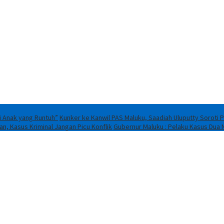
i Anak yang Runtuh”
Kunker ke Kanwil PAS Maluku, Saadiah Uluputty Sorot
n, Kasus Kriminal Jangan Picu Konflik
Gubernur Maluku : Pelaku Kasus Dua 