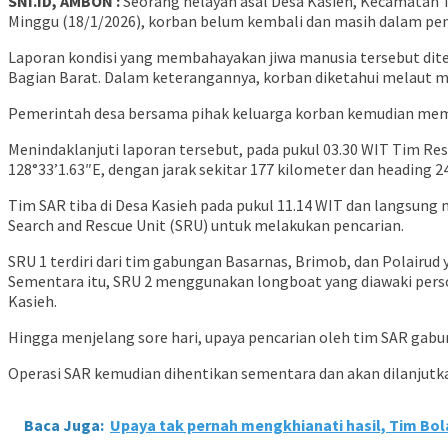
SNI.ID, AMBON :
Seorang nelayan asal Desa Kasieh, Kecamatan Ta
Minggu (18/1/2026), korban belum kembali dan masih dalam pen
Laporan kondisi yang membahayakan jiwa manusia tersebut dit
Bagian Barat. Dalam keterangannya, korban diketahui melaut me
Pemerintah desa bersama pihak keluarga korban kemudian mem
Menindaklanjuti laporan tersebut, pada pukul 03.30 WIT Tim Res
128°33’1.63″E, dengan jarak sekitar 177 kilometer dan heading 2
Tim SAR tiba di Desa Kasieh pada pukul 11.14 WIT dan langsung
Search and Rescue Unit (SRU) untuk melakukan pencarian.
SRU 1 terdiri dari tim gabungan Basarnas, Brimob, dan Polairud 
Sementara itu, SRU 2 menggunakan longboat yang diawaki person
Kasieh.
Hingga menjelang sore hari, upaya pencarian oleh tim SAR ga
Operasi SAR kemudian dihentikan sementara dan akan dilanjutkan
Baca Juga:
Upaya tak pernah mengkhianati hasil, Tim Bol