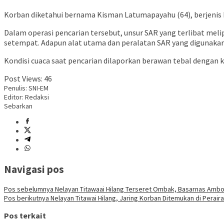
Korban diketahui bernama Kisman Latumapayahu (64), berjenis k
Dalam operasi pencarian tersebut, unsur SAR yang terlibat meli
setempat. Adapun alat utama dan peralatan SAR yang digunakan a
Kondisi cuaca saat pencarian dilaporkan berawan tebal dengan k
Post Views:
46
Penulis: SNI-EM
Editor: Redaksi
Sebarkan
Navigasi pos
Pos sebelumnya
Nelayan Titawaai Hilang Terseret Ombak, Basarnas Ambo
Pos berikutnya
Nelayan Titawai Hilang, Jaring Korban Ditemukan di Perair
Pos terkait