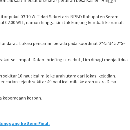
ontak saat melaut di sekitar perairan Desa Kasieh. Hingga
tar pukul 03.10 WIT dari Sekretaris BPBD Kabupaten Seram
l 02.00 WIT, namun hingga kini tak kunjung kembali ke rumah.
ur darat. Lokasi pencarian berada pada koordinat 2°45’34.52″S–
akat setempat. Dalam briefing tersebut, tim dibagi menjadi dua
kitar 10 nautical mile ke arah utara dari lokasi kejadian.
arian sejauh sekitar 40 nautical mile ke arah utara Desa
a keberadaan korban.
lenggang ke Semi Final.