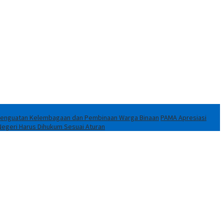
i Penguatan Kelembagaan dan Pembinaan Warga Binaan
PAMA Apresiasi
Negeri Harus Dihukum Sesuai Aturan