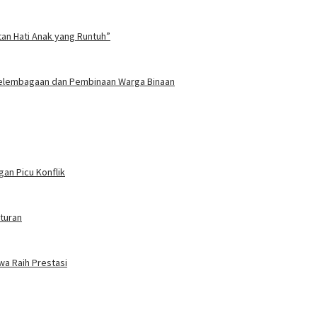
tan Hati Anak yang Runtuh”
 Kelembagaan dan Pembinaan Warga Binaan
an Picu Konflik
turan
wa Raih Prestasi