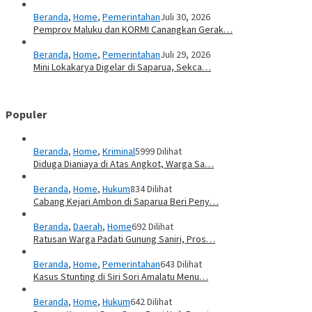
Beranda
,
Home
,
Pemerintahan
Juli 30, 2026
Pemprov Maluku dan KORMI Canangkan Gerak…
Beranda
,
Home
,
Pemerintahan
Juli 29, 2026
Mini Lokakarya Digelar di Saparua, Sekca…
Populer
Beranda
,
Home
,
Kriminal
5999 Dilihat
Diduga Dianiaya di Atas Angkot, Warga Sa…
Beranda
,
Home
,
Hukum
834 Dilihat
Cabang Kejari Ambon di Saparua Beri Peny…
Beranda
,
Daerah
,
Home
692 Dilihat
Ratusan Warga Padati Gunung Saniri, Pros…
Beranda
,
Home
,
Pemerintahan
643 Dilihat
Kasus Stunting di Siri Sori Amalatu Menu…
Beranda
,
Home
,
Hukum
642 Dilihat