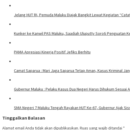
Jelang HUT RI, Pemuda Maluku Diajak Bangkit Lewat Kegiatan “Cata
Kunker ke Kanwil PAS Maluku, Saadiah Uluputty Soroti Penguatan
PAMA Apresiasi Kinerja Positif Jefiks Berhitu
Camat Saparua : Mari Jaga Saparua Tetap Aman, Kasus Kriminal Jang
Gubernur Maluku : Pelaku Kasus Dua Negeri Harus Dihukum Sesuai A
SMA Negeri 7 Maluku Tengah Rayakan HUT Ke-67, Gubernur Ajak Sis
Tinggalkan Balasan
Alamat email Anda tidak akan dipublikasikan.
Ruas yang wajib ditandai
*