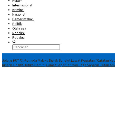
Hukum
Internasional
Kriminal
Nasional
Pemerintahan
Politik
Olahraga
Redaksi
Redaksi
Breaking News
Jelang HUT RI, Pemuda Maluku Diajak Bangkit Lewat Kegiatan “Catatan Hat
Kinerja Positif Jefiks Berhitu
Camat Saparua : Mari Jaga Saparua Tetap Ama