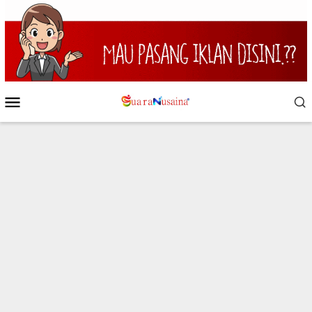
Loncat
ke
konten
Menu
Mobile