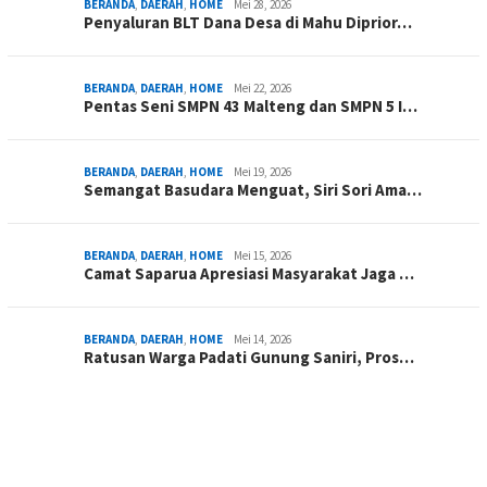
BERANDA
,
DAERAH
,
HOME
Mei 28, 2026
Penyaluran BLT Dana Desa di Mahu Diprior…
BERANDA
,
DAERAH
,
HOME
Mei 22, 2026
Pentas Seni SMPN 43 Malteng dan SMPN 5 I…
BERANDA
,
DAERAH
,
HOME
Mei 19, 2026
Semangat Basudara Menguat, Siri Sori Ama…
BERANDA
,
DAERAH
,
HOME
Mei 15, 2026
Camat Saparua Apresiasi Masyarakat Jaga …
BERANDA
,
DAERAH
,
HOME
Mei 14, 2026
Ratusan Warga Padati Gunung Saniri, Pros…