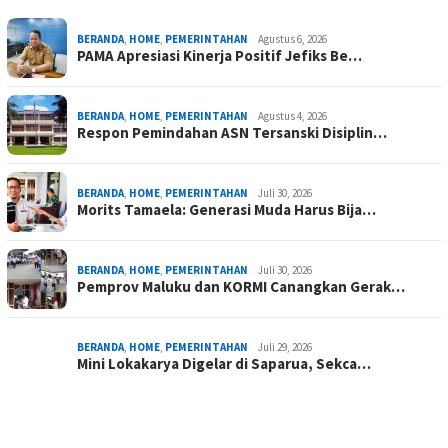
BERANDA
,
HOME
,
PEMERINTAHAN
Agustus 6, 2026
PAMA Apresiasi Kinerja Positif Jefiks Be…
BERANDA
,
HOME
,
PEMERINTAHAN
Agustus 4, 2026
Respon Pemindahan ASN Tersanski Disiplin…
BERANDA
,
HOME
,
PEMERINTAHAN
Juli 30, 2026
Morits Tamaela: Generasi Muda Harus Bija…
BERANDA
,
HOME
,
PEMERINTAHAN
Juli 30, 2026
Pemprov Maluku dan KORMI Canangkan Gerak…
BERANDA
,
HOME
,
PEMERINTAHAN
Juli 29, 2026
Mini Lokakarya Digelar di Saparua, Sekca…