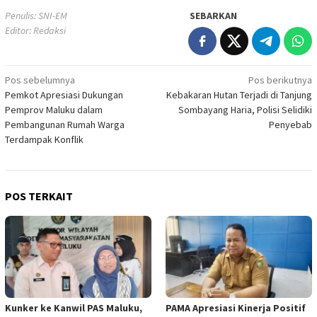
Penulis: SNI-EM
SEBARKAN
Editor: Redaksi
Navigasi
Pos sebelumnya
Pos berikutnya
Pemkot Apresiasi Dukungan
Kebakaran Hutan Terjadi di Tanjung
pos
Pemprov Maluku dalam
Sombayang Haria, Polisi Selidiki
Pembangunan Rumah Warga
Penyebab
Terdampak Konflik
POS TERKAIT
Kunker ke Kanwil PAS Maluku,
PAMA Apresiasi Kinerja Positif