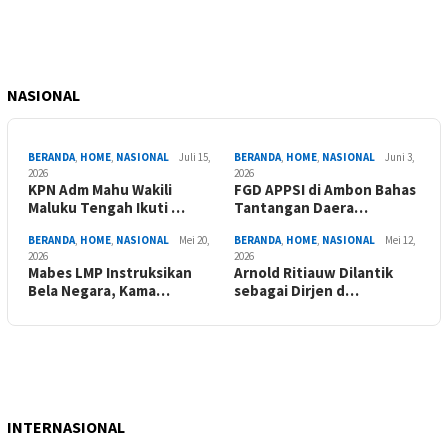
NASIONAL
BERANDA
,
HOME
,
NASIONAL
Juli 15,
BERANDA
,
HOME
,
NASIONAL
Juni 3,
2026
2026
KPN Adm Mahu Wakili
FGD APPSI di Ambon Bahas
Maluku Tengah Ikuti …
Tantangan Daera…
BERANDA
,
HOME
,
NASIONAL
Mei 20,
BERANDA
,
HOME
,
NASIONAL
Mei 12,
2026
2026
Mabes LMP Instruksikan
Arnold Ritiauw Dilantik
Bela Negara, Kama…
sebagai Dirjen d…
INTERNASIONAL