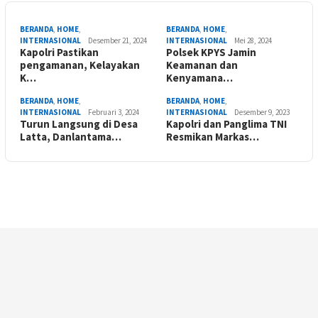
BERANDA
,
HOME
,
BERANDA
,
HOME
,
INTERNASIONAL
Desember 21, 2024
INTERNASIONAL
Mei 28, 2024
Kapolri Pastikan
Polsek KPYS Jamin
pengamanan, Kelayakan
Keamanan dan
K…
Kenyamana…
BERANDA
,
HOME
,
BERANDA
,
HOME
,
INTERNASIONAL
Februari 3, 2024
INTERNASIONAL
Desember 9, 2023
Turun Langsung di Desa
Kapolri dan Panglima TNI
Latta, Danlantama…
Resmikan Markas…