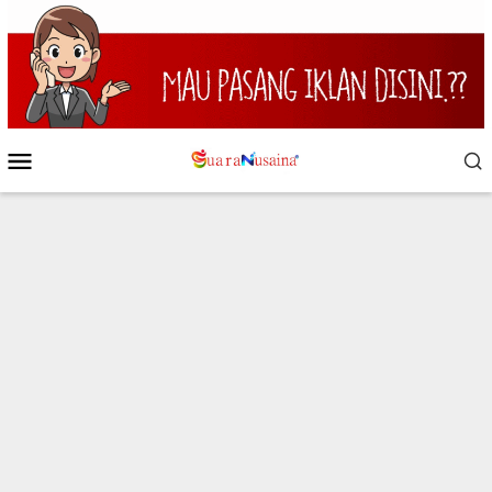
Loncat
ke
konten
Menu
Mobile