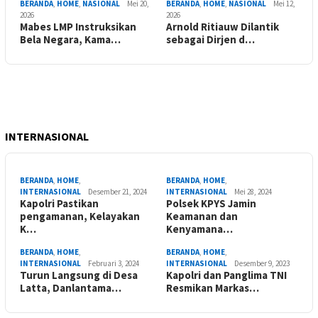
BERANDA
,
HOME
,
NASIONAL
Mei 20,
BERANDA
,
HOME
,
NASIONAL
Mei 12,
2026
2026
Mabes LMP Instruksikan
Arnold Ritiauw Dilantik
Bela Negara, Kama…
sebagai Dirjen d…
INTERNASIONAL
BERANDA
,
HOME
,
BERANDA
,
HOME
,
INTERNASIONAL
Desember 21, 2024
INTERNASIONAL
Mei 28, 2024
Kapolri Pastikan
Polsek KPYS Jamin
pengamanan, Kelayakan
Keamanan dan
K…
Kenyamana…
BERANDA
,
HOME
,
BERANDA
,
HOME
,
INTERNASIONAL
Februari 3, 2024
INTERNASIONAL
Desember 9, 2023
Turun Langsung di Desa
Kapolri dan Panglima TNI
Latta, Danlantama…
Resmikan Markas…