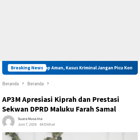
Saparua Tetap Aman, Kasus Kriminal Jangan Picu Konflik
Breaking News
G
Beranda
Beranda
AP3M Apresiasi Kiprah dan Prestasi
Sekwan DPRD Maluku Farah Samal
Suara Nusa Ina
Juni 7, 2026
64 Dilihat