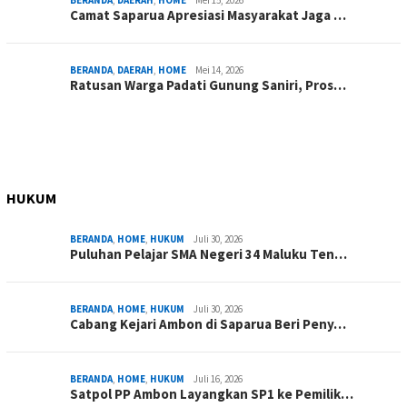
BERANDA
,
DAERAH
,
HOME
Mei 15, 2026
Camat Saparua Apresiasi Masyarakat Jaga …
BERANDA
,
DAERAH
,
HOME
Mei 14, 2026
Ratusan Warga Padati Gunung Saniri, Pros…
HUKUM
BERANDA
,
HOME
,
HUKUM
Juli 30, 2026
Puluhan Pelajar SMA Negeri 34 Maluku Ten…
BERANDA
,
HOME
,
HUKUM
Juli 30, 2026
Cabang Kejari Ambon di Saparua Beri Peny…
BERANDA
,
HOME
,
HUKUM
Juli 16, 2026
Satpol PP Ambon Layangkan SP1 ke Pemilik…