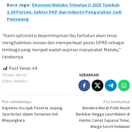
Baca Juga:
Ekonomi Maluku Triwulan II 2025 Tumbuh
3,39 Persen, Sektor PKP dan Industri Pengolahan Jadi
Penopang
“Kami optimistis kepemimpinan Ibu Farhatun akan terus
menghadirkan inovasi dan memperkuat posisi DPRD sebagai
lembaga yang menjadi wadah aspirasi masyarakat Maluku,”
tandasnya.
Post Views:
64
Penulis: SNI-02
SEBARKAN
Editor: Redaksi
Navigasi
Pos sebelumnya
Pos berikutnya
Kapolres Aru Ajak Peserta Junjung
Bendera Merah Putih Masih
pos
Sportivitas dalam Turnamen Voli
Berkibar Hingga Larut Malam di
Bhayangkara
Kantor Camat Saparua Timur,
Warga Soroti Kelalaian