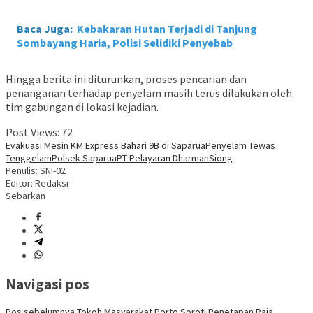
Baca Juga:
Kebakaran Hutan Terjadi di Tanjung
Sombayang Haria, Polisi Selidiki Penyebab
Hingga berita ini diturunkan, proses pencarian dan
penanganan terhadap penyelam masih terus dilakukan oleh
tim gabungan di lokasi kejadian.
Post Views:
72
Evakuasi Mesin KM Express Bahari 9B di Saparua
Penyelam Tewas
Tenggelam
Polsek Saparua
PT Pelayaran Dharman
Siong
Penulis: SNI-02
Editor: Redaksi
Sebarkan
Navigasi pos
Pos sebelumnya
Tokoh Masyarakat Porto Soroti Penetapan Raja