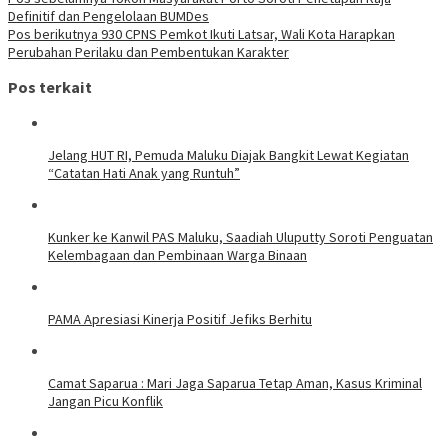
Definitif dan Pengelolaan BUMDes
Pos berikutnya
930 CPNS Pemkot Ikuti Latsar, Wali Kota Harapkan
Perubahan Perilaku dan Pembentukan Karakter
Pos terkait
Jelang HUT RI, Pemuda Maluku Diajak Bangkit Lewat Kegiatan
“Catatan Hati Anak yang Runtuh”
Kunker ke Kanwil PAS Maluku, Saadiah Uluputty Soroti Penguatan
Kelembagaan dan Pembinaan Warga Binaan
PAMA Apresiasi Kinerja Positif Jefiks Berhitu
Camat Saparua : Mari Jaga Saparua Tetap Aman, Kasus Kriminal
Jangan Picu Konflik