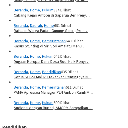
Beranda
,
Home
,
Hukum
834 Dilihat
Cabang Kejari Ambon di Saparua Beri Peny…
Beranda
,
Daerah
,
Home
691 Dilihat
Ratusan Warga Padati Gunung Saniri, Pros…
Beranda
,
Home
,
Pemerintahan
643 Dilihat
Kasus Stunting di Siri Sori Amalatu Menu…
Beranda
,
Home
,
Hukum
642 Dilihat
Dugaan Korupsi Dana Desa Booi Naik Penyi…
Beranda
,
Home
,
Pendidikan
635 Dilihat
Ketua SOKSI Maluku Tekankan Pentingnya N…
Beranda
,
Home
,
Pemerintahan
611 Dilihat
PAMA Apresiasi Manager PLN Ambon Ramli M…
Beranda
,
Home
,
Hukum
600 Dilihat
Audiensi dengan Bupati, AMGPM Sampaikan …
Pendidikan