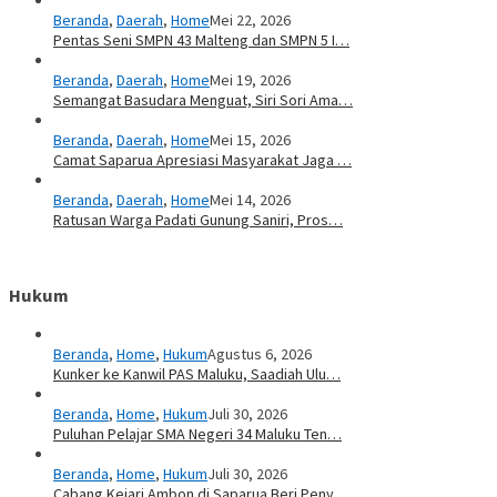
Beranda
,
Daerah
,
Home
Mei 22, 2026
Pentas Seni SMPN 43 Malteng dan SMPN 5 I…
Beranda
,
Daerah
,
Home
Mei 19, 2026
Semangat Basudara Menguat, Siri Sori Ama…
Beranda
,
Daerah
,
Home
Mei 15, 2026
Camat Saparua Apresiasi Masyarakat Jaga …
Beranda
,
Daerah
,
Home
Mei 14, 2026
Ratusan Warga Padati Gunung Saniri, Pros…
Hukum
Beranda
,
Home
,
Hukum
Agustus 6, 2026
Kunker ke Kanwil PAS Maluku, Saadiah Ulu…
Beranda
,
Home
,
Hukum
Juli 30, 2026
Puluhan Pelajar SMA Negeri 34 Maluku Ten…
Beranda
,
Home
,
Hukum
Juli 30, 2026
Cabang Kejari Ambon di Saparua Beri Peny…