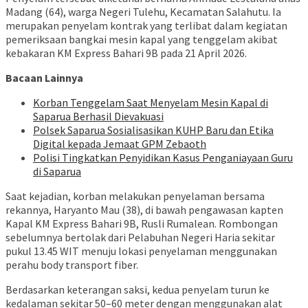
Madang (64), warga Negeri Tulehu, Kecamatan Salahutu. Ia
merupakan penyelam kontrak yang terlibat dalam kegiatan
pemeriksaan bangkai mesin kapal yang tenggelam akibat
kebakaran KM Express Bahari 9B pada 21 April 2026.
Bacaan Lainnya
Korban Tenggelam Saat Menyelam Mesin Kapal di
Saparua Berhasil Dievakuasi
Polsek Saparua Sosialisasikan KUHP Baru dan Etika
Digital kepada Jemaat GPM Zebaoth
Polisi Tingkatkan Penyidikan Kasus Penganiayaan Guru
di Saparua
Saat kejadian, korban melakukan penyelaman bersama
rekannya, Haryanto Mau (38), di bawah pengawasan kapten
Kapal KM Express Bahari 9B, Rusli Rumalean. Rombongan
sebelumnya bertolak dari Pelabuhan Negeri Haria sekitar
pukul 13.45 WIT menuju lokasi penyelaman menggunakan
perahu body transport fiber.
Berdasarkan keterangan saksi, kedua penyelam turun ke
kedalaman sekitar 50–60 meter dengan menggunakan alat