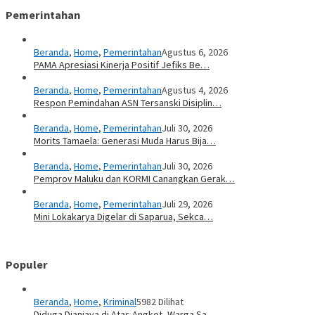
Pemerintahan
Beranda
,
Home
,
Pemerintahan
Agustus 6, 2026
PAMA Apresiasi Kinerja Positif Jefiks Be…
Beranda
,
Home
,
Pemerintahan
Agustus 4, 2026
Respon Pemindahan ASN Tersanski Disiplin…
Beranda
,
Home
,
Pemerintahan
Juli 30, 2026
Morits Tamaela: Generasi Muda Harus Bija…
Beranda
,
Home
,
Pemerintahan
Juli 30, 2026
Pemprov Maluku dan KORMI Canangkan Gerak…
Beranda
,
Home
,
Pemerintahan
Juli 29, 2026
Mini Lokakarya Digelar di Saparua, Sekca…
Populer
Beranda
,
Home
,
Kriminal
5982 Dilihat
Diduga Dianiaya di Atas Angkot, Warga Sa…