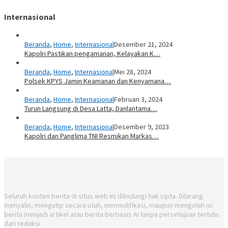
Internasional
Beranda
,
Home
,
Internasional
Desember 21, 2024
Kapolri Pastikan pengamanan, Kelayakan K…
Beranda
,
Home
,
Internasional
Mei 28, 2024
Polsek KPYS Jamin Keamanan dan Kenyamana…
Beranda
,
Home
,
Internasional
Februari 3, 2024
Turun Langsung di Desa Latta, Danlantama…
Beranda
,
Home
,
Internasional
Desember 9, 2023
Kapolri dan Panglima TNI Resmikan Markas…
Seluruh konten berita di situs web ini dilindungi hak cipta. Dilarang
menyalin, mengutip secara utuh, memodifikasi, maupun mengolah isi
berita menjadi artikel atau berita berbasis AI tanpa persetujuan tertulis
dari redaksi.