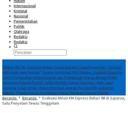
Hukum
Internasional
Kriminal
Nasional
Pemerintahan
Politik
Olahraga
Redaksi
Redaksi
Breaking News
Jelang HUT RI, Pemuda Maluku Diajak Bangkit Lewat Kegiatan “Catatan
Hati Anak yang Runtuh”
Kunker ke Kanwil PAS Maluku, Saadiah Uluputty
Soroti Penguatan Kelembagaan dan Pembinaan Warga Binaan
PAMA
Apresiasi Kinerja Positif Jefiks Berhitu
Camat Saparua : Mari Jaga
Saparua Tetap Aman, Kasus Kriminal Jangan Picu Konflik
Gubernur
Maluku : Pelaku Kasus Dua Negeri Harus Dihukum Sesuai Aturan
Beranda
Beranda
Evakuasi Mesin KM Express Bahari 9B di Saparua,
Satu Penyelam Tewas Tenggelam