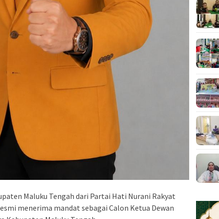
aten Maluku Tengah dari Partai Hati Nurani Rakyat
., resmi menerima mandat sebagai Calon Ketua Dewan