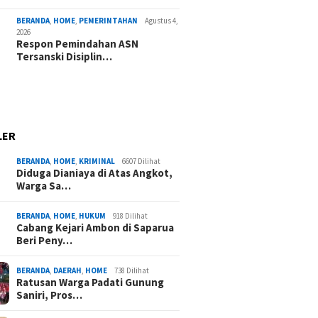
BERANDA
,
HOME
,
PEMERINTAHAN
Agustus 4,
2026
Respon Pemindahan ASN
Tersanski Disiplin…
LER
BERANDA
,
HOME
,
KRIMINAL
6607 Dilihat
Diduga Dianiaya di Atas Angkot,
Warga Sa…
BERANDA
,
HOME
,
HUKUM
918 Dilihat
Cabang Kejari Ambon di Saparua
Beri Peny…
BERANDA
,
DAERAH
,
HOME
738 Dilihat
Ratusan Warga Padati Gunung
Saniri, Pros…