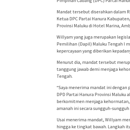
Pimpinan Cabang (DPC) Partai Hanu
Mandat tersebut diserahkan dalam R
Ketua DPC Partai Hanura Kabupaten/
Provinsi Maluku di Hotel Marina, Am
Willyam yang juga merupakan legisl
Pemilihan (Dapil) Maluku Tengah I 
kepercayaan yang diberikan kepadan
Menurut dia, mandat tersebut merup
tanggung jawab demi menjaga kehor
Tengah.
“Saya menerima mandat ini dengan p
DPD Partai Hanura Provinsi Maluku a
berkomitmen menjaga kehormatan, s
amanah ini secara sungguh-sungguh 
Usai menerima mandat, Willyam men
hingga ke tingkat bawah. Langkah i