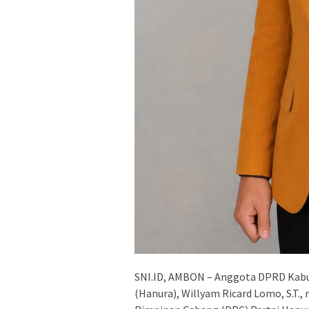
SNI.ID, AMBON – Anggota DPRD Kabup
(Hanura), Willyam Ricard Lomo, S.T