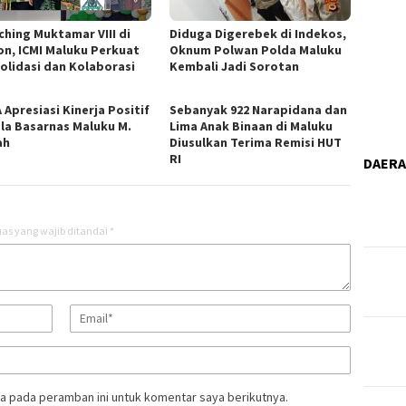
ching Muktamar VIII di
Diduga Digerebek di Indekos,
n, ICMI Maluku Perkuat
Oknum Polwan Polda Maluku
olidasi dan Kolaborasi
Kembali Jadi Sorotan
 Apresiasi Kinerja Positif
Sebanyak 922 Narapidana dan
la Basarnas Maluku M.
Lima Anak Binaan di Maluku
ah
Diusulkan Terima Remisi HUT
RI
DAER
as yang wajib ditandai
*
a pada peramban ini untuk komentar saya berikutnya.