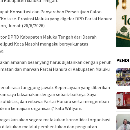
ra Kabupaten Maluku Tengah.
apat Konsultasi dan Penyerahan Persetujuan Calon
Kota se-Provinsi Maluku yang digelar DPD Partai Hanura
bon, Jumat (26/6/2026).
ator DPRD Kabupaten Maluku Tengah dari Daerah
meliputi Kota Masohi mengaku bersyukur atas
ya.
PENDI
akan amanah besar yang harus dijalankan dengan penuh
matan dan marwah Partai Hanura di Kabupaten Maluku
enuh rasa tanggung jawab. Kepercayaan yang diberikan
kan saya laksanakan dengan sebaik-baiknya. Saya
oliditas, dan wibawa Partai Hanura serta mengemban
demi kemajuan organisasi,” kata Willyam.
egaskan akan segera melakukan konsolidasi organisasi
tu dilakukan melalui pembentukan dan penguatan