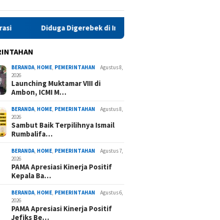
a Digerebek di Indekos, Oknum Polwan Polda Maluku Kembali Jad
RINTAHAN
BERANDA
,
HOME
,
PEMERINTAHAN
Agustus 8,
2026
Launching Muktamar VIII di
Ambon, ICMI M…
BERANDA
,
HOME
,
PEMERINTAHAN
Agustus 8,
2026
Sambut Baik Terpilihnya Ismail
Rumbalifa…
BERANDA
,
HOME
,
PEMERINTAHAN
Agustus 7,
2026
PAMA Apresiasi Kinerja Positif
Kepala Ba…
BERANDA
,
HOME
,
PEMERINTAHAN
Agustus 6,
2026
PAMA Apresiasi Kinerja Positif
Jefiks Be…