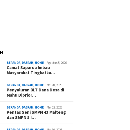
AH
BERANDA
,
DAERAH
,
HOME
Agustus 5, 2026
Camat Saparua Imbau
Masyarakat Tingkatka…
BERANDA
,
DAERAH
,
HOME
Mei 28, 2026
Penyaluran BLT Dana Desa di
Mahu Diprior…
BERANDA
,
DAERAH
,
HOME
Mei 22, 2026
Pentas Seni SMPN 43 Malteng
dan SMPN 5 I…
BERANDA
,
DAERAH
,
HOME
Mei 19, 2026