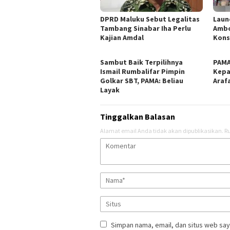
DPRD Maluku Sebut Legalitas
Laun
Tambang Sinabar Iha Perlu
Ambo
Kajian Amdal
Kons
Sambut Baik Terpilihnya
PAMA
Ismail Rumbalifar Pimpin
Kepa
Golkar SBT, PAMA: Beliau
Araf
Layak
Tinggalkan Balasan
Alamat email Anda tidak akan dipublikasikan.
Ru
Simpan nama, email, dan situs web say