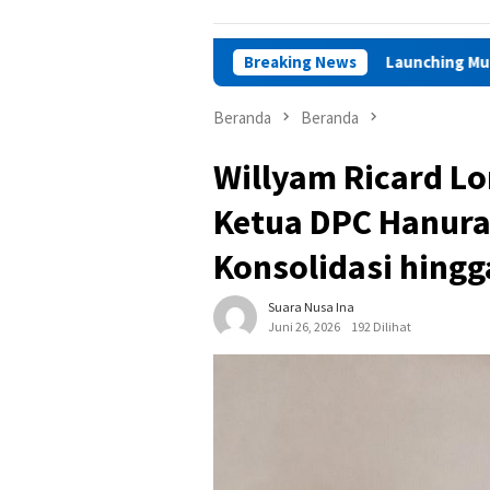
r Iha Perlu Kajian Amdal
Breaking News
Launching Muktamar VIII di Amb
Beranda
Beranda
Willyam Ricard L
Ketua DPC Hanura
Konsolidasi hingg
Suara Nusa Ina
Juni 26, 2026
192 Dilihat