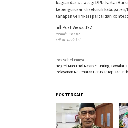
bagian dari strategi DPD Partai Han
kepengurusan di seluruh kabupaten
tahapan verifikasi partai dan kontes
Post Views:
192
Penulis: SNI-02
Editor: Redaksi
Navigasi
Pos sebelumnya
Negeri Mahu Nol Kasus Stunting, Lawalatta
pos
Pelayanan Kesehatan Harus Tetap Jadi Pri
POS TERKAIT