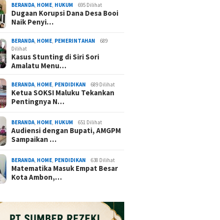
BERANDA
,
HOME
,
HUKUM
695 Dilihat
Dugaan Korupsi Dana Desa Booi
Naik Penyi…
BERANDA
,
HOME
,
PEMERINTAHAN
689
Dilihat
Kasus Stunting di Siri Sori
Amalatu Menu…
BERANDA
,
HOME
,
PENDIDIKAN
689 Dilihat
Ketua SOKSI Maluku Tekankan
Pentingnya N…
BERANDA
,
HOME
,
HUKUM
651 Dilihat
Audiensi dengan Bupati, AMGPM
Sampaikan …
BERANDA
,
HOME
,
PENDIDIKAN
638 Dilihat
Matematika Masuk Empat Besar
Kota Ambon,…