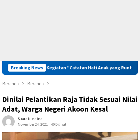
gkit Lewat Kegiatan “Catatan Hati Anak yang Runtuh”
Breaking News
Ku
Beranda
Beranda
Dinilai Pelantikan Raja Tidak Sesuai Nilai
Adat, Warga Negeri Akoon Kesal
Suara Nusa Ina
November 24, 2021
40 Dilihat