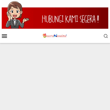
Loncat
ke
konten
Menu
Mobile