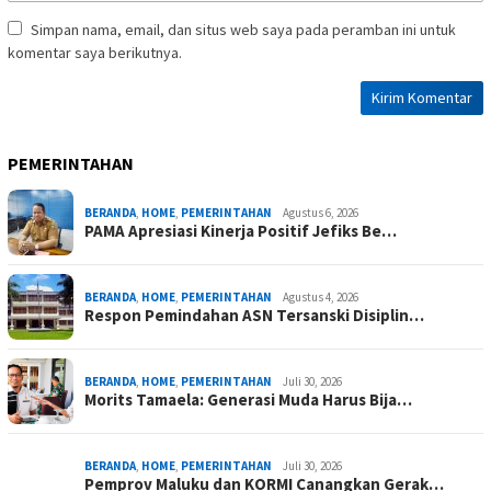
Simpan nama, email, dan situs web saya pada peramban ini untuk
komentar saya berikutnya.
PEMERINTAHAN
BERANDA
,
HOME
,
PEMERINTAHAN
Agustus 6, 2026
PAMA Apresiasi Kinerja Positif Jefiks Be…
BERANDA
,
HOME
,
PEMERINTAHAN
Agustus 4, 2026
Respon Pemindahan ASN Tersanski Disiplin…
BERANDA
,
HOME
,
PEMERINTAHAN
Juli 30, 2026
Morits Tamaela: Generasi Muda Harus Bija…
BERANDA
,
HOME
,
PEMERINTAHAN
Juli 30, 2026
Pemprov Maluku dan KORMI Canangkan Gerak…