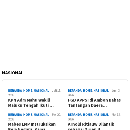
NASIONAL
BERANDA
,
HOME
,
NASIONAL
Juli 15,
BERANDA
,
HOME
,
NASIONAL
Juni 3,
2026
2026
KPN Adm Mahu Wakili
FGD APPSI di Ambon Bahas
Maluku Tengah Ikuti …
Tantangan Daera…
BERANDA
,
HOME
,
NASIONAL
Mei 20,
BERANDA
,
HOME
,
NASIONAL
Mei 12,
2026
2026
Mabes LMP Instruksikan
Arnold Ritiauw Dilantik
Bela Negara, Kama…
sebagai Dirjen d…