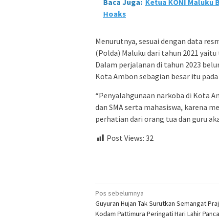
Baca Juga:
Ketua KONI Maluku Ba
Hoaks
Menurutnya, sesuai dengan data resm
(Polda) Maluku dari tahun 2021 yaitu
Dalam perjalanan di tahun 2023 belum
Kota Ambon sebagian besar itu pada
“Penyalahgunaan narkoba di Kota Amb
dan SMA serta mahasiswa, karena mer
perhatian dari orang tua dan guru aka
Post Views:
32
Navigasi
Pos sebelumnya
Guyuran Hujan Tak Surutkan Semangat Praj
pos
Kodam Pattimura Peringati Hari Lahir Panca