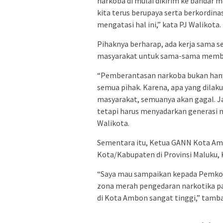
narkoba di mulai dikirim ke bandar me
kita terus berupaya serta berkordin
mengatasi hal ini,” kata PJ Walikota.
Pihaknya berharap, ada kerja sama s
masyarakat untuk sama-sama member
“Pemberantasan narkoba bukan hanya
semua pihak. Karena, apa yang dilak
masyarakat, semuanya akan gagal. 
tetapi harus menyadarkan generasi 
Walikota.
Sementara itu, Ketua GANN Kota Am
Kota/Kabupaten di Provinsi Maluku,
“Saya mau sampaikan kepada Pemko
zona merah pengedaran narkotika p
di Kota Ambon sangat tinggi,” tamb