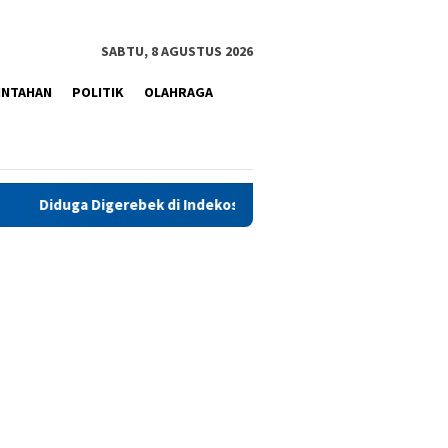
SABTU, 8 AGUSTUS 2026
INTAHAN
POLITIK
OLAHRAGA
erebek di Indekos, Oknum Polwan Polda Maluku Kembali Jadi Sor