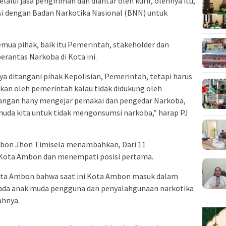
lalui jasa pengiriman dan diantar oleh kurir, olehnya itu,
asi dengan Badan Narkotika Nasional (BNN) untuk
emua pihak, baik itu Pemerintah, stakeholder dan
antas Narkoba di Kota ini.
 ditangani pihak Kepolisian, Pemerintah, tetapi harus
ukan oleh pemerintah kalau tidak didukung oleh
Jangan hany mengejar pemakai dan pengedar Narkoba,
muda kita untuk tidak mengonsumsi narkoba,” harap PJ
bon Jhon Timisela menambahkan, Dari 11
 Kota Ambon dan menempati posisi pertama.
ta Ambon bahwa saat ini Kota Ambon masuk dalam
ada anak muda pengguna dan penyalahgunaan narkotika
ahnya.