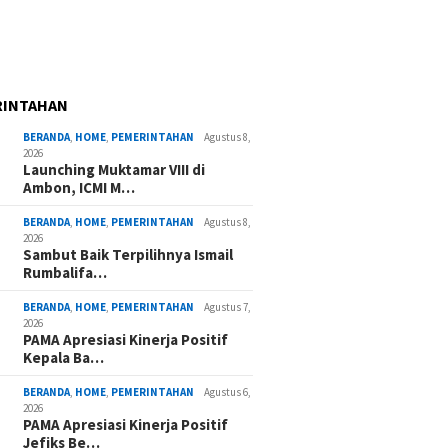
RINTAHAN
BERANDA
,
HOME
,
PEMERINTAHAN
Agustus 8,
2026
Launching Muktamar VIII di
Ambon, ICMI M…
BERANDA
,
HOME
,
PEMERINTAHAN
Agustus 8,
2026
Sambut Baik Terpilihnya Ismail
Rumbalifa…
BERANDA
,
HOME
,
PEMERINTAHAN
Agustus 7,
2026
PAMA Apresiasi Kinerja Positif
Kepala Ba…
BERANDA
,
HOME
,
PEMERINTAHAN
Agustus 6,
2026
PAMA Apresiasi Kinerja Positif
Jefiks Be…