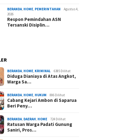
BERANDA
,
HOME
,
PEMERINTAHAN
Agustus 4,
2026
Respon Pemindahan ASN
Tersanski Disiplin…
LER
BERANDA
,
HOME
,
KRIMINAL
6385 Dilihat
Diduga Dianiaya di Atas Angkot,
Warga Sa…
BERANDA
,
HOME
,
HUKUM
886 Dilihat
Cabang Kejari Ambon di Saparua
Beri Peny…
BERANDA
,
DAERAH
,
HOME
724 Dilihat
Ratusan Warga Padati Gunung
Saniri, Pros…