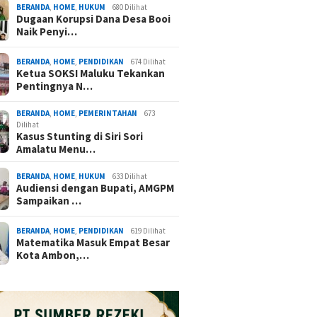
BERANDA
,
HOME
,
HUKUM
680 Dilihat
Dugaan Korupsi Dana Desa Booi
Naik Penyi…
BERANDA
,
HOME
,
PENDIDIKAN
674 Dilihat
Ketua SOKSI Maluku Tekankan
Pentingnya N…
BERANDA
,
HOME
,
PEMERINTAHAN
673
Dilihat
Kasus Stunting di Siri Sori
Amalatu Menu…
BERANDA
,
HOME
,
HUKUM
633 Dilihat
Audiensi dengan Bupati, AMGPM
Sampaikan …
BERANDA
,
HOME
,
PENDIDIKAN
619 Dilihat
Matematika Masuk Empat Besar
Kota Ambon,…