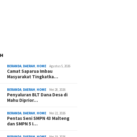
AH
BERANDA
,
DAERAH
,
HOME
Agustus 5, 2026
Camat Saparua Imbau
Masyarakat Tingkatka…
BERANDA
,
DAERAH
,
HOME
Mei 28, 2026
Penyaluran BLT Dana Desa di
Mahu Diprior…
BERANDA
,
DAERAH
,
HOME
Mei 22, 2026
Pentas Seni SMPN 43 Malteng
dan SMPN 5 I…
BERANDA
,
DAERAH
,
HOME
Mei 19, 2026