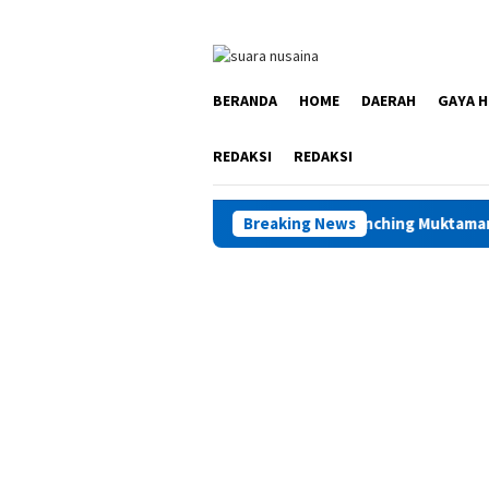
Loncat
ke
konten
BERANDA
HOME
DAERAH
GAYA H
REDAKSI
REDAKSI
Launching Muktamar VIII di Ambon, IC
Breaking News