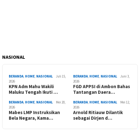
NASIONAL
BERANDA
,
HOME
,
NASIONAL
Juli 15,
BERANDA
,
HOME
,
NASIONAL
Juni 3,
2026
2026
KPN Adm Mahu Wakili
FGD APPSI di Ambon Bahas
Maluku Tengah Ikuti …
Tantangan Daera…
BERANDA
,
HOME
,
NASIONAL
Mei 20,
BERANDA
,
HOME
,
NASIONAL
Mei 12,
2026
2026
Mabes LMP Instruksikan
Arnold Ritiauw Dilantik
Bela Negara, Kama…
sebagai Dirjen d…