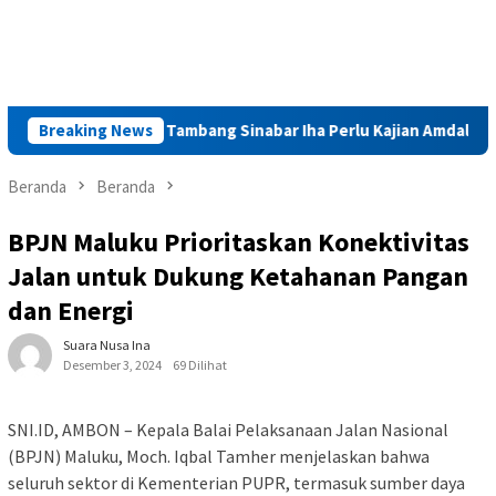
but Legalitas Tambang Sinabar Iha Perlu Kajian Amdal
Breaking News
La
Beranda
Beranda
BPJN Maluku Prioritaskan Konektivitas
Jalan untuk Dukung Ketahanan Pangan
dan Energi
Suara Nusa Ina
Desember 3, 2024
69 Dilihat
SNI.ID, AMBON – Kepala Balai Pelaksanaan Jalan Nasional
(BPJN) Maluku, Moch. Iqbal Tamher menjelaskan bahwa
seluruh sektor di Kementerian PUPR, termasuk sumber daya