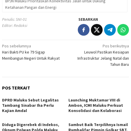
BPJN Maluku Prioritaskan Konektivitas Jalan untuk Dukung
Ketahanan Pangan dan Energi
Penulis: SNI-01
SEBARKAN
Editor: Redaksi
Navigasi
Pos sebelumnya
Pos berikutnya
Hari Bakti PU ke 79 Sigap
Leuwol Pastikan Kesiapan
pos
Membangun Negeri Untuk Rakyat
Infrastruktur Jelang Natal dan
Tahun Baru
POS TERKAIT
DPRD Maluku Sebut Legalitas
Launching Muktamar VIII di
Tambang Sinabar Iha Perlu
Ambon, ICMI Maluku Perkuat
Kajian Amdal
Konsolidasi dan Kolaborasi
Diduga Digerebek di Indekos,
Sambut Baik Terpilihnya Ismail
Oknum Polwan Polda Maluku
Rumbalifar Pimpin Golkar SBT,