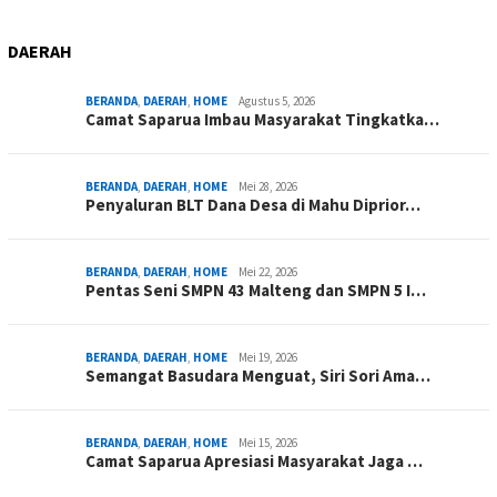
DAERAH
BERANDA
,
DAERAH
,
HOME
Agustus 5, 2026
Camat Saparua Imbau Masyarakat Tingkatka…
BERANDA
,
DAERAH
,
HOME
Mei 28, 2026
Penyaluran BLT Dana Desa di Mahu Diprior…
BERANDA
,
DAERAH
,
HOME
Mei 22, 2026
Pentas Seni SMPN 43 Malteng dan SMPN 5 I…
BERANDA
,
DAERAH
,
HOME
Mei 19, 2026
Semangat Basudara Menguat, Siri Sori Ama…
BERANDA
,
DAERAH
,
HOME
Mei 15, 2026
Camat Saparua Apresiasi Masyarakat Jaga …