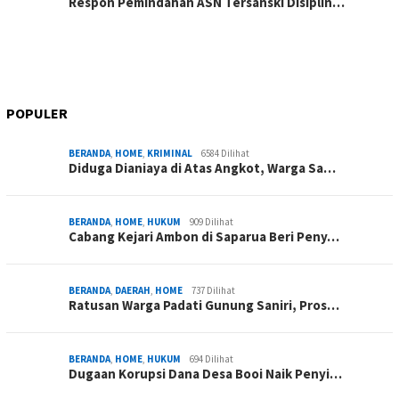
Respon Pemindahan ASN Tersanski Disiplin…
POPULER
BERANDA
,
HOME
,
KRIMINAL
6584 Dilihat
Diduga Dianiaya di Atas Angkot, Warga Sa…
BERANDA
,
HOME
,
HUKUM
909 Dilihat
Cabang Kejari Ambon di Saparua Beri Peny…
BERANDA
,
DAERAH
,
HOME
737 Dilihat
Ratusan Warga Padati Gunung Saniri, Pros…
BERANDA
,
HOME
,
HUKUM
694 Dilihat
Dugaan Korupsi Dana Desa Booi Naik Penyi…