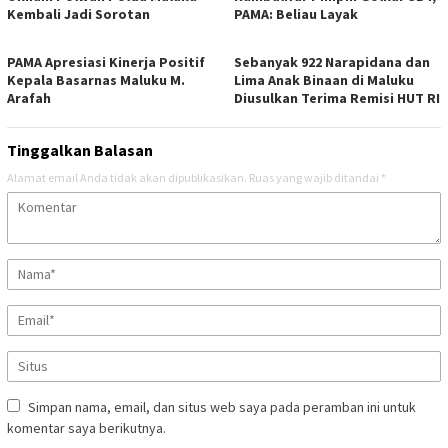
Kembali Jadi Sorotan
PAMA: Beliau Layak
PAMA Apresiasi Kinerja Positif
Sebanyak 922 Narapidana dan
Kepala Basarnas Maluku M.
Lima Anak Binaan di Maluku
Arafah
Diusulkan Terima Remisi HUT RI
Tinggalkan Balasan
Alamat email Anda tidak akan dipublikasikan.
Ruas yang wajib ditandai
*
Simpan nama, email, dan situs web saya pada peramban ini untuk
komentar saya berikutnya.