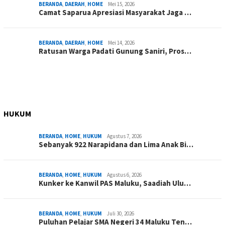
BERANDA
,
DAERAH
,
HOME
Mei 15, 2026
Camat Saparua Apresiasi Masyarakat Jaga …
BERANDA
,
DAERAH
,
HOME
Mei 14, 2026
Ratusan Warga Padati Gunung Saniri, Pros…
HUKUM
BERANDA
,
HOME
,
HUKUM
Agustus 7, 2026
Sebanyak 922 Narapidana dan Lima Anak Bi…
BERANDA
,
HOME
,
HUKUM
Agustus 6, 2026
Kunker ke Kanwil PAS Maluku, Saadiah Ulu…
BERANDA
,
HOME
,
HUKUM
Juli 30, 2026
Puluhan Pelajar SMA Negeri 34 Maluku Ten…