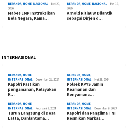
BERANDA
,
HOME
,
NASIONAL
Mei 20,
BERANDA
,
HOME
,
NASIONAL
Mei 12,
2026
2026
Mabes LMP Instruksikan
Arnold Ritiauw Dilantik
Bela Negara, Kama…
sebagai Dirjen d…
INTERNASIONAL
BERANDA
,
HOME
,
BERANDA
,
HOME
,
INTERNASIONAL
Desember 21, 2024
INTERNASIONAL
Mei 28, 2024
Kapolri Pastikan
Polsek KPYS Jamin
pengamanan, Kelayakan
Keamanan dan
K…
Kenyamana…
BERANDA
,
HOME
,
BERANDA
,
HOME
,
INTERNASIONAL
Februari 3, 2024
INTERNASIONAL
Desember 9, 2023
Turun Langsung di Desa
Kapolri dan Panglima TNI
Latta, Danlantama…
Resmikan Markas…