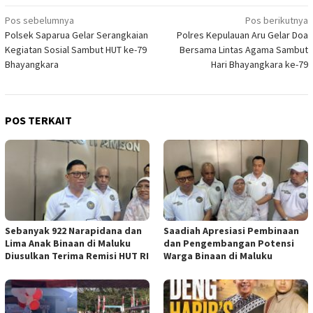
Navigasi
Pos sebelumnya
Pos berikutnya
Polsek Saparua Gelar Serangkaian
Polres Kepulauan Aru Gelar Doa
pos
Kegiatan Sosial Sambut HUT ke-79
Bersama Lintas Agama Sambut
Bhayangkara
Hari Bhayangkara ke-79
POS TERKAIT
Sebanyak 922 Narapidana dan
Saadiah Apresiasi Pembinaan
Lima Anak Binaan di Maluku
dan Pengembangan Potensi
Diusulkan Terima Remisi HUT RI
Warga Binaan di Maluku