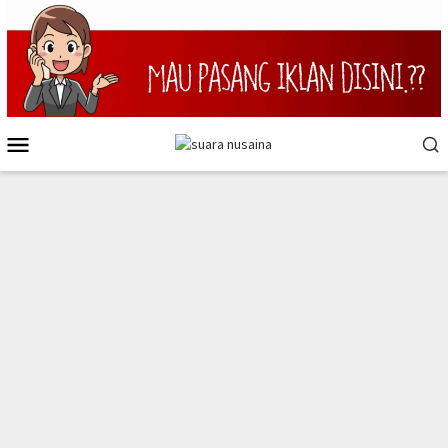
Loncat
ke
konten
Menu
Mobile