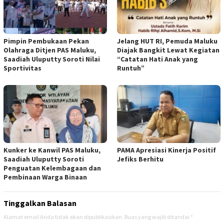
Pimpin Pembukaan Pekan
Jelang HUT RI, Pemuda Maluku
Olahraga Ditjen PAS Maluku,
Diajak Bangkit Lewat Kegiatan
Saadiah Uluputty Soroti Nilai
“Catatan Hati Anak yang
Sportivitas
Runtuh”
Kunker ke Kanwil PAS Maluku,
PAMA Apresiasi Kinerja Positif
Saadiah Uluputty Soroti
Jefiks Berhitu
Penguatan Kelembagaan dan
Pembinaan Warga Binaan
Tinggalkan Balasan
Alamat email Anda tidak akan dipublikasikan.
Ruas yang wajib ditandai
*