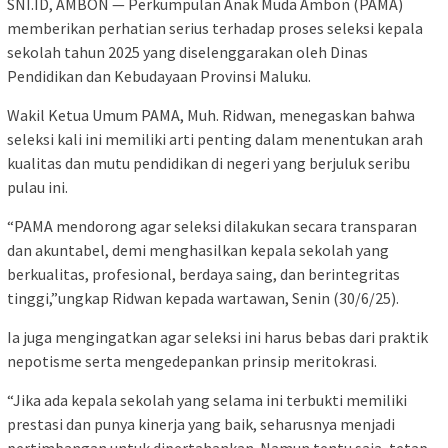
SNI.ID, AMBON — Perkumpulan Anak Muda Ambon (PAMA)
memberikan perhatian serius terhadap proses seleksi kepala
sekolah tahun 2025 yang diselenggarakan oleh Dinas
Pendidikan dan Kebudayaan Provinsi Maluku.
Wakil Ketua Umum PAMA, Muh. Ridwan, menegaskan bahwa
seleksi kali ini memiliki arti penting dalam menentukan arah
kualitas dan mutu pendidikan di negeri yang berjuluk seribu
pulau ini.
“PAMA mendorong agar seleksi dilakukan secara transparan
dan akuntabel, demi menghasilkan kepala sekolah yang
berkualitas, profesional, berdaya saing, dan berintegritas
tinggi,”ungkap Ridwan kepada wartawan, Senin (30/6/25).
Ia juga mengingatkan agar seleksi ini harus bebas dari praktik
nepotisme serta mengedepankan prinsip meritokrasi.
“Jika ada kepala sekolah yang selama ini terbukti memiliki
prestasi dan punya kinerja yang baik, seharusnya menjadi
pertimbangan untuk dipertahankan. Namun tentu saja, tetap