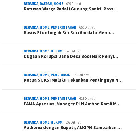
BERANDA
,
DAERAH
,
HOME
699 Dilihat
Ratusan Warga Padati Gunung Saniri, Pros…
BERANDA
,
HOME
,
PEMERINTAHAN
650 Dilihat
Kasus Stunting di Siri Sori Amalatu Menu…
BERANDA
,
HOME
,
HUKUM
649 Dilihat
Dugaan Korupsi Dana Desa Booi Naik Penyi…
BERANDA
,
HOME
,
PENDIDIKAN
645 Dilihat
Ketua SOKSI Maluku Tekankan Pentingnya N…
BERANDA
,
HOME
,
PEMERINTAHAN
613 Dilihat
PAMA Apresiasi Manager PLN Ambon Ramli M…
BERANDA
,
HOME
,
HUKUM
607 Dilihat
Audiensi dengan Bupati, AMGPM Sampaikan …