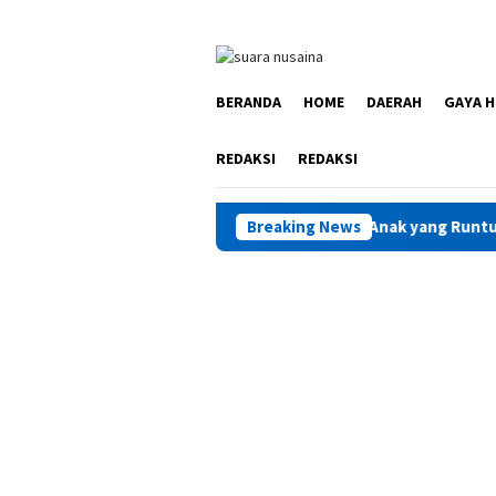
Loncat
ke
konten
BERANDA
HOME
DAERAH
GAYA H
REDAKSI
REDAKSI
wat Kegiatan “Catatan Hati Anak yang Runtuh”
Breaking News
Kunker ke