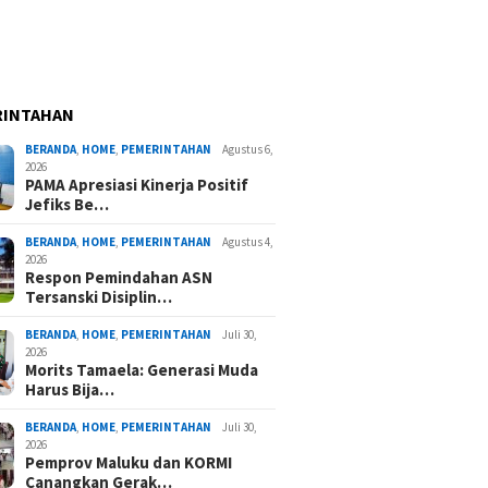
RINTAHAN
BERANDA
,
HOME
,
PEMERINTAHAN
Agustus 6,
2026
PAMA Apresiasi Kinerja Positif
Jefiks Be…
BERANDA
,
HOME
,
PEMERINTAHAN
Agustus 4,
2026
Respon Pemindahan ASN
Tersanski Disiplin…
BERANDA
,
HOME
,
PEMERINTAHAN
Juli 30,
2026
Morits Tamaela: Generasi Muda
Harus Bija…
BERANDA
,
HOME
,
PEMERINTAHAN
Juli 30,
2026
Pemprov Maluku dan KORMI
Canangkan Gerak…