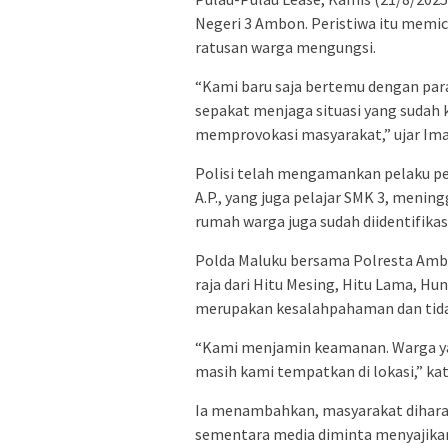
Negeri 3 Ambon. Peristiwa itu memi
ratusan warga mengungsi.
“Kami baru saja bertemu dengan par
sepakat menjaga situasi yang sudah k
memprovokasi masyarakat,” ujar Im
Polisi telah mengamankan pelaku pen
A.P., yang juga pelajar SMK 3, men
rumah warga juga sudah diidentifikas
Polda Maluku bersama Polresta Amb
raja dari Hitu Mesing, Hitu Lama, Hu
merupakan kesalahpahaman dan tidak
“Kami menjamin keamanan. Warga yan
masih kami tempatkan di lokasi,” ka
Ia menambahkan, masyarakat dihar
sementara media diminta menyajika