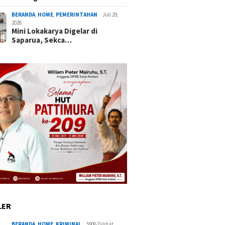
BERANDA
,
HOME
,
PEMERINTAHAN
Juli 29,
2026
Mini Lokakarya Digelar di
Saparua, Sekca…
LER
BERANDA
,
HOME
,
KRIMINAL
5906 Dilihat