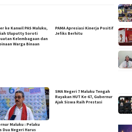
er ke Kanwil PAS Maluku,
PAMA Apresiasi Kinerja Positif
iah Uluputty Soroti
Jefiks Berhitu
uatan Kelembagaan dan
inaan Warga Binaan
SMA Negeri 7 Maluku Tengah
Rayakan HUT Ke-67, Gubernur
Ajak Siswa Raih Prestasi
rnur Maluku : Pelaku
s Dua Negeri Harus