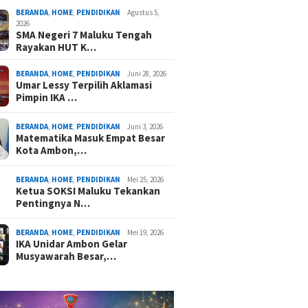
BERANDA
,
HOME
,
PENDIDIKAN
Agustus 5,
2026
SMA Negeri 7 Maluku Tengah
Rayakan HUT K…
BERANDA
,
HOME
,
PENDIDIKAN
Juni 28, 2026
Umar Lessy Terpilih Aklamasi
Pimpin IKA …
BERANDA
,
HOME
,
PENDIDIKAN
Juni 3, 2026
Matematika Masuk Empat Besar
Kota Ambon,…
BERANDA
,
HOME
,
PENDIDIKAN
Mei 25, 2026
Ketua SOKSI Maluku Tekankan
Pentingnya N…
BERANDA
,
HOME
,
PENDIDIKAN
Mei 19, 2026
IKA Unidar Ambon Gelar
Musyawarah Besar,…