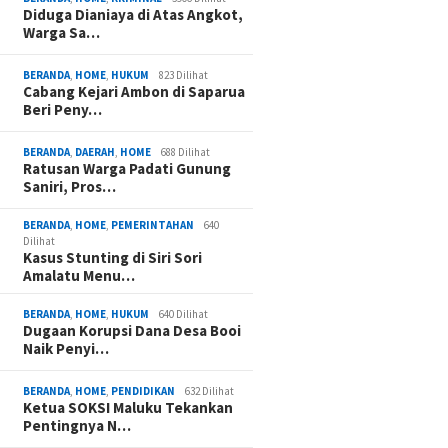
Diduga Dianiaya di Atas Angkot,
Warga Sa…
BERANDA
,
HOME
,
HUKUM
823 Dilihat
Cabang Kejari Ambon di Saparua
Beri Peny…
BERANDA
,
DAERAH
,
HOME
688 Dilihat
Ratusan Warga Padati Gunung
Saniri, Pros…
BERANDA
,
HOME
,
PEMERINTAHAN
640
Dilihat
Kasus Stunting di Siri Sori
Amalatu Menu…
BERANDA
,
HOME
,
HUKUM
640 Dilihat
Dugaan Korupsi Dana Desa Booi
Naik Penyi…
BERANDA
,
HOME
,
PENDIDIKAN
632 Dilihat
Ketua SOKSI Maluku Tekankan
Pentingnya N…