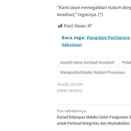
“Kami akan menegakkan hukum denga
keadilan,” tegasnya. (*)
Post Views:
47
Baca Juga:
Pangdam Pattimura 
Vaksinasi
Hunuth Harus Kembali Kondusif
Pela
Wakapolda Maluku: Redam Provokasi
Penulis: SNI-EM
Editor: Redaksi
Navigasi
Pos sebelumnya
Kanwil Ditjenpas Maluku Gelar Penguatan 
pos
untuk Perkuat Integritas dan Akuntabilitas