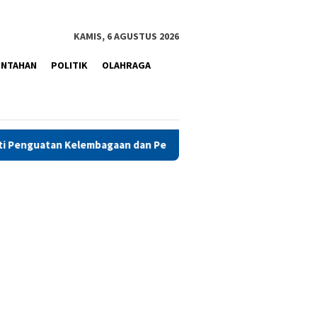
KAMIS, 6 AGUSTUS 2026
INTAHAN
POLITIK
OLAHRAGA
bagaan dan Pembinaan Warga Binaan
PAMA Apresiasi Kinerj