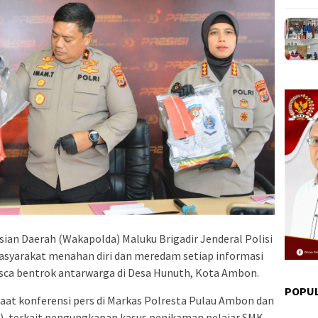
sian Daerah (Wakapolda) Maluku Brigadir Jenderal Polisi
syarakat menahan diri dan meredam setiap informasi
sca bentrok antarwarga di Desa Hunuth, Kota Ambon.
POPU
aat konferensi pers di Markas Polresta Pulau Ambon dan
5), terkait pengungkapan kasus penikaman pelajar SMK