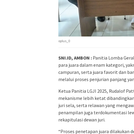
oplus_0
SNI.ID, AMBON :
Panitia Lomba Gera
para juara dalam enam kategori, yakn
campuran, serta juara favorit dan b
melalui proses penjurian panjang yan
Ketua Panitia LGJI 2025, Rudalof Pat
mekanisme lebih ketat dibandingkan 
juri sela, serta relawan yang mengawal
penampilan juga terdokumentasi lew
rekapitulasi dewan juri.
“Proses penetapan juara dilakukan d