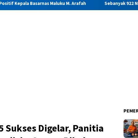
nas Maluku M. Arafah
Sebanyak 922 Narapidana dan Lima A
PEME
 Sukses Digelar, Panitia