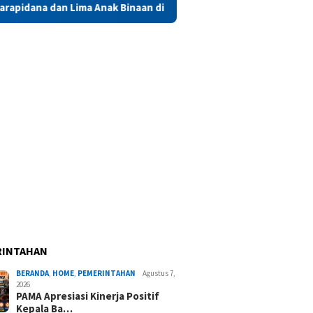
nak Binaan di Maluku Diusulkan Terima Remisi HUT RI
Saa
RINTAHAN
BERANDA
,
HOME
,
PEMERINTAHAN
Agustus 7,
2026
PAMA Apresiasi Kinerja Positif
Kepala Ba…