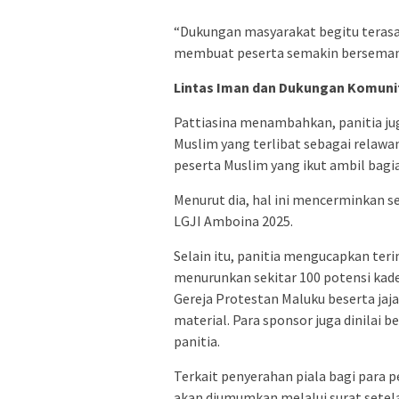
“Dukungan masyarakat begitu terasa
membuat peserta semakin bersemangat
Lintas Iman dan Dukungan Komuni
Pattiasina menambahkan, panitia ju
Muslim yang terlibat sebagai relawan
peserta Muslim yang ikut ambil bag
Menurut dia, hal ini mencerminkan 
LGJI Amboina 2025.
Selain itu, panitia mengucapkan te
menurunkan sekitar 100 potensi kad
Gereja Protestan Maluku beserta ja
material. Para sponsor juga dinilai
panitia.
Terkait penyerahan piala bagi para
akan diumumkan melalui surat setel