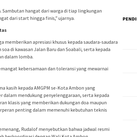
. Sambutan hangat dari warga di tiap lingkungan
 dari start hingga finis,” ujarnya.
PENDI
tas
ga memberikan apresiasi khusus kepada saudara-saudara
 soa di kawasan Jalan Baru dan Soabali, serta kepada
ian dalam lomba.
semangat kebersamaan dan toleransi yang mewarnai
rima kasih kepada AMGPM se-Kota Ambon yang
er dalam mendukung penyelenggaraan, serta kepada
jaran klasis yang memberikan dukungan doa maupun
 berperan penting dalam memenuhi kebutuhan teknis
 pemenang, Rudalof menyebutkan bahwa jadwal resmi
ah berkoordinasi dengan Wali Kota Ambon.