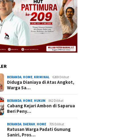
LER
BERANDA
,
HOME
,
KRIMINAL
6269 Dilihat
Diduga Dianiaya di Atas Angkot,
Warga Sa…
BERANDA
,
HOME
,
HUKUM
862 Dilihat
Cabang Kejari Ambon di Saparua
Beri Peny…
BERANDA
,
DAERAH
,
HOME
705 Dilihat
Ratusan Warga Padati Gunung
Saniri, Pros…