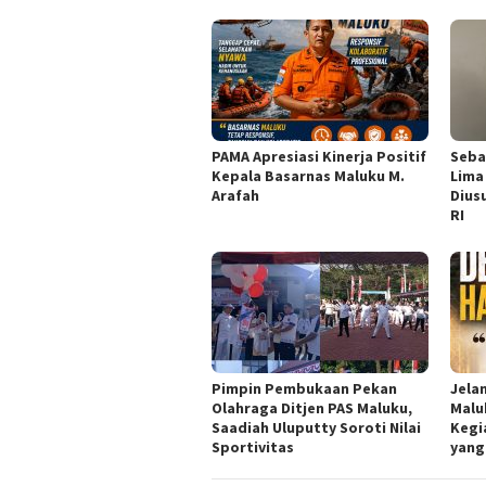
PAMA Apresiasi Kinerja Positif
Seba
Kepala Basarnas Maluku M.
Lima
Arafah
Dius
RI
Pimpin Pembukaan Pekan
Jela
Olahraga Ditjen PAS Maluku,
Malu
Saadiah Uluputty Soroti Nilai
Kegi
Sportivitas
yang