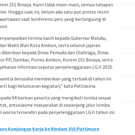
orem 151 Binaya. Kami tidak main-main, semua tahapan
an. Hingga saat ini, belum ada satu pun protes resmi
 wartawan saat konferensi pers yang berlangsung di
bon.
enyampaikan terima kasih kepada Gubernur Maluku,
an Wakil Wali Kota Ambon, serta seluruh jajaran
 diberikan kepada Dinas Pemuda dan Olahraga, Dinas
ol PP, Damkar, Polres Ambon, Korem 151 Binaya, serta
yebaran informasi seputar penyelenggaraan LGJI 2025.
anitia berusaha memberikan yang terbaik di tahun ini.
ti bagi kelancaran kegiatan,” kata Pattiasina.
epada 94 barisan peserta yang mengikuti lomba sesuai
tat, antusiasme masyarakat di sepanjang jalur lomba
arna tersendiri pada penyelenggaraan LGJI tahun ini.
ra Kunjungan Kerja ke Rindam XVI/Pattimura