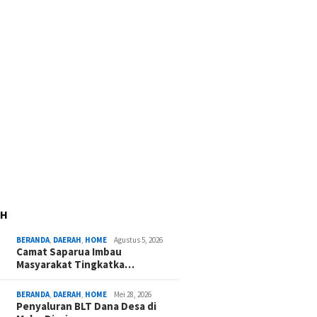
AH
BERANDA
,
DAERAH
,
HOME
Agustus 5, 2026
Camat Saparua Imbau
Masyarakat Tingkatka…
BERANDA
,
DAERAH
,
HOME
Mei 28, 2026
Penyaluran BLT Dana Desa di