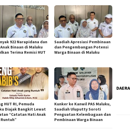
nyak 922 Narapidana dan
Saadiah Apresiasi Pembinaan
 Anak Binaan di Maluku
dan Pengembangan Potensi
ulkan Terima Remisi HUT
Warga Binaan di Maluku
DAER
ng HUT RI, Pemuda
Kunker ke Kanwil PAS Maluku,
ku Diajak Bangkit Lewat
Saadiah Uluputty Soroti
atan “Catatan Hati Anak
Penguatan Kelembagaan dan
 Runtuh”
Pembinaan Warga Binaan