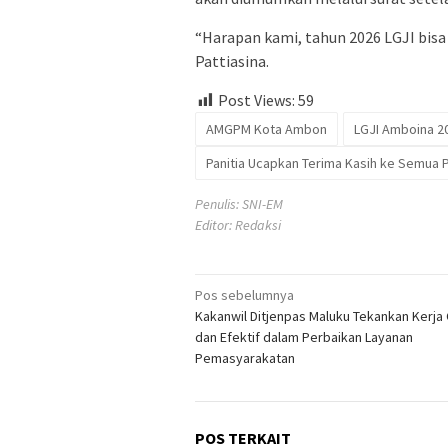
“Harapan kami, tahun 2026 LGJI bisa
Pattiasina.
Post Views:
59
AMGPM Kota Ambon
LGJI Amboina 2
Panitia Ucapkan Terima Kasih ke Semua 
Penulis: SNI-EM
Editor: Redaksi
Navigasi
Pos sebelumnya
Kakanwil Ditjenpas Maluku Tekankan Kerja
pos
dan Efektif dalam Perbaikan Layanan
Pemasyarakatan
POS TERKAIT