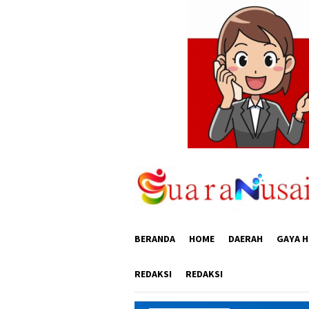
Loncat
ke
konten
BERANDA
HOME
DAERAH
GAYA H
REDAKSI
REDAKSI