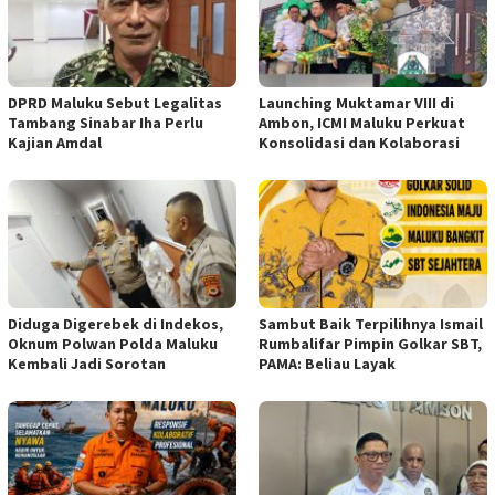
DPRD Maluku Sebut Legalitas
Launching Muktamar VIII di
Tambang Sinabar Iha Perlu
Ambon, ICMI Maluku Perkuat
Kajian Amdal
Konsolidasi dan Kolaborasi
Diduga Digerebek di Indekos,
Sambut Baik Terpilihnya Ismail
Oknum Polwan Polda Maluku
Rumbalifar Pimpin Golkar SBT,
Kembali Jadi Sorotan
PAMA: Beliau Layak