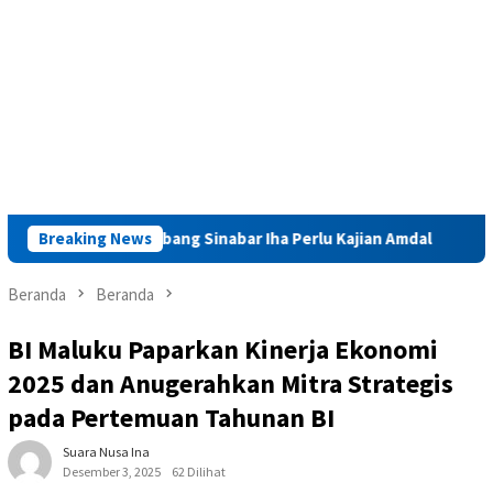
tas Tambang Sinabar Iha Perlu Kajian Amdal
Breaking News
Launching Mu
Beranda
Beranda
BI Maluku Paparkan Kinerja Ekonomi
2025 dan Anugerahkan Mitra Strategis
pada Pertemuan Tahunan BI
Suara Nusa Ina
Desember 3, 2025
62 Dilihat