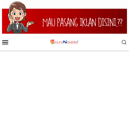
Loncat
ke
konten
Menu
Mobile