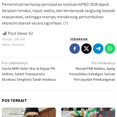
Pemerintah berharap percepatan realisasi APBD 2026 dapat
berjalan terukur, tepat waktu, dan berdampak langsung kepada
masyarakat, sehingga mampu mendorong pertumbuhan
ekonomi daerah secara signifikan. (*)
Post Views:
62
Penulis: SNI-EM
SEBARKAN
Editor: Redaksi
Navigasi
Pos sebelumnya
Pos berikutnya
Garda NKRI Gelar Aksi di Depan PN
Muswil PKB Maluku, Ajang
pos
Ambon, Tuntut Transparansi
Konsolidasi Sekaligus Seruan
Eksekusi Sengketa Tanah Amahusu
Percepatan Pembangunan
POS TERKAIT