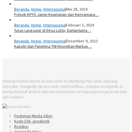
Beranda
,
Home
,
Internasional
Mei 28, 2024
Polsek KPYS Jamin Keamanan dan Kenyamana…
Beranda
,
Home
,
Internasional
Februari 3, 2024
Turun Langsung di Desa Latta, Danlantama…
Beranda
,
Home
,
Internasional
Desember 9, 2023
Kapolri dan Panglima TNI Resmikan Markas…
Seluruh konten berita di situs web ini dilindungi hak cipta. Dilarang
menyalin, mengutip secara utuh, memodifikasi, maupun mengolah isi
berita menjadi artikel atau berita berbasis AI tanpa persetujuan tertulis
dari redaksi.
Pedoman Media Siber
Kode Etik Jurnalistik
Redaksi
Alamat Redaksi