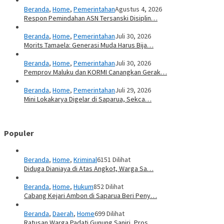
Beranda
,
Home
,
Pemerintahan
Agustus 4, 2026
Respon Pemindahan ASN Tersanski Disiplin…
Beranda
,
Home
,
Pemerintahan
Juli 30, 2026
Morits Tamaela: Generasi Muda Harus Bija…
Beranda
,
Home
,
Pemerintahan
Juli 30, 2026
Pemprov Maluku dan KORMI Canangkan Gerak…
Beranda
,
Home
,
Pemerintahan
Juli 29, 2026
Mini Lokakarya Digelar di Saparua, Sekca…
Populer
Beranda
,
Home
,
Kriminal
6151 Dilihat
Diduga Dianiaya di Atas Angkot, Warga Sa…
Beranda
,
Home
,
Hukum
852 Dilihat
Cabang Kejari Ambon di Saparua Beri Peny…
Beranda
,
Daerah
,
Home
699 Dilihat
Ratusan Warga Padati Gunung Saniri, Pros…