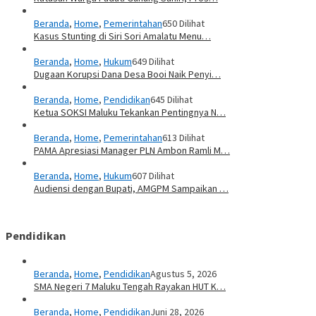
Beranda
,
Home
,
Pemerintahan
650 Dilihat
Kasus Stunting di Siri Sori Amalatu Menu…
Beranda
,
Home
,
Hukum
649 Dilihat
Dugaan Korupsi Dana Desa Booi Naik Penyi…
Beranda
,
Home
,
Pendidikan
645 Dilihat
Ketua SOKSI Maluku Tekankan Pentingnya N…
Beranda
,
Home
,
Pemerintahan
613 Dilihat
PAMA Apresiasi Manager PLN Ambon Ramli M…
Beranda
,
Home
,
Hukum
607 Dilihat
Audiensi dengan Bupati, AMGPM Sampaikan …
Pendidikan
Beranda
,
Home
,
Pendidikan
Agustus 5, 2026
SMA Negeri 7 Maluku Tengah Rayakan HUT K…
Beranda
,
Home
,
Pendidikan
Juni 28, 2026