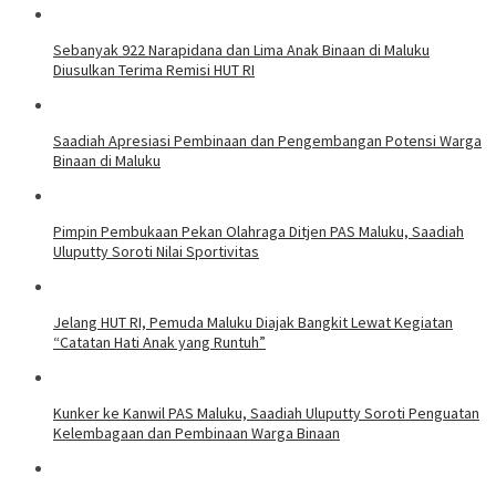
Sebanyak 922 Narapidana dan Lima Anak Binaan di Maluku
Diusulkan Terima Remisi HUT RI
Saadiah Apresiasi Pembinaan dan Pengembangan Potensi Warga
Binaan di Maluku
Pimpin Pembukaan Pekan Olahraga Ditjen PAS Maluku, Saadiah
Uluputty Soroti Nilai Sportivitas
Jelang HUT RI, Pemuda Maluku Diajak Bangkit Lewat Kegiatan
“Catatan Hati Anak yang Runtuh”
Kunker ke Kanwil PAS Maluku, Saadiah Uluputty Soroti Penguatan
Kelembagaan dan Pembinaan Warga Binaan