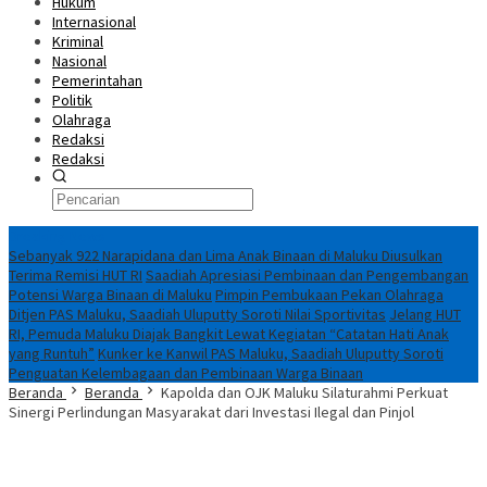
Hukum
Internasional
Kriminal
Nasional
Pemerintahan
Politik
Olahraga
Redaksi
Redaksi
Breaking News
Sebanyak 922 Narapidana dan Lima Anak Binaan di Maluku Diusulkan
Terima Remisi HUT RI
Saadiah Apresiasi Pembinaan dan Pengembangan
Potensi Warga Binaan di Maluku
Pimpin Pembukaan Pekan Olahraga
Ditjen PAS Maluku, Saadiah Uluputty Soroti Nilai Sportivitas
Jelang HUT
RI, Pemuda Maluku Diajak Bangkit Lewat Kegiatan “Catatan Hati Anak
yang Runtuh”
Kunker ke Kanwil PAS Maluku, Saadiah Uluputty Soroti
Penguatan Kelembagaan dan Pembinaan Warga Binaan
Beranda
Beranda
Kapolda dan OJK Maluku Silaturahmi Perkuat
Sinergi Perlindungan Masyarakat dari Investasi Ilegal dan Pinjol