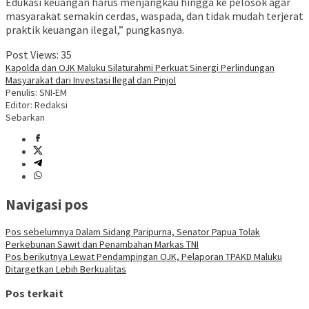
Edukasi keuangan harus menjangkau hingga ke pelosok agar
masyarakat semakin cerdas, waspada, dan tidak mudah terjerat
praktik keuangan ilegal,” pungkasnya.
Post Views:
35
Kapolda dan OJK Maluku Silaturahmi Perkuat Sinergi Perlindungan
Masyarakat dari Investasi Ilegal dan Pinjol
Penulis: SNI-EM
Editor: Redaksi
Sebarkan
Navigasi pos
Pos sebelumnya
Dalam Sidang Paripurna, Senator Papua Tolak
Perkebunan Sawit dan Penambahan Markas TNI
Pos berikutnya
Lewat Pendampingan OJK, Pelaporan TPAKD Maluku
Ditargetkan Lebih Berkualitas
Pos terkait