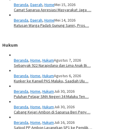
Beranda
,
Daerah
,
Home
Mei 15, 2026
Camat Saparua Apresiasi Masyarakat Jaga …
Beranda
,
Daerah
,
Home
Mei 14, 2026
Ratusan Warga Padati Gunung Saniri, Pros…
Hukum
Beranda
,
Home
,
Hukum
Agustus 7, 2026
Sebanyak 922 Narapidana dan Lima Anak Bi…
Beranda
,
Home
,
Hukum
Agustus 6, 2026
Kunker ke Kanwil PAS Maluku, Saadiah Ulu…
Beranda
,
Home
,
Hukum
Juli 30, 2026
Puluhan Pelajar SMA Negeri 34 Maluku Ten…
Beranda
,
Home
,
Hukum
Juli 30, 2026
Cabang Kejari Ambon di Saparua Beri Peny…
Beranda
,
Home
,
Hukum
Juli 16, 2026
Satpol PP Ambon Layangkan SP1 ke Pemilik…