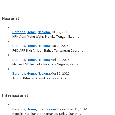
Nasional
Beranda
,
Home
,
Nasional
Juli 15, 2026
KPN Adm Mahu Wakili Maluku Tengah Ikuti …
Beranda
,
Home
,
Nasional
Juni 3, 2026
FGD APPSI di Ambon Bahas Tantangan Daera…
Beranda
,
Home
,
Nasional
Mei 20, 2026
Mabes LMP Instruksikan Bela Negara, Kama…
Beranda
,
Home
,
Nasional
Mei 12, 2026
Arnold Ritiauw Dilantik sebagai Dirjen d…
Internasional
Beranda
,
Home
,
Internasional
Desember 21, 2024
Kapolri Pastikan pengamanan, Kelayakan K…