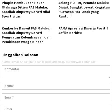
Pimpin Pembukaan Pekan
Jelang HUT RI, Pemuda Maluku
Olahraga Ditjen PAS Maluku,
Diajak Bangkit Lewat Kegiatan
Saadiah Uluputty Soroti Nilai
“Catatan Hati Anak yang
Sportivitas
Runtuh”
Kunker ke Kanwil PAS Maluku,
PAMA Apresiasi Kinerja Positif
Saadiah Uluputty Soroti
Jefiks Berhitu
Penguatan Kelembagaan dan
Pembinaan Warga Binaan
Tinggalkan Balasan
Alamat email Anda tidak akan dipublikasikan.
Ruas yang wajib ditandai
*