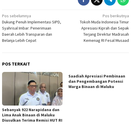
Navigasi
Pos sebelumnya
Pos berikutnya
Dukung Penuh Implementasi SIPD,
Tokoh Muda Indonesia Timur
pos
Syahrisal Imbar: Penerimaan
Apresiasi Kiprah dan Sepak
Daerah Lebih Transparan dan
Terjang Direktur Madrasah
Belanja Lebih Cepat
Kemenag RI Fesal Musaad
POS TERKAIT
Saadiah Apresiasi Pembinaan
dan Pengembangan Potensi
Warga Binaan di Maluku
Sebanyak 922 Narapidana dan
Lima Anak Binaan di Maluku
Diusulkan Terima Remisi HUT RI