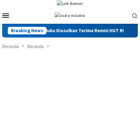
Loncat
ke
Menu
konten
Mobile
inaan di Maluku Diusulkan Terima Remisi HUT RI
Breaking News
Saadiah
Beranda
Beranda