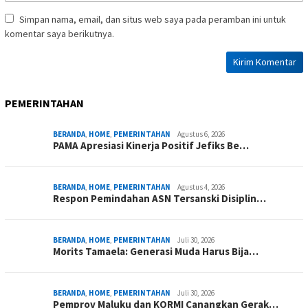
Simpan nama, email, dan situs web saya pada peramban ini untuk
komentar saya berikutnya.
PEMERINTAHAN
BERANDA
,
HOME
,
PEMERINTAHAN
Agustus 6, 2026
PAMA Apresiasi Kinerja Positif Jefiks Be…
BERANDA
,
HOME
,
PEMERINTAHAN
Agustus 4, 2026
Respon Pemindahan ASN Tersanski Disiplin…
BERANDA
,
HOME
,
PEMERINTAHAN
Juli 30, 2026
Morits Tamaela: Generasi Muda Harus Bija…
BERANDA
,
HOME
,
PEMERINTAHAN
Juli 30, 2026
Pemprov Maluku dan KORMI Canangkan Gerak…