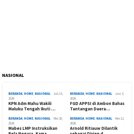
NASIONAL
BERANDA
,
HOME
,
NASIONAL
Juli 15,
BERANDA
,
HOME
,
NASIONAL
Juni 3,
2026
2026
KPN Adm Mahu Wakili
FGD APPSI di Ambon Bahas
Maluku Tengah Ikuti …
Tantangan Daera…
BERANDA
,
HOME
,
NASIONAL
Mei 20,
BERANDA
,
HOME
,
NASIONAL
Mei 12,
2026
2026
Mabes LMP Instruksikan
Arnold Ritiauw Dilantik
Bela Negara, Kama…
sebagai Dirjen d…