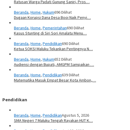
Ratusan Warga Padati Gunung Saniri, Pros…
Beranda
,
Home
,
Hukum
696 Dilihat
Dugaan Korupsi Dana Desa Booi Naik Penyi…
Beranda
,
Home
,
Pemerintahan
690 Dilihat
Kasus Stunting di Siri Sori Amalatu Menu…
Beranda
,
Home
,
Pendidikan
690 Dilihat
Ketua SOKSI Maluku Tekankan Pentingnya N…
Beranda
,
Home
,
Hukum
652 Dilihat
Audiensi dengan Bupati, AMGPM Sampaikan …
Beranda
,
Home
,
Pendidikan
639 Dilihat
Matematika Masuk Empat Besar Kota Ambon,…
Pendidikan
Beranda
,
Home
,
Pendidikan
Agustus 5, 2026
SMA Negeri 7 Maluku Tengah Rayakan HUT K…