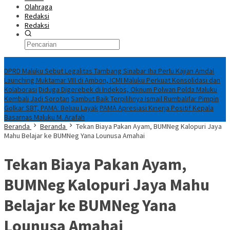
Olahraga
Redaksi
Redaksi
Breaking News
DPRD Maluku Sebut Legalitas Tambang Sinabar Iha Perlu Kajian Amdal
Launching Muktamar VIII di Ambon, ICMI Maluku Perkuat Konsolidasi dan
Kolaborasi
Diduga Digerebek di Indekos, Oknum Polwan Polda Maluku
Kembali Jadi Sorotan
Sambut Baik Terpilihnya Ismail Rumbalifar Pimpin
Golkar SBT, PAMA: Beliau Layak
PAMA Apresiasi Kinerja Positif Kepala
Basarnas Maluku M. Arafah
Beranda
Beranda
Tekan Biaya Pakan Ayam, BUMNeg Kalopuri Jaya
Mahu Belajar ke BUMNeg Yana Lounusa Amahai
Tekan Biaya Pakan Ayam,
BUMNeg Kalopuri Jaya Mahu
Belajar ke BUMNeg Yana
Lounusa Amahai