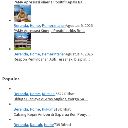
PAMA Apresiasi Kinerja Positif Kepala Ba…
Beranda
,
Home
,
Pemerintahan
Agustus 6, 2026
PAMA Apresiasi Kinerja Positif Jefiks Be…
Beranda
,
Home
,
Pemerintahan
Agustus 4, 2026
Respon Pemindahan ASN Tersanski Disiplin…
Populer
Beranda
,
Home
,
Kriminal
6622 Dilihat
Diduga Dianiaya di Atas Angkot, Warga Sa…
Beranda
,
Home
,
Hukum
919 Dilihat
Cabang Kejari Ambon di Saparua Beri Peny…
Beranda
,
Daerah
,
Home
739 Dilihat