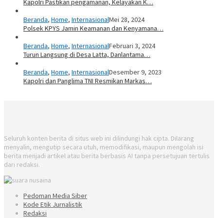
Kapolri Pastikan pengamanan, Kelayakan K…
Beranda
,
Home
,
Internasional
Mei 28, 2024
Polsek KPYS Jamin Keamanan dan Kenyamana…
Beranda
,
Home
,
Internasional
Februari 3, 2024
Turun Langsung di Desa Latta, Danlantama…
Beranda
,
Home
,
Internasional
Desember 9, 2023
Kapolri dan Panglima TNI Resmikan Markas…
Seluruh konten berita di situs web ini dilindungi hak cipta. Dilarang
menyalin, mengutip secara utuh, memodifikasi, maupun mengolah isi
berita menjadi artikel atau berita berbasis AI tanpa persetujuan tertulis
dari redaksi.
Pedoman Media Siber
Kode Etik Jurnalistik
Redaksi