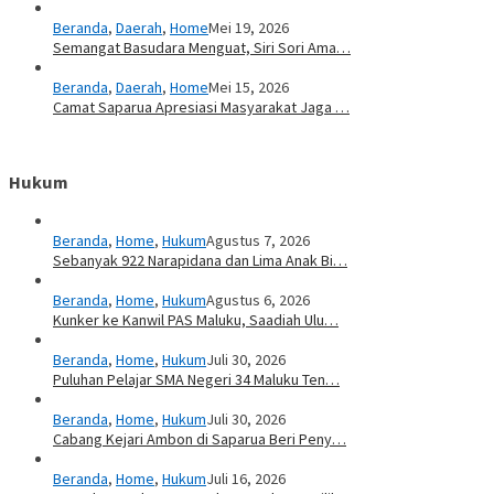
Beranda
,
Daerah
,
Home
Mei 19, 2026
Semangat Basudara Menguat, Siri Sori Ama…
Beranda
,
Daerah
,
Home
Mei 15, 2026
Camat Saparua Apresiasi Masyarakat Jaga …
Hukum
Beranda
,
Home
,
Hukum
Agustus 7, 2026
Sebanyak 922 Narapidana dan Lima Anak Bi…
Beranda
,
Home
,
Hukum
Agustus 6, 2026
Kunker ke Kanwil PAS Maluku, Saadiah Ulu…
Beranda
,
Home
,
Hukum
Juli 30, 2026
Puluhan Pelajar SMA Negeri 34 Maluku Ten…
Beranda
,
Home
,
Hukum
Juli 30, 2026
Cabang Kejari Ambon di Saparua Beri Peny…
Beranda
,
Home
,
Hukum
Juli 16, 2026