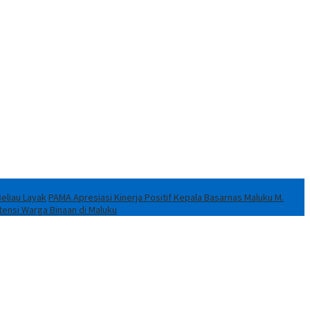
Beliau Layak
PAMA Apresiasi Kinerja Positif Kepala Basarnas Maluku M.
ensi Warga Binaan di Maluku