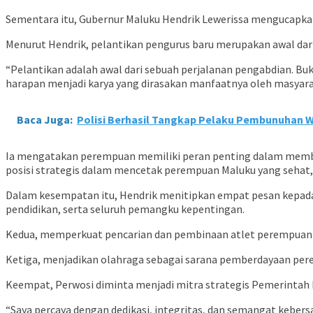
Sementara itu, Gubernur Maluku Hendrik Lewerissa mengucapkan
Menurut Hendrik, pelantikan pengurus baru merupakan awal d
“Pelantikan adalah awal dari sebuah perjalanan pengabdian.
harapan menjadi karya yang dirasakan manfaatnya oleh masyarak
Baca Juga:
Polisi Berhasil Tangkap Pelaku Pembunuhan 
Ia mengatakan perempuan memiliki peran penting dalam memban
posisi strategis dalam mencetak perempuan Maluku yang sehat, t
Dalam kesempatan itu, Hendrik menitipkan empat pesan kepada
pendidikan, serta seluruh pemangku kepentingan.
Kedua, memperkuat pencarian dan pembinaan atlet perempuan s
Ketiga, menjadikan olahraga sebagai sarana pemberdayaan per
Keempat, Perwosi diminta menjadi mitra strategis Pemerintah
“Saya percaya dengan dedikasi, integritas, dan semangat kebers