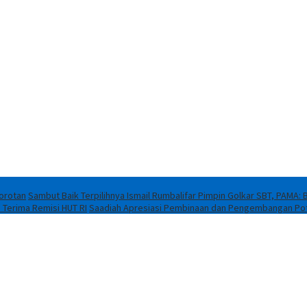
orotan
Sambut Baik Terpilihnya Ismail Rumbalifar Pimpin Golkar SBT, PAMA: 
 Terima Remisi HUT RI
Saadiah Apresiasi Pembinaan dan Pengembangan Pot