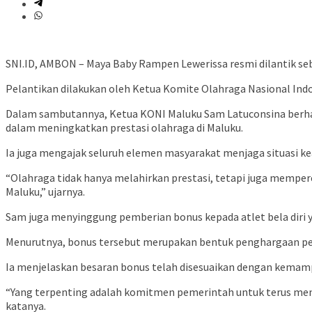
SNI.ID, AMBON – Maya Baby Rampen Lewerissa resmi dilantik seb
Pelantikan dilakukan oleh Ketua Komite Olahraga Nasional Indon
Dalam sambutannya, Ketua KONI Maluku Sam Latuconsina berh
dalam meningkatkan prestasi olahraga di Maluku.
Ia juga mengajak seluruh elemen masyarakat menjaga situasi 
“Olahraga tidak hanya melahirkan prestasi, tetapi juga memper
Maluku,” ujarnya.
Sam juga menyinggung pemberian bonus kepada atlet bela diri
Menurutnya, bonus tersebut merupakan bentuk penghargaan peme
Ia menjelaskan besaran bonus telah disesuaikan dengan kemamp
“Yang terpenting adalah komitmen pemerintah untuk terus mend
katanya.