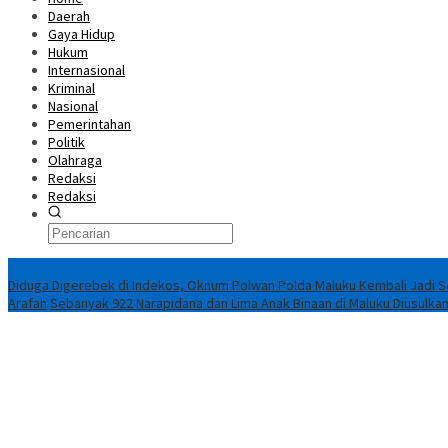
Daerah
Gaya Hidup
Hukum
Internasional
Kriminal
Nasional
Pemerintahan
Politik
Olahraga
Redaksi
Redaksi
Breaking News
Diduga Digerebek di Indekos, Oknum Polwan Polda Maluku Kembali Jadi S
Arafah
Sebanyak 922 Narapidana dan Lima Anak Binaan di Maluku Diusulkan