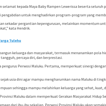
 selamat kepada Maya Baby Rampen Lewerissa beserta seluruh pe
ari pengabdian untuk menghadirkan program-program yang membe
 Bukan sekadar pergantian kepengurusan, melainkan momentum u
at,” kata Hendrik.
Warga Tulehu
gun keluarga dan masyarakat, termasuk menanamkan pola hidup 
angguh, percaya diri, dan berprestasi.
 pengurus Perwosi Maluku. Pertama, memperkuat sinergi dengan
ejak usia dini agar mampu mengharumkan nama Maluku di tingka
empuan sehingga mampu melahirkan keluarga yang sehat, kuat, da
 Provinsi Maluku dalam memperkuat Gerakan Masyarakat Hidup Se
amaan dari ibu-ibu sekalian, Perwosi Provinsi Maluku akan semaki