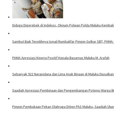
Diduga Digerebek di Indekos, Oknum Polwan Polda Maluku Kembali
Sambut Baik Terpilihnya Ismail Rumbalifar Pimpin Golkar SBT, PAMA:
PAMA Apresiasi Kinerja Positif Kepala Basarnas Maluku M. Arafah
Sebanyak 922 Narapidana dan Lima Anak Binaan di Maluku Diusulkan
Saadiah Apresiasi Pembinaan dan Pengembangan Potensi Warga Bi
Pimpin Pembukaan Pekan Olahraga Ditjen PAS Maluku, Saadiah Uluput