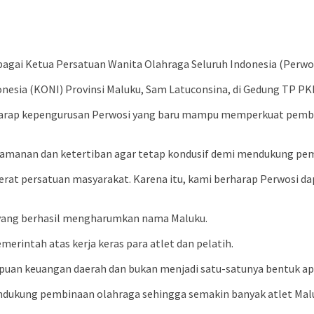
agai Ketua Persatuan Wanita Olahraga Seluruh Indonesia (Perwos
esia (KONI) Provinsi Maluku, Sam Latuconsina, di Gedung TP PKK 
arap kepengurusan Perwosi yang baru mampu memperkuat pembi
keamanan dan ketertiban agar tetap kondusif demi mendukung p
erat persatuan masyarakat. Karena itu, kami berharap Perwosi d
 yang berhasil mengharumkan nama Maluku.
rintah atas kerja keras para atlet dan pelatih.
uan keuangan daerah dan bukan menjadi satu-satunya bentuk apr
ukung pembinaan olahraga sehingga semakin banyak atlet Maluku