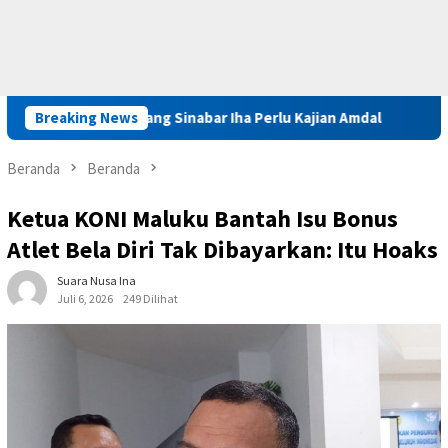
tas Tambang Sinabar Iha Perlu Kajian Amdal
Breaking News
Launching Mu
Beranda
Beranda
Ketua KONI Maluku Bantah Isu Bonus
Atlet Bela Diri Tak Dibayarkan: Itu Hoaks
Suara Nusa Ina
Juli 6, 2026
249 Dilihat