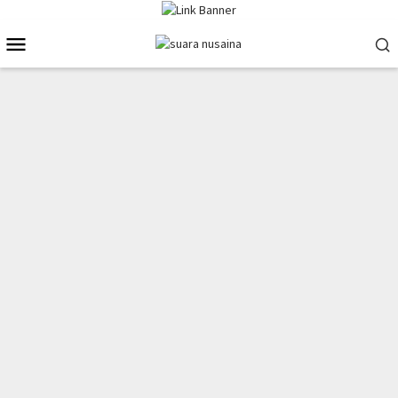
Loncat
ke
Menu
konten
Mobile