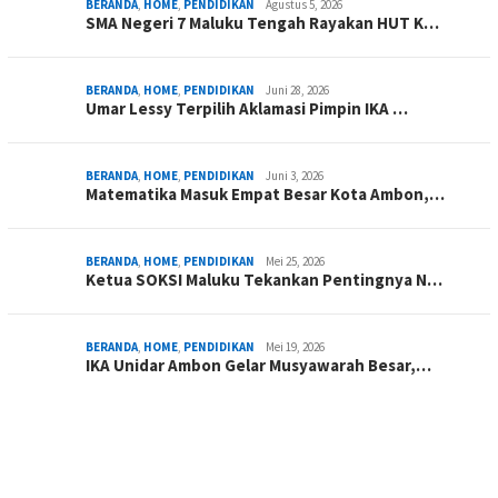
BERANDA
,
HOME
,
PENDIDIKAN
Agustus 5, 2026
SMA Negeri 7 Maluku Tengah Rayakan HUT K…
BERANDA
,
HOME
,
PENDIDIKAN
Juni 28, 2026
Umar Lessy Terpilih Aklamasi Pimpin IKA …
BERANDA
,
HOME
,
PENDIDIKAN
Juni 3, 2026
Matematika Masuk Empat Besar Kota Ambon,…
BERANDA
,
HOME
,
PENDIDIKAN
Mei 25, 2026
Ketua SOKSI Maluku Tekankan Pentingnya N…
BERANDA
,
HOME
,
PENDIDIKAN
Mei 19, 2026
IKA Unidar Ambon Gelar Musyawarah Besar,…