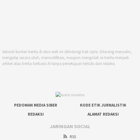
Seluruh konten berita di situs web ini dilindungi hak cipta. Dilarang menyalin,
mengutip secara utuh, memodifikasi, maupun mengolah isi berita menjadi
artikel atau berita berbasis AI tanpa persetujuan tertulis dari redaksi.
PEDOMAN MEDIA SIBER
KODE ETIK JURNALISTIK
REDAKSI
ALAMAT REDAKSI
JARINGAN SOCIAL
RSS