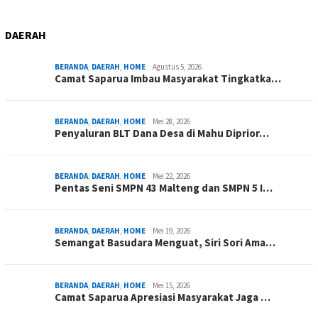
DAERAH
BERANDA
,
DAERAH
,
HOME
Agustus 5, 2026
Camat Saparua Imbau Masyarakat Tingkatka…
BERANDA
,
DAERAH
,
HOME
Mei 28, 2026
Penyaluran BLT Dana Desa di Mahu Diprior…
BERANDA
,
DAERAH
,
HOME
Mei 22, 2026
Pentas Seni SMPN 43 Malteng dan SMPN 5 I…
BERANDA
,
DAERAH
,
HOME
Mei 19, 2026
Semangat Basudara Menguat, Siri Sori Ama…
BERANDA
,
DAERAH
,
HOME
Mei 15, 2026
Camat Saparua Apresiasi Masyarakat Jaga …