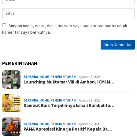
Simpan nama, email, dan situs web saya pada peramban ini untuk
komentar saya berikutnya.
PEMERINTAHAN
BERANDA
,
HOME
,
PEMERINTAHAN
Agustus 8, 2026
Launching Muktamar VIII di Ambon, ICMI M…
BERANDA
,
HOME
,
PEMERINTAHAN
Agustus 8, 2026
Sambut Baik Terpilihnya Ismail Rumbalifa…
BERANDA
,
HOME
,
PEMERINTAHAN
Agustus 7, 2026
PAMA Apresiasi Kinerja Positif Kepala Ba…