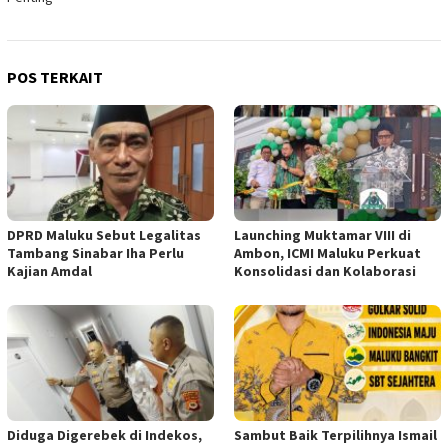
POS TERKAIT
DPRD Maluku Sebut Legalitas
Launching Muktamar VIII di
Tambang Sinabar Iha Perlu
Ambon, ICMI Maluku Perkuat
Kajian Amdal
Konsolidasi dan Kolaborasi
Diduga Digerebek di Indekos,
Sambut Baik Terpilihnya Ismail