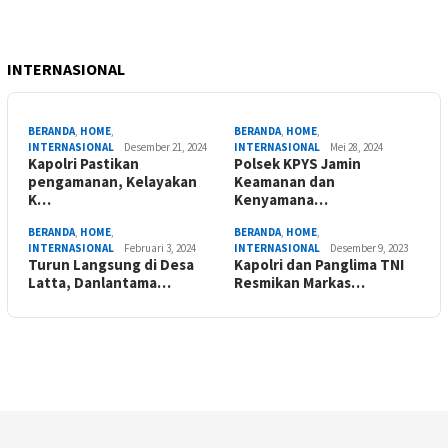
INTERNASIONAL
BERANDA
,
HOME
,
BERANDA
,
HOME
,
INTERNASIONAL
Desember 21, 2024
INTERNASIONAL
Mei 28, 2024
Kapolri Pastikan
Polsek KPYS Jamin
pengamanan, Kelayakan
Keamanan dan
K…
Kenyamana…
BERANDA
,
HOME
,
BERANDA
,
HOME
,
INTERNASIONAL
Februari 3, 2024
INTERNASIONAL
Desember 9, 2023
Turun Langsung di Desa
Kapolri dan Panglima TNI
Latta, Danlantama…
Resmikan Markas…