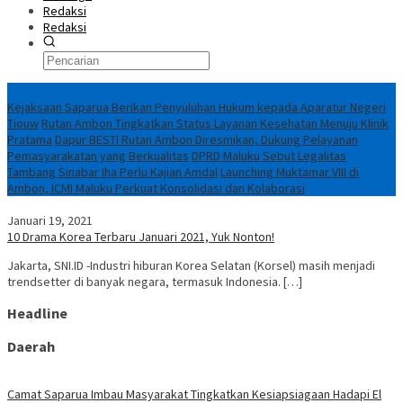
Redaksi
Redaksi
Breaking News
Kejaksaan Saparua Berikan Penyuluhan Hukum kepada Aparatur Negeri
Tiouw
Rutan Ambon Tingkatkan Status Layanan Kesehatan Menuju Klinik
Pratama
Dapur BESTI Rutan Ambon Diresmikan, Dukung Pelayanan
Pemasyarakatan yang Berkualitas
DPRD Maluku Sebut Legalitas
Tambang Sinabar Iha Perlu Kajian Amdal
Launching Muktamar VIII di
Ambon, ICMI Maluku Perkuat Konsolidasi dan Kolaborasi
Januari 19, 2021
10 Drama Korea Terbaru Januari 2021, Yuk Nonton!
Jakarta, SNI.ID -Industri hiburan Korea Selatan (Korsel) masih menjadi
trendsetter di banyak negara, termasuk Indonesia. […]
Headline
Daerah
Camat Saparua Imbau Masyarakat Tingkatkan Kesiapsiagaan Hadapi El