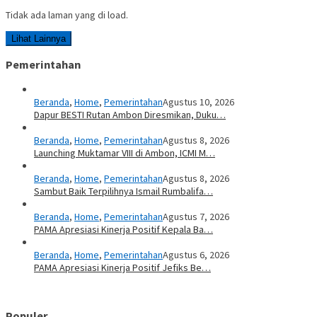
Tidak ada laman yang di load.
Lihat Lainnya
Pemerintahan
Beranda
,
Home
,
Pemerintahan
Agustus 10, 2026
Dapur BESTI Rutan Ambon Diresmikan, Duku…
Beranda
,
Home
,
Pemerintahan
Agustus 8, 2026
Launching Muktamar VIII di Ambon, ICMI M…
Beranda
,
Home
,
Pemerintahan
Agustus 8, 2026
Sambut Baik Terpilihnya Ismail Rumbalifa…
Beranda
,
Home
,
Pemerintahan
Agustus 7, 2026
PAMA Apresiasi Kinerja Positif Kepala Ba…
Beranda
,
Home
,
Pemerintahan
Agustus 6, 2026
PAMA Apresiasi Kinerja Positif Jefiks Be…
Populer