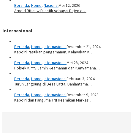
Beranda
,
Home
,
Nasional
Mei 12, 2026
Arnold Ritiauw Dilantik sebagai Dirjen d…
Internasional
Beranda
,
Home
,
Internasional
Desember 21, 2024
Kapolri Pastikan pengamanan, Kelayakan K…
Beranda
,
Home
,
Internasional
Mei 28, 2024
Polsek KPYS Jamin Keamanan dan Kenyamana…
Beranda
,
Home
,
Internasional
Februari 3, 2024
Turun Langsung di Desa Latta, Danlantama…
Beranda
,
Home
,
Internasional
Desember 9, 2023
Kapolri dan Panglima TNI Resmikan Markas…