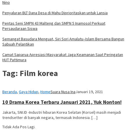
Nino
Penyaluran BLT Dana Desa di Mahu Diprioritaskan untuk Lansia
Pentas Seni SMPN 43 Malteng dan SMPN 5 Inamosol Perkuat
Persaudaraan Siswa
Semangat Basudara Menguat, Siri Sori Amalatu–Islam Bersama Bangun
Sabuah Pelantikan
Camat Saparua Apresiasi Masyarakat Jaga Keamanan Saat Peringatan
HUT Pattimura
Tag:
Film korea
Beranda
,
Gaya Hidup
,
Home
Suara Nusa Ina
Januari 19, 2021
10 Drama Korea Terbaru Januari 2021, Yuk Nonton!
Jakarta, SNI.ID -Industri hiburan Korea Selatan (Korsel) masih menjadi
trendsetter di banyak negara, termasuk Indonesia. […]
Tidak Ada Pos Lagi.