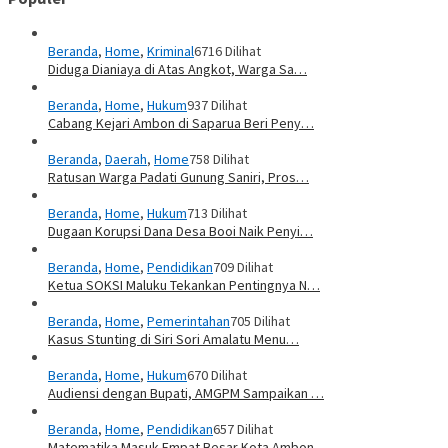
Beranda
,
Home
,
Kriminal
6716 Dilihat
Diduga Dianiaya di Atas Angkot, Warga Sa…
Beranda
,
Home
,
Hukum
937 Dilihat
Cabang Kejari Ambon di Saparua Beri Peny…
Beranda
,
Daerah
,
Home
758 Dilihat
Ratusan Warga Padati Gunung Saniri, Pros…
Beranda
,
Home
,
Hukum
713 Dilihat
Dugaan Korupsi Dana Desa Booi Naik Penyi…
Beranda
,
Home
,
Pendidikan
709 Dilihat
Ketua SOKSI Maluku Tekankan Pentingnya N…
Beranda
,
Home
,
Pemerintahan
705 Dilihat
Kasus Stunting di Siri Sori Amalatu Menu…
Beranda
,
Home
,
Hukum
670 Dilihat
Audiensi dengan Bupati, AMGPM Sampaikan …
Beranda
,
Home
,
Pendidikan
657 Dilihat
Matematika Masuk Empat Besar Kota Ambon,…