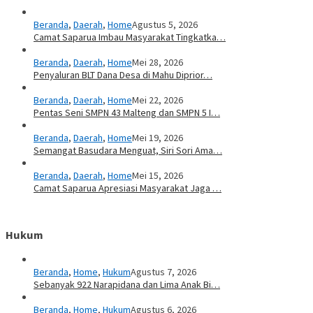
Beranda
,
Daerah
,
Home
Agustus 5, 2026
Camat Saparua Imbau Masyarakat Tingkatka…
Beranda
,
Daerah
,
Home
Mei 28, 2026
Penyaluran BLT Dana Desa di Mahu Diprior…
Beranda
,
Daerah
,
Home
Mei 22, 2026
Pentas Seni SMPN 43 Malteng dan SMPN 5 I…
Beranda
,
Daerah
,
Home
Mei 19, 2026
Semangat Basudara Menguat, Siri Sori Ama…
Beranda
,
Daerah
,
Home
Mei 15, 2026
Camat Saparua Apresiasi Masyarakat Jaga …
Hukum
Beranda
,
Home
,
Hukum
Agustus 7, 2026
Sebanyak 922 Narapidana dan Lima Anak Bi…
Beranda
,
Home
,
Hukum
Agustus 6, 2026