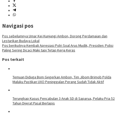
Navigasi pos
Pos sebelumnya
Umar Kei Kunjungi Ambon, Dorong Perdamaian dan
Lestarikan Budaya Lokal
Pos berikutnya
Kembali Apresiasi Polri Soal Arus Mudik, Presiden: Polisi
Paling Sering Dicaci Maki tapi Tetap Kerja Keras
Pos terkait
Temuan Diduga Bom Gegerkan Ambon, Tim Jibom Brimob Polda
Maluku Pastikan UXO Peninggalan Perang Sudah Tidak Aktif
Terungkap Kasus Pencabulan 3 Anak SD di Saparua, Pelaku Pria 52
Tahun Dijerat Pasal Berlapis