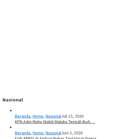
Nasional
Beranda
,
Home
,
Nasional
Juli 15, 2026
KPN Adm Mahu Wakili Maluku Tengah Ikuti …
Beranda
,
Home
,
Nasional
Juni 3, 2026
FGD APPSI di Ambon Bahas Tantangan Daera…