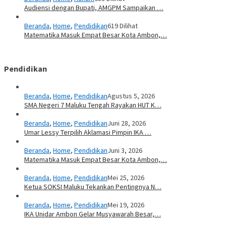
Audiensi dengan Bupati, AMGPM Sampaikan …
Beranda
,
Home
,
Pendidikan
619 Dilihat
Matematika Masuk Empat Besar Kota Ambon,…
Pendidikan
Beranda
,
Home
,
Pendidikan
Agustus 5, 2026
SMA Negeri 7 Maluku Tengah Rayakan HUT K…
Beranda
,
Home
,
Pendidikan
Juni 28, 2026
Umar Lessy Terpilih Aklamasi Pimpin IKA …
Beranda
,
Home
,
Pendidikan
Juni 3, 2026
Matematika Masuk Empat Besar Kota Ambon,…
Beranda
,
Home
,
Pendidikan
Mei 25, 2026
Ketua SOKSI Maluku Tekankan Pentingnya N…
Beranda
,
Home
,
Pendidikan
Mei 19, 2026
IKA Unidar Ambon Gelar Musyawarah Besar,…