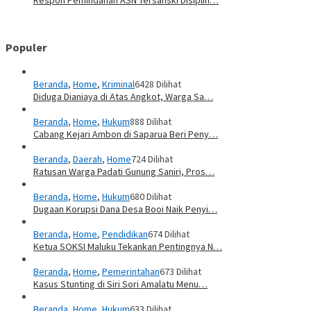
Respon Pemindahan ASN Tersanski Disiplin…
Populer
Beranda
,
Home
,
Kriminal
6428 Dilihat
Diduga Dianiaya di Atas Angkot, Warga Sa…
Beranda
,
Home
,
Hukum
888 Dilihat
Cabang Kejari Ambon di Saparua Beri Peny…
Beranda
,
Daerah
,
Home
724 Dilihat
Ratusan Warga Padati Gunung Saniri, Pros…
Beranda
,
Home
,
Hukum
680 Dilihat
Dugaan Korupsi Dana Desa Booi Naik Penyi…
Beranda
,
Home
,
Pendidikan
674 Dilihat
Ketua SOKSI Maluku Tekankan Pentingnya N…
Beranda
,
Home
,
Pemerintahan
673 Dilihat
Kasus Stunting di Siri Sori Amalatu Menu…
Beranda
,
Home
,
Hukum
633 Dilihat