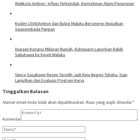
Walikota Ambon : Inflasi Terkendali, Kemiskinan Alami Penurunan
Kodim 1504/Ambon dan Bulog Maluku Bersinergi Wujudkan
Swasembada Pangan
Dugaan Korupsi Miliaran Rupiah, Rahawarin Laporkan Rakib
Sahubawa ke Kejati Maluku
Yance Sasabone Resmi Terpilih Jadi Raja Negeri Tuhaha, Siap
Lanjutkan dan Evaluasi Program Kerja
Tinggalkan Balasan
Alamat email Anda tidak akan dipublikasikan.
Ruas yang wajib ditandai
*
Komentar