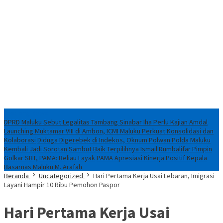
Breaking News
DPRD Maluku Sebut Legalitas Tambang Sinabar Iha Perlu Kajian Amdal
Launching Muktamar VIII di Ambon, ICMI Maluku Perkuat Konsolidasi dan
Kolaborasi
Diduga Digerebek di Indekos, Oknum Polwan Polda Maluku
Kembali Jadi Sorotan
Sambut Baik Terpilihnya Ismail Rumbalifar Pimpin
Golkar SBT, PAMA: Beliau Layak
PAMA Apresiasi Kinerja Positif Kepala
Basarnas Maluku M. Arafah
Beranda
Uncategorized
Hari Pertama Kerja Usai Lebaran, Imigrasi
Layani Hampir 10 Ribu Pemohon Paspor
Hari Pertama Kerja Usai