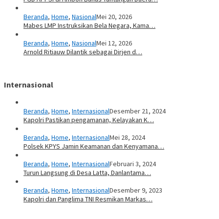
Beranda
,
Home
,
Nasional
Mei 20, 2026
Mabes LMP Instruksikan Bela Negara, Kama…
Beranda
,
Home
,
Nasional
Mei 12, 2026
Arnold Ritiauw Dilantik sebagai Dirjen d…
Internasional
Beranda
,
Home
,
Internasional
Desember 21, 2024
Kapolri Pastikan pengamanan, Kelayakan K…
Beranda
,
Home
,
Internasional
Mei 28, 2024
Polsek KPYS Jamin Keamanan dan Kenyamana…
Beranda
,
Home
,
Internasional
Februari 3, 2024
Turun Langsung di Desa Latta, Danlantama…
Beranda
,
Home
,
Internasional
Desember 9, 2023
Kapolri dan Panglima TNI Resmikan Markas…