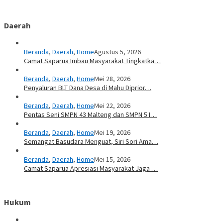
Daerah
Beranda
,
Daerah
,
Home
Agustus 5, 2026
Camat Saparua Imbau Masyarakat Tingkatka…
Beranda
,
Daerah
,
Home
Mei 28, 2026
Penyaluran BLT Dana Desa di Mahu Diprior…
Beranda
,
Daerah
,
Home
Mei 22, 2026
Pentas Seni SMPN 43 Malteng dan SMPN 5 I…
Beranda
,
Daerah
,
Home
Mei 19, 2026
Semangat Basudara Menguat, Siri Sori Ama…
Beranda
,
Daerah
,
Home
Mei 15, 2026
Camat Saparua Apresiasi Masyarakat Jaga …
Hukum