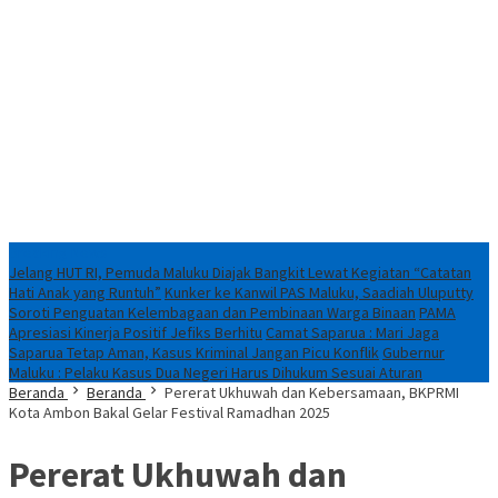
Breaking News
Jelang HUT RI, Pemuda Maluku Diajak Bangkit Lewat Kegiatan “Catatan
Hati Anak yang Runtuh”
Kunker ke Kanwil PAS Maluku, Saadiah Uluputty
Soroti Penguatan Kelembagaan dan Pembinaan Warga Binaan
PAMA
Apresiasi Kinerja Positif Jefiks Berhitu
Camat Saparua : Mari Jaga
Saparua Tetap Aman, Kasus Kriminal Jangan Picu Konflik
Gubernur
Maluku : Pelaku Kasus Dua Negeri Harus Dihukum Sesuai Aturan
Beranda
Beranda
Pererat Ukhuwah dan Kebersamaan, BKPRMI
Kota Ambon Bakal Gelar Festival Ramadhan 2025
Pererat Ukhuwah dan