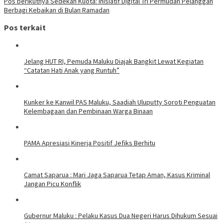
Pos berikutnya
Sedekah Kuota: Inisiatif Digital Tri Permudah Pelanggan
Berbagi Kebaikan di Bulan Ramadan
Pos terkait
Jelang HUT RI, Pemuda Maluku Diajak Bangkit Lewat Kegiatan
“Catatan Hati Anak yang Runtuh”
Kunker ke Kanwil PAS Maluku, Saadiah Uluputty Soroti Penguatan
Kelembagaan dan Pembinaan Warga Binaan
PAMA Apresiasi Kinerja Positif Jefiks Berhitu
Camat Saparua : Mari Jaga Saparua Tetap Aman, Kasus Kriminal
Jangan Picu Konflik
Gubernur Maluku : Pelaku Kasus Dua Negeri Harus Dihukum Sesuai