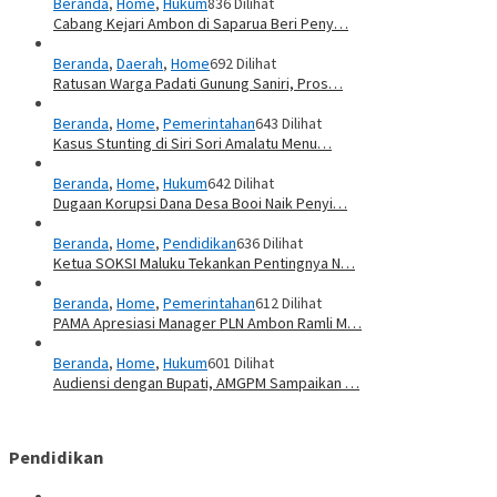
Beranda
,
Home
,
Hukum
836 Dilihat
Cabang Kejari Ambon di Saparua Beri Peny…
Beranda
,
Daerah
,
Home
692 Dilihat
Ratusan Warga Padati Gunung Saniri, Pros…
Beranda
,
Home
,
Pemerintahan
643 Dilihat
Kasus Stunting di Siri Sori Amalatu Menu…
Beranda
,
Home
,
Hukum
642 Dilihat
Dugaan Korupsi Dana Desa Booi Naik Penyi…
Beranda
,
Home
,
Pendidikan
636 Dilihat
Ketua SOKSI Maluku Tekankan Pentingnya N…
Beranda
,
Home
,
Pemerintahan
612 Dilihat
PAMA Apresiasi Manager PLN Ambon Ramli M…
Beranda
,
Home
,
Hukum
601 Dilihat
Audiensi dengan Bupati, AMGPM Sampaikan …
Pendidikan