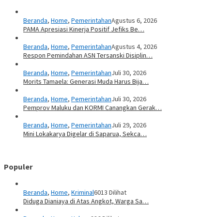
Beranda
,
Home
,
Pemerintahan
Agustus 6, 2026
PAMA Apresiasi Kinerja Positif Jefiks Be…
Beranda
,
Home
,
Pemerintahan
Agustus 4, 2026
Respon Pemindahan ASN Tersanski Disiplin…
Beranda
,
Home
,
Pemerintahan
Juli 30, 2026
Morits Tamaela: Generasi Muda Harus Bija…
Beranda
,
Home
,
Pemerintahan
Juli 30, 2026
Pemprov Maluku dan KORMI Canangkan Gerak…
Beranda
,
Home
,
Pemerintahan
Juli 29, 2026
Mini Lokakarya Digelar di Saparua, Sekca…
Populer
Beranda
,
Home
,
Kriminal
6013 Dilihat
Diduga Dianiaya di Atas Angkot, Warga Sa…