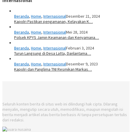
Internasional
Beranda
,
Home
,
Internasional
Desember 21, 2024
Kapolri Pastikan pengamanan, Kelayakan K…
Beranda
,
Home
,
Internasional
Mei 28, 2024
Polsek KPYS Jamin Keamanan dan Kenyamana…
Beranda
,
Home
,
Internasional
Februari 3, 2024
Turun Langsung di Desa Latta, Danlantama…
Beranda
,
Home
,
Internasional
Desember 9, 2023
Kapolri dan Panglima TNI Resmikan Markas…
Seluruh konten berita di situs web ini dilindungi hak cipta. Dilarang
menyalin, mengutip secara utuh, memodifikasi, maupun mengolah isi
berita menjadi artikel atau berita berbasis AI tanpa persetujuan tertulis
dari redaksi.