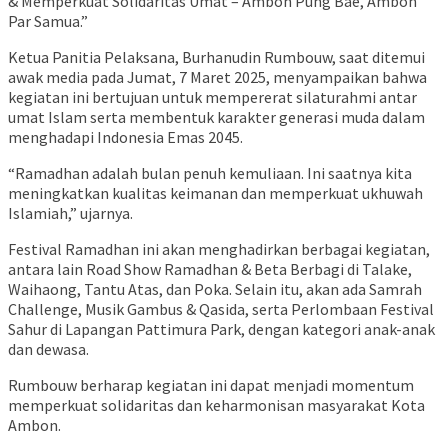
& Memperkuat Solidaritas Umat – Ambon Pung Bae, Ambon
Par Samua.”
Ketua Panitia Pelaksana, Burhanudin Rumbouw, saat ditemui
awak media pada Jumat, 7 Maret 2025, menyampaikan bahwa
kegiatan ini bertujuan untuk mempererat silaturahmi antar
umat Islam serta membentuk karakter generasi muda dalam
menghadapi Indonesia Emas 2045.
“Ramadhan adalah bulan penuh kemuliaan. Ini saatnya kita
meningkatkan kualitas keimanan dan memperkuat ukhuwah
Islamiah,” ujarnya.
Festival Ramadhan ini akan menghadirkan berbagai kegiatan,
antara lain Road Show Ramadhan & Beta Berbagi di Talake,
Waihaong, Tantu Atas, dan Poka. Selain itu, akan ada Samrah
Challenge, Musik Gambus & Qasida, serta Perlombaan Festival
Sahur di Lapangan Pattimura Park, dengan kategori anak-anak
dan dewasa.
Rumbouw berharap kegiatan ini dapat menjadi momentum
memperkuat solidaritas dan keharmonisan masyarakat Kota
Ambon.