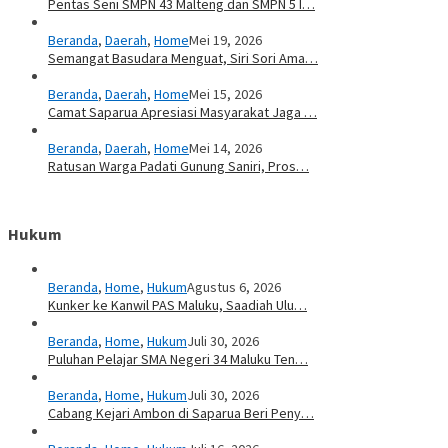
Pentas Seni SMPN 43 Malteng dan SMPN 5 I…
Beranda
,
Daerah
,
Home
Mei 19, 2026
Semangat Basudara Menguat, Siri Sori Ama…
Beranda
,
Daerah
,
Home
Mei 15, 2026
Camat Saparua Apresiasi Masyarakat Jaga …
Beranda
,
Daerah
,
Home
Mei 14, 2026
Ratusan Warga Padati Gunung Saniri, Pros…
Hukum
Beranda
,
Home
,
Hukum
Agustus 6, 2026
Kunker ke Kanwil PAS Maluku, Saadiah Ulu…
Beranda
,
Home
,
Hukum
Juli 30, 2026
Puluhan Pelajar SMA Negeri 34 Maluku Ten…
Beranda
,
Home
,
Hukum
Juli 30, 2026
Cabang Kejari Ambon di Saparua Beri Peny…