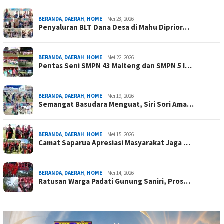
BERANDA
,
DAERAH
,
HOME
Mei 28, 2026
Penyaluran BLT Dana Desa di Mahu Diprior…
BERANDA
,
DAERAH
,
HOME
Mei 22, 2026
Pentas Seni SMPN 43 Malteng dan SMPN 5 I…
BERANDA
,
DAERAH
,
HOME
Mei 19, 2026
Semangat Basudara Menguat, Siri Sori Ama…
BERANDA
,
DAERAH
,
HOME
Mei 15, 2026
Camat Saparua Apresiasi Masyarakat Jaga …
BERANDA
,
DAERAH
,
HOME
Mei 14, 2026
Ratusan Warga Padati Gunung Saniri, Pros…