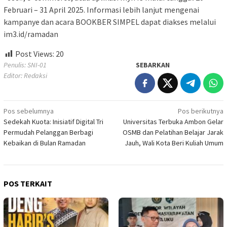
Februari – 31 April 2025. Informasi lebih lanjut mengenai
kampanye dan acara BOOKBER SIMPEL dapat diakses melalui
im3.id/ramadan
Post Views:
20
Penulis: SNI-01
SEBARKAN
Editor: Redaksi
Navigasi
Pos sebelumnya
Pos berikutnya
Sedekah Kuota: Inisiatif Digital Tri
Universitas Terbuka Ambon Gelar
pos
Permudah Pelanggan Berbagi
OSMB dan Pelatihan Belajar Jarak
Kebaikan di Bulan Ramadan
Jauh, Wali Kota Beri Kuliah Umum
POS TERKAIT