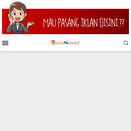
Loncat
ke
konten
Menu
Mobile