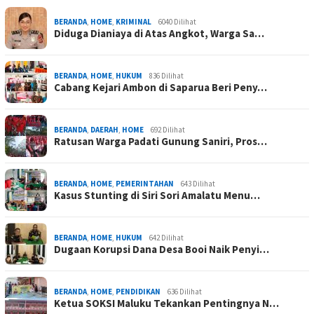
BERANDA
,
HOME
,
KRIMINAL
6040 Dilihat
Diduga Dianiaya di Atas Angkot, Warga Sa…
BERANDA
,
HOME
,
HUKUM
836 Dilihat
Cabang Kejari Ambon di Saparua Beri Peny…
BERANDA
,
DAERAH
,
HOME
692 Dilihat
Ratusan Warga Padati Gunung Saniri, Pros…
BERANDA
,
HOME
,
PEMERINTAHAN
643 Dilihat
Kasus Stunting di Siri Sori Amalatu Menu…
BERANDA
,
HOME
,
HUKUM
642 Dilihat
Dugaan Korupsi Dana Desa Booi Naik Penyi…
BERANDA
,
HOME
,
PENDIDIKAN
636 Dilihat
Ketua SOKSI Maluku Tekankan Pentingnya N…