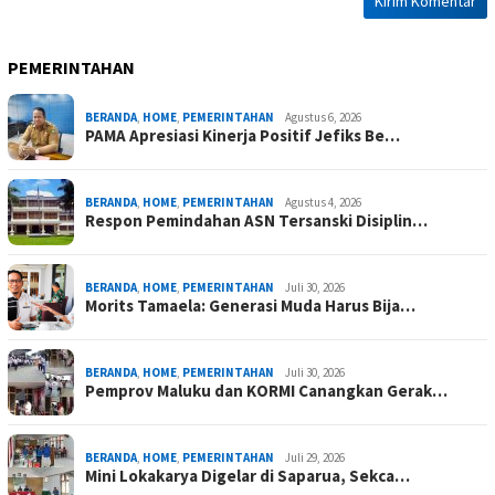
PEMERINTAHAN
BERANDA
,
HOME
,
PEMERINTAHAN
Agustus 6, 2026
PAMA Apresiasi Kinerja Positif Jefiks Be…
BERANDA
,
HOME
,
PEMERINTAHAN
Agustus 4, 2026
Respon Pemindahan ASN Tersanski Disiplin…
BERANDA
,
HOME
,
PEMERINTAHAN
Juli 30, 2026
Morits Tamaela: Generasi Muda Harus Bija…
BERANDA
,
HOME
,
PEMERINTAHAN
Juli 30, 2026
Pemprov Maluku dan KORMI Canangkan Gerak…
BERANDA
,
HOME
,
PEMERINTAHAN
Juli 29, 2026
Mini Lokakarya Digelar di Saparua, Sekca…