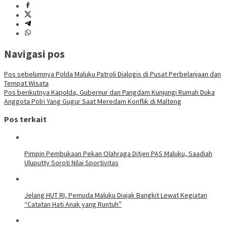
Navigasi pos
Pos sebelumnya
Polda Maluku Patroli Dialogis di Pusat Perbelanjaan dan
Tempat Wisata
Pos berikutnya
Kapolda, Gubernur dan Pangdam Kunjungi Rumah Duka
Anggota Polri Yang Gugur Saat Meredam Konflik di Malteng
Pos terkait
Pimpin Pembukaan Pekan Olahraga Ditjen PAS Maluku, Saadiah
Uluputty Soroti Nilai Sportivitas
Jelang HUT RI, Pemuda Maluku Diajak Bangkit Lewat Kegiatan
“Catatan Hati Anak yang Runtuh”