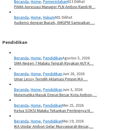
Beranda
,
Home
,
Pemerintahan
613 Dilihat
PAMA Apresiasi Manager PLN Ambon Ramli M…
Beranda
,
Home
,
Hukum
601 Dilihat
Audiensi dengan Bupati, AMGPM Sampaikan …
Pendidikan
Beranda
,
Home
,
Pendidikan
Agustus 5, 2026
SMA Negeri 7 Maluku Tengah Rayakan HUT K…
Beranda
,
Home
,
Pendidikan
Juni 28, 2026
Umar Lessy Terpilih Aklamasi Pimpin IKA …
Beranda
,
Home
,
Pendidikan
Juni 3, 2026
Matematika Masuk Empat Besar Kota Ambon,…
Beranda
,
Home
,
Pendidikan
Mei 25, 2026
Ketua SOKSI Maluku Tekankan Pentingnya N…
Beranda
,
Home
,
Pendidikan
Mei 19, 2026
IKA Unidar Ambon Gelar Musyawarah Besar,…