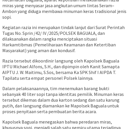
miras yang menyasar jasa angkutan umum lintas Seram–
Ambon yang diduga membawa minuman keras tradisional jenis
sopi.
Kegiatan razia ini merupakan tindak lanjut dari Surat Perintah
Tugas No. Sprin /42/ IV /2025/POLSEK BAGUALA, dan
dilaksanakan dalam rangka menciptakan situasi
Harkamtibmas (Pemeliharaan Keamanan dan Ketertiban
Masyarakat) yang aman dan kondusif.
Razia tersebut dikoordinir langsung oleh Kapolsek Baguala
IPTU Michael Alfons, S.H., dan dipimpin oleh Kanit Samapta
AIPTU J. W. Maitimu, S.Sos, bersama Ka SPK Shif I AIPDA T.
Tapilatu serta empat personel Polsek lainnya.
Dalam pelaksanaannya, tim menemukan barang bukti
sebanyak 40 liter sopi tanpa identitas pemilik. Minuman keras
tersebut dikemas dalam dua karton sedang dan satu karung
putih, dan langsung diamankan ke Mapolsek Baguala untuk
proses penyitaan serta pembuatan berita acara.
Kapolsek Baguala menegaskan bahwa peredaran miras,
khususnya sopi, menjadi salah satu pemicu utama terjadinya