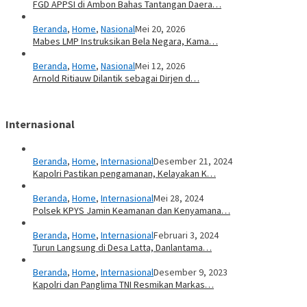
FGD APPSI di Ambon Bahas Tantangan Daera…
Beranda
,
Home
,
Nasional
Mei 20, 2026
Mabes LMP Instruksikan Bela Negara, Kama…
Beranda
,
Home
,
Nasional
Mei 12, 2026
Arnold Ritiauw Dilantik sebagai Dirjen d…
Internasional
Beranda
,
Home
,
Internasional
Desember 21, 2024
Kapolri Pastikan pengamanan, Kelayakan K…
Beranda
,
Home
,
Internasional
Mei 28, 2024
Polsek KPYS Jamin Keamanan dan Kenyamana…
Beranda
,
Home
,
Internasional
Februari 3, 2024
Turun Langsung di Desa Latta, Danlantama…
Beranda
,
Home
,
Internasional
Desember 9, 2023
Kapolri dan Panglima TNI Resmikan Markas…