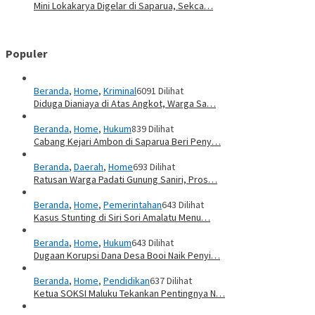
Mini Lokakarya Digelar di Saparua, Sekca…
Populer
Beranda
,
Home
,
Kriminal
6091 Dilihat
Diduga Dianiaya di Atas Angkot, Warga Sa…
Beranda
,
Home
,
Hukum
839 Dilihat
Cabang Kejari Ambon di Saparua Beri Peny…
Beranda
,
Daerah
,
Home
693 Dilihat
Ratusan Warga Padati Gunung Saniri, Pros…
Beranda
,
Home
,
Pemerintahan
643 Dilihat
Kasus Stunting di Siri Sori Amalatu Menu…
Beranda
,
Home
,
Hukum
643 Dilihat
Dugaan Korupsi Dana Desa Booi Naik Penyi…
Beranda
,
Home
,
Pendidikan
637 Dilihat
Ketua SOKSI Maluku Tekankan Pentingnya N…