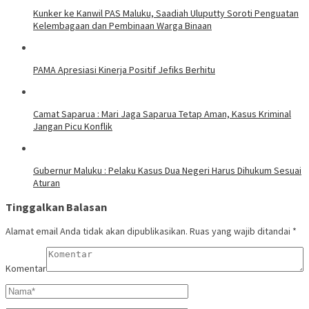
Kunker ke Kanwil PAS Maluku, Saadiah Uluputty Soroti Penguatan
Kelembagaan dan Pembinaan Warga Binaan
PAMA Apresiasi Kinerja Positif Jefiks Berhitu
Camat Saparua : Mari Jaga Saparua Tetap Aman, Kasus Kriminal
Jangan Picu Konflik
Gubernur Maluku : Pelaku Kasus Dua Negeri Harus Dihukum Sesuai
Aturan
Tinggalkan Balasan
Alamat email Anda tidak akan dipublikasikan.
Ruas yang wajib ditandai
*
Komentar