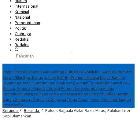
Hukum
Internasional
Kriminal
Nasional
Pemerintahan
Politik
Olahraga
Redaksi
Redaksi
Breaking News
Pimpin Pembukaan Pekan Olahraga Ditjen PAS Maluku, Saadiah Uluputty
Soroti Nilai Sportivitas
Jelang HUT RI, Pemuda Maluku Diajak Bangkit
Lewat Kegiatan “Catatan Hati Anak yang Runtuh”
Kunker ke Kanwil PAS
Maluku, Saadiah Uluputty Soroti Penguatan Kelembagaan dan
Pembinaan Warga Binaan
PAMA Apresiasi Kinerja Positif Jefiks Berhitu
Camat Saparua : Mari Jaga Saparua Tetap Aman, Kasus Kriminal Jangan
Picu Konflik
Beranda
Beranda
Polsek Baguala Gelar Razia Miras, Puluhan Liter
Sopi Diamankan