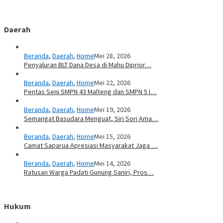
Daerah
Beranda
,
Daerah
,
Home
Mei 28, 2026
Penyaluran BLT Dana Desa di Mahu Diprior…
Beranda
,
Daerah
,
Home
Mei 22, 2026
Pentas Seni SMPN 43 Malteng dan SMPN 5 I…
Beranda
,
Daerah
,
Home
Mei 19, 2026
Semangat Basudara Menguat, Siri Sori Ama…
Beranda
,
Daerah
,
Home
Mei 15, 2026
Camat Saparua Apresiasi Masyarakat Jaga …
Beranda
,
Daerah
,
Home
Mei 14, 2026
Ratusan Warga Padati Gunung Saniri, Pros…
Hukum