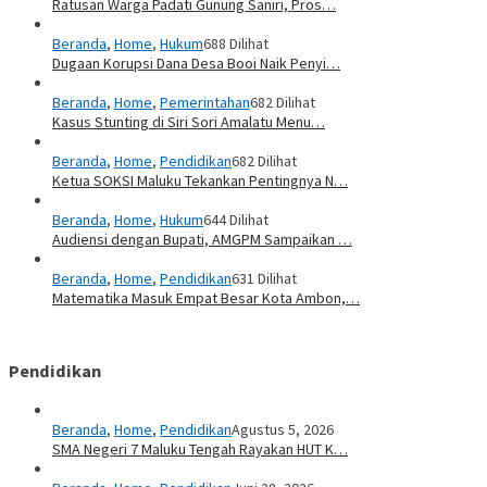
Ratusan Warga Padati Gunung Saniri, Pros…
Beranda
,
Home
,
Hukum
688 Dilihat
Dugaan Korupsi Dana Desa Booi Naik Penyi…
Beranda
,
Home
,
Pemerintahan
682 Dilihat
Kasus Stunting di Siri Sori Amalatu Menu…
Beranda
,
Home
,
Pendidikan
682 Dilihat
Ketua SOKSI Maluku Tekankan Pentingnya N…
Beranda
,
Home
,
Hukum
644 Dilihat
Audiensi dengan Bupati, AMGPM Sampaikan …
Beranda
,
Home
,
Pendidikan
631 Dilihat
Matematika Masuk Empat Besar Kota Ambon,…
Pendidikan
Beranda
,
Home
,
Pendidikan
Agustus 5, 2026
SMA Negeri 7 Maluku Tengah Rayakan HUT K…