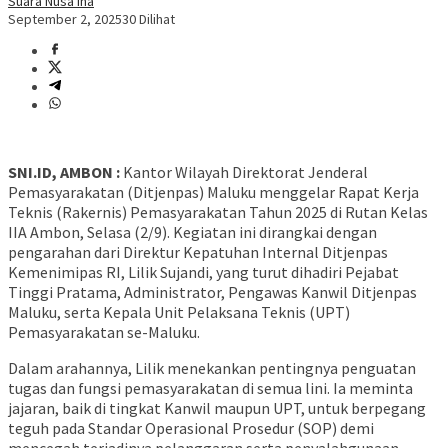
Suara Nusa Ina
September 2, 2025
30 Dilihat
SNI.ID, AMBON :
Kantor Wilayah Direktorat Jenderal
Pemasyarakatan (Ditjenpas) Maluku menggelar Rapat Kerja
Teknis (Rakernis) Pemasyarakatan Tahun 2025 di Rutan Kelas
IIA Ambon, Selasa (2/9). Kegiatan ini dirangkai dengan
pengarahan dari Direktur Kepatuhan Internal Ditjenpas
Kemenimipas RI, Lilik Sujandi, yang turut dihadiri Pejabat
Tinggi Pratama, Administrator, Pengawas Kanwil Ditjenpas
Maluku, serta Kepala Unit Pelaksana Teknis (UPT)
Pemasyarakatan se-Maluku.
Dalam arahannya, Lilik menekankan pentingnya penguatan
tugas dan fungsi pemasyarakatan di semua lini. Ia meminta
jajaran, baik di tingkat Kanwil maupun UPT, untuk berpegang
teguh pada Standar Operasional Prosedur (SOP) demi