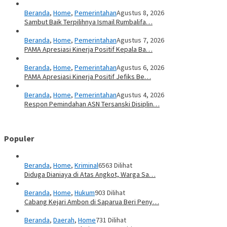
Beranda
,
Home
,
Pemerintahan
Agustus 8, 2026
Sambut Baik Terpilihnya Ismail Rumbalifa…
Beranda
,
Home
,
Pemerintahan
Agustus 7, 2026
PAMA Apresiasi Kinerja Positif Kepala Ba…
Beranda
,
Home
,
Pemerintahan
Agustus 6, 2026
PAMA Apresiasi Kinerja Positif Jefiks Be…
Beranda
,
Home
,
Pemerintahan
Agustus 4, 2026
Respon Pemindahan ASN Tersanski Disiplin…
Populer
Beranda
,
Home
,
Kriminal
6563 Dilihat
Diduga Dianiaya di Atas Angkot, Warga Sa…
Beranda
,
Home
,
Hukum
903 Dilihat
Cabang Kejari Ambon di Saparua Beri Peny…
Beranda
,
Daerah
,
Home
731 Dilihat