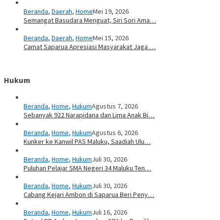
Beranda
,
Daerah
,
Home
Mei 19, 2026
Semangat Basudara Menguat, Siri Sori Ama…
Beranda
,
Daerah
,
Home
Mei 15, 2026
Camat Saparua Apresiasi Masyarakat Jaga …
Hukum
Beranda
,
Home
,
Hukum
Agustus 7, 2026
Sebanyak 922 Narapidana dan Lima Anak Bi…
Beranda
,
Home
,
Hukum
Agustus 6, 2026
Kunker ke Kanwil PAS Maluku, Saadiah Ulu…
Beranda
,
Home
,
Hukum
Juli 30, 2026
Puluhan Pelajar SMA Negeri 34 Maluku Ten…
Beranda
,
Home
,
Hukum
Juli 30, 2026
Cabang Kejari Ambon di Saparua Beri Peny…
Beranda
,
Home
,
Hukum
Juli 16, 2026