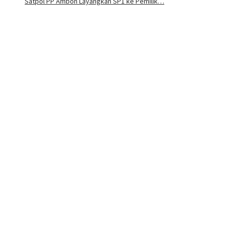
Satpol PP Ambon Layangkan SP1 ke Pemilik…