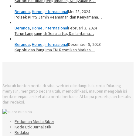
Kapolri Pastikan pengamanan, Kelayakan K…
Beranda
,
Home
,
Internasional
Mei 28, 2024
Polsek KPYS Jamin Keamanan dan Kenyamana…
Beranda
,
Home
,
Internasional
Februari 3, 2024
Turun Langsung di Desa Latta, Danlantama…
Beranda
,
Home
,
Internasional
Desember 9, 2023
Kapolri dan Panglima TNI Resmikan Markas…
Seluruh konten berita di situs web ini dilindungi hak cipta. Dilarang
menyalin, mengutip secara utuh, memodifikasi, maupun mengolah isi
berita menjadi artikel atau berita berbasis AI tanpa persetujuan tertulis
dari redaksi.
Pedoman Media Siber
Kode Etik Jurnalistik
Redaksi