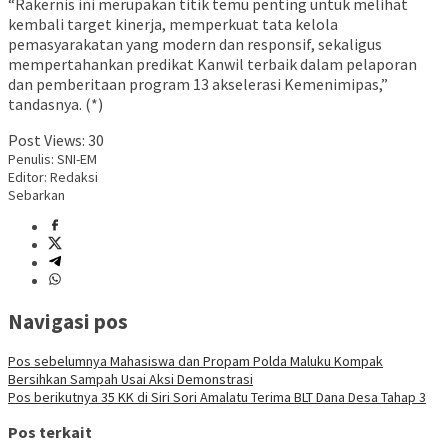
“Rakernis ini merupakan titik temu penting untuk melihat
kembali target kinerja, memperkuat tata kelola
pemasyarakatan yang modern dan responsif, sekaligus
mempertahankan predikat Kanwil terbaik dalam pelaporan
dan pemberitaan program 13 akselerasi Kemenimipas,”
tandasnya. (*)
Post Views:
30
Penulis: SNI-EM
Editor: Redaksi
Sebarkan
Navigasi pos
Pos sebelumnya
Mahasiswa dan Propam Polda Maluku Kompak
Bersihkan Sampah Usai Aksi Demonstrasi
Pos berikutnya
35 KK di Siri Sori Amalatu Terima BLT Dana Desa Tahap 3
Pos terkait