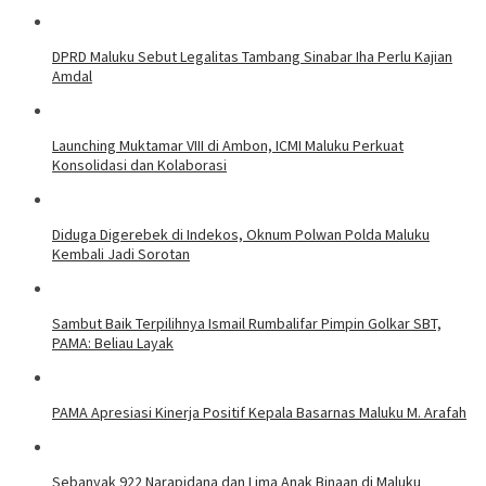
DPRD Maluku Sebut Legalitas Tambang Sinabar Iha Perlu Kajian
Amdal
Launching Muktamar VIII di Ambon, ICMI Maluku Perkuat
Konsolidasi dan Kolaborasi
Diduga Digerebek di Indekos, Oknum Polwan Polda Maluku
Kembali Jadi Sorotan
Sambut Baik Terpilihnya Ismail Rumbalifar Pimpin Golkar SBT,
PAMA: Beliau Layak
PAMA Apresiasi Kinerja Positif Kepala Basarnas Maluku M. Arafah
Sebanyak 922 Narapidana dan Lima Anak Binaan di Maluku