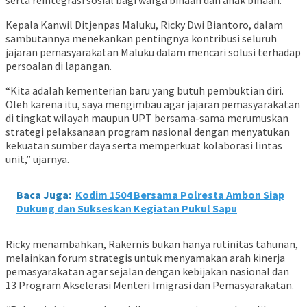
serta reintegrasi sosial bagi warga binaan dan anak binaan.
Kepala Kanwil Ditjenpas Maluku, Ricky Dwi Biantoro, dalam
sambutannya menekankan pentingnya kontribusi seluruh
jajaran pemasyarakatan Maluku dalam mencari solusi terhadap
persoalan di lapangan.
“Kita adalah kementerian baru yang butuh pembuktian diri.
Oleh karena itu, saya mengimbau agar jajaran pemasyarakatan
di tingkat wilayah maupun UPT bersama-sama merumuskan
strategi pelaksanaan program nasional dengan menyatukan
kekuatan sumber daya serta memperkuat kolaborasi lintas
unit,” ujarnya.
Baca Juga:
Kodim 1504 Bersama Polresta Ambon Siap
Dukung dan Sukseskan Kegiatan Pukul Sapu
Ricky menambahkan, Rakernis bukan hanya rutinitas tahunan,
melainkan forum strategis untuk menyamakan arah kinerja
pemasyarakatan agar sejalan dengan kebijakan nasional dan
13 Program Akselerasi Menteri Imigrasi dan Pemasyarakatan.