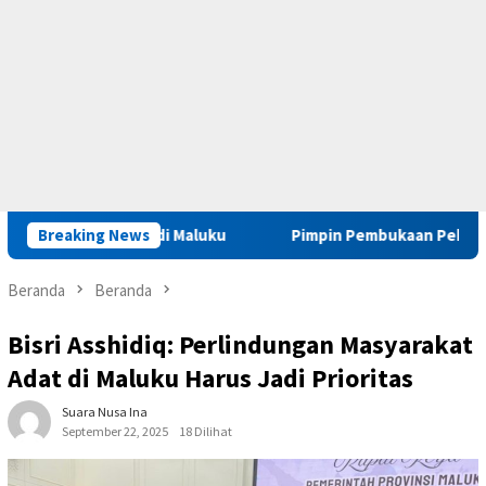
a Binaan di Maluku
Breaking News
Pimpin Pembukaan Pekan Olahraga Ditj
Beranda
Beranda
Bisri Asshidiq: Perlindungan Masyarakat
Adat di Maluku Harus Jadi Prioritas
Suara Nusa Ina
September 22, 2025
18 Dilihat