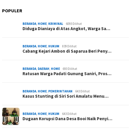
POPULER
BERANDA
,
HOME
,
KRIMINAL
6093 Dilihat
Diduga Dianiaya di Atas Angkot, Warga Sa…
BERANDA
,
HOME
,
HUKUM
839 Dilihat
Cabang Kejari Ambon di Saparua Beri Peny…
BERANDA
,
DAERAH
,
HOME
693 Dilihat
Ratusan Warga Padati Gunung Saniri, Pros…
BERANDA
,
HOME
,
PEMERINTAHAN
643 Dilihat
Kasus Stunting di Siri Sori Amalatu Menu…
BERANDA
,
HOME
,
HUKUM
643 Dilihat
Dugaan Korupsi Dana Desa Booi Naik Penyi…