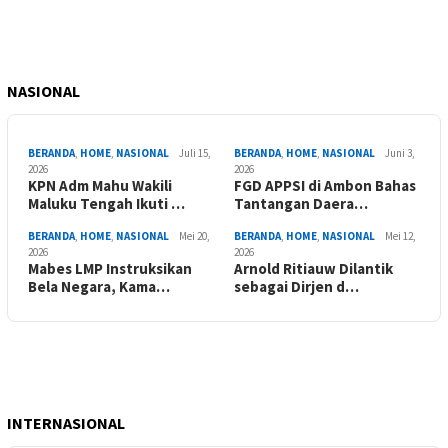
NASIONAL
BERANDA
,
HOME
,
NASIONAL
Juli 15,
BERANDA
,
HOME
,
NASIONAL
Juni 3,
2026
2026
KPN Adm Mahu Wakili
FGD APPSI di Ambon Bahas
Maluku Tengah Ikuti …
Tantangan Daera…
BERANDA
,
HOME
,
NASIONAL
Mei 20,
BERANDA
,
HOME
,
NASIONAL
Mei 12,
2026
2026
Mabes LMP Instruksikan
Arnold Ritiauw Dilantik
Bela Negara, Kama…
sebagai Dirjen d…
INTERNASIONAL