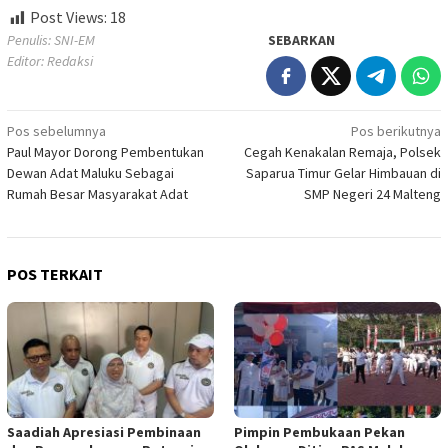
Post Views:
18
Penulis: SNI-EM
SEBARKAN
Editor: Redaksi
Navigasi
Pos sebelumnya
Pos berikutnya
Paul Mayor Dorong Pembentukan
Cegah Kenakalan Remaja, Polsek
pos
Dewan Adat Maluku Sebagai
Saparua Timur Gelar Himbauan di
Rumah Besar Masyarakat Adat
SMP Negeri 24 Malteng
POS TERKAIT
Saadiah Apresiasi Pembinaan
Pimpin Pembukaan Pekan