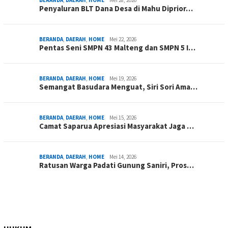
BERANDA
,
DAERAH
,
HOME
Mei 28, 2026
Penyaluran BLT Dana Desa di Mahu Diprior…
BERANDA
,
DAERAH
,
HOME
Mei 22, 2026
Pentas Seni SMPN 43 Malteng dan SMPN 5 I…
BERANDA
,
DAERAH
,
HOME
Mei 19, 2026
Semangat Basudara Menguat, Siri Sori Ama…
BERANDA
,
DAERAH
,
HOME
Mei 15, 2026
Camat Saparua Apresiasi Masyarakat Jaga …
BERANDA
,
DAERAH
,
HOME
Mei 14, 2026
Ratusan Warga Padati Gunung Saniri, Pros…