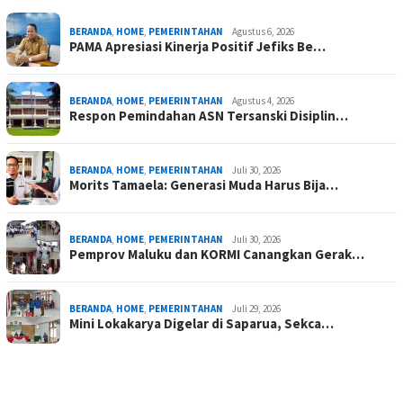
BERANDA
,
HOME
,
PEMERINTAHAN
Agustus 6, 2026
PAMA Apresiasi Kinerja Positif Jefiks Be…
BERANDA
,
HOME
,
PEMERINTAHAN
Agustus 4, 2026
Respon Pemindahan ASN Tersanski Disiplin…
BERANDA
,
HOME
,
PEMERINTAHAN
Juli 30, 2026
Morits Tamaela: Generasi Muda Harus Bija…
BERANDA
,
HOME
,
PEMERINTAHAN
Juli 30, 2026
Pemprov Maluku dan KORMI Canangkan Gerak…
BERANDA
,
HOME
,
PEMERINTAHAN
Juli 29, 2026
Mini Lokakarya Digelar di Saparua, Sekca…