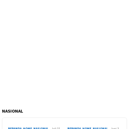
NASIONAL
BERANDA
,
HOME
,
NASIONAL
Juli 15,
BERANDA
,
HOME
,
NASIONAL
Juni 3,