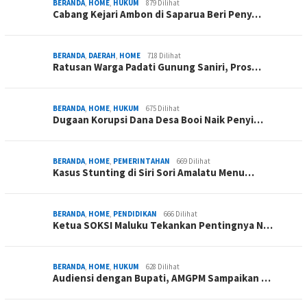
BERANDA
,
HOME
,
HUKUM
879 Dilihat
Cabang Kejari Ambon di Saparua Beri Peny…
BERANDA
,
DAERAH
,
HOME
718 Dilihat
Ratusan Warga Padati Gunung Saniri, Pros…
BERANDA
,
HOME
,
HUKUM
675 Dilihat
Dugaan Korupsi Dana Desa Booi Naik Penyi…
BERANDA
,
HOME
,
PEMERINTAHAN
669 Dilihat
Kasus Stunting di Siri Sori Amalatu Menu…
BERANDA
,
HOME
,
PENDIDIKAN
666 Dilihat
Ketua SOKSI Maluku Tekankan Pentingnya N…
BERANDA
,
HOME
,
HUKUM
628 Dilihat
Audiensi dengan Bupati, AMGPM Sampaikan …