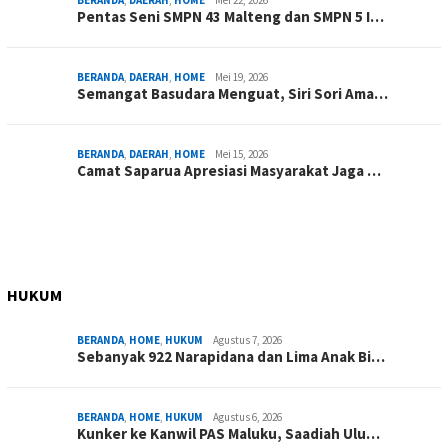
BERANDA
,
DAERAH
,
HOME
Mei 22, 2026
Pentas Seni SMPN 43 Malteng dan SMPN 5 I…
BERANDA
,
DAERAH
,
HOME
Mei 19, 2026
Semangat Basudara Menguat, Siri Sori Ama…
BERANDA
,
DAERAH
,
HOME
Mei 15, 2026
Camat Saparua Apresiasi Masyarakat Jaga …
HUKUM
BERANDA
,
HOME
,
HUKUM
Agustus 7, 2026
Sebanyak 922 Narapidana dan Lima Anak Bi…
BERANDA
,
HOME
,
HUKUM
Agustus 6, 2026
Kunker ke Kanwil PAS Maluku, Saadiah Ulu…