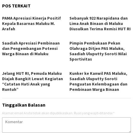
POS TERKAIT
PAMA Apresiasi Kinerja Positif
Sebanyak 922 Narapidana dan
Kepala Basarnas Maluku M.
Lima Anak Binaan di Maluku
Arafah
Diusulkan Terima Remisi HUT RI
Saadiah Apresiasi Pembinaan
Pimpin Pembukaan Pekan
dan Pengembangan Potensi
Olahraga Ditjen PAS Maluku,
Warga Binaan di Maluku
Saadiah Uluputty Soroti Nilai
Sportivitas
Jelang HUT RI, Pemuda Maluku
Kunker ke Kanwil PAS Maluku,
Diajak Bangkit Lewat Kegiatan
Saadiah Uluputty Soroti
“Catatan Hati Anak yang
Penguatan Kelembagaan dan
Runtuh”
Pembinaan Warga Binaan
Tinggalkan Balasan
Alamat email Anda tidak akan dipublikasikan.
Ruas yang wajib ditandai
*