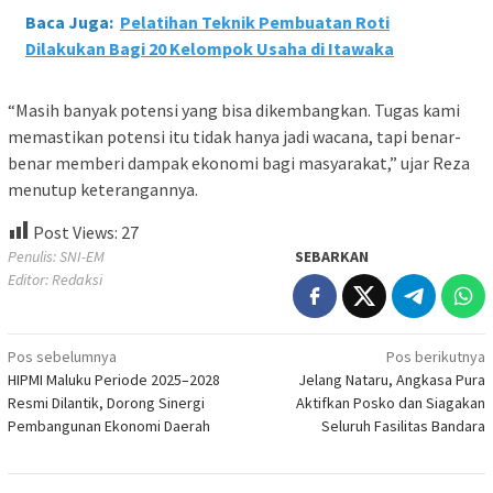
Baca Juga:
Pelatihan Teknik Pembuatan Roti
Dilakukan Bagi 20 Kelompok Usaha di Itawaka
“Masih banyak potensi yang bisa dikembangkan. Tugas kami
memastikan potensi itu tidak hanya jadi wacana, tapi benar-
benar memberi dampak ekonomi bagi masyarakat,” ujar Reza
menutup keterangannya.
Post Views:
27
Penulis: SNI-EM
SEBARKAN
Editor: Redaksi
Navigasi
Pos sebelumnya
Pos berikutnya
HIPMI Maluku Periode 2025–2028
Jelang Nataru, Angkasa Pura
pos
Resmi Dilantik, Dorong Sinergi
Aktifkan Posko dan Siagakan
Pembangunan Ekonomi Daerah
Seluruh Fasilitas Bandara