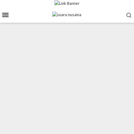
Loncat
ke
Menu
konten
Mobile