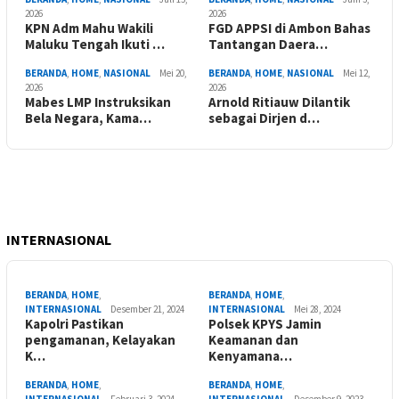
2026
2026
KPN Adm Mahu Wakili
FGD APPSI di Ambon Bahas
Maluku Tengah Ikuti …
Tantangan Daera…
BERANDA
,
HOME
,
NASIONAL
Mei 20,
BERANDA
,
HOME
,
NASIONAL
Mei 12,
2026
2026
Mabes LMP Instruksikan
Arnold Ritiauw Dilantik
Bela Negara, Kama…
sebagai Dirjen d…
INTERNASIONAL
BERANDA
,
HOME
,
BERANDA
,
HOME
,
INTERNASIONAL
Desember 21, 2024
INTERNASIONAL
Mei 28, 2024
Kapolri Pastikan
Polsek KPYS Jamin
pengamanan, Kelayakan
Keamanan dan
K…
Kenyamana…
BERANDA
,
HOME
,
BERANDA
,
HOME
,