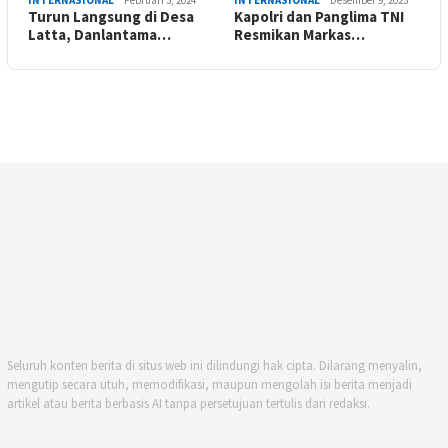
INTERNASIONAL
Februari 3, 2024
INTERNASIONAL
Desember 9, 2023
Turun Langsung di Desa
Kapolri dan Panglima TNI
Latta, Danlantama…
Resmikan Markas…
Seluruh konten berita di situs web ini dilindungi hak cipta. Dilarang menyalin,
mengutip secara utuh, memodifikasi, maupun mengolah isi berita menjadi
artikel atau berita berbasis AI tanpa persetujuan tertulis dari redaksi.