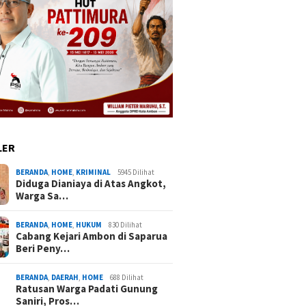
LER
BERANDA
,
HOME
,
KRIMINAL
5945 Dilihat
Diduga Dianiaya di Atas Angkot,
Warga Sa…
BERANDA
,
HOME
,
HUKUM
830 Dilihat
Cabang Kejari Ambon di Saparua
Beri Peny…
BERANDA
,
DAERAH
,
HOME
688 Dilihat
Ratusan Warga Padati Gunung
Saniri, Pros…