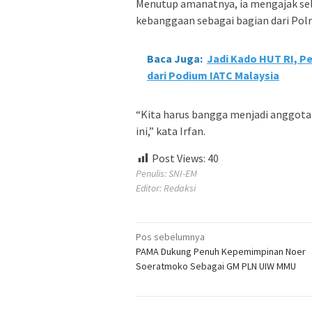
Menutup amanatnya, ia mengajak se
kebanggaan sebagai bagian dari Polri
Baca Juga:
Jadi Kado HUT RI, P
dari Podium IATC Malaysia
“Kita harus bangga menjadi anggota P
ini,” kata Irfan.
Post Views:
40
Penulis: SNI-EM
Editor: Redaksi
Navigasi
Pos sebelumnya
PAMA Dukung Penuh Kepemimpinan Noer
pos
Soeratmoko Sebagai GM PLN UIW MMU