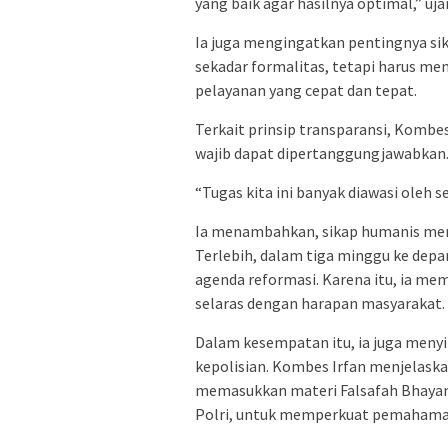
yang baik agar hasilnya optimal,” uja
Ia juga mengingatkan pentingnya sika
sekadar formalitas, tetapi harus me
pelayanan yang cepat dan tepat.
Terkait prinsip transparansi, Kombe
wajib dapat dipertanggungjawabkan
“Tugas kita ini banyak diawasi oleh s
Ia menambahkan, sikap humanis menja
Terlebih, dalam tiga minggu ke depan
agenda reformasi. Karena itu, ia me
selaras dengan harapan masyarakat.
Dalam kesempatan itu, ia juga meny
kepolisian. Kombes Irfan menjelaska
memasukkan materi Falsafah Bhayan
Polri, untuk memperkuat pemahaman 