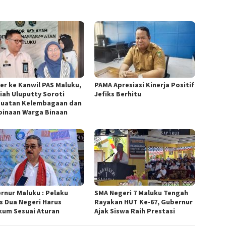
er ke Kanwil PAS Maluku,
PAMA Apresiasi Kinerja Positif
iah Uluputty Soroti
Jefiks Berhitu
uatan Kelembagaan dan
inaan Warga Binaan
rnur Maluku : Pelaku
SMA Negeri 7 Maluku Tengah
s Dua Negeri Harus
Rayakan HUT Ke-67, Gubernur
kum Sesuai Aturan
Ajak Siswa Raih Prestasi