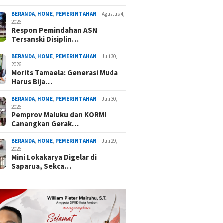
BERANDA
,
HOME
,
PEMERINTAHAN
Agustus 4,
2026
Respon Pemindahan ASN
Tersanski Disiplin…
BERANDA
,
HOME
,
PEMERINTAHAN
Juli 30,
2026
Morits Tamaela: Generasi Muda
Harus Bija…
BERANDA
,
HOME
,
PEMERINTAHAN
Juli 30,
2026
Pemprov Maluku dan KORMI
Canangkan Gerak…
BERANDA
,
HOME
,
PEMERINTAHAN
Juli 29,
2026
Mini Lokakarya Digelar di
Saparua, Sekca…