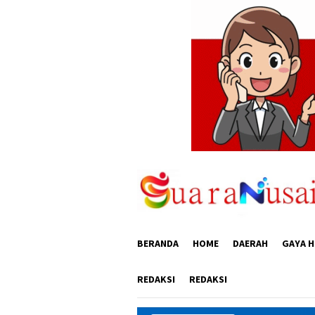
Loncat
ke
konten
BERANDA
HOME
DAERAH
GAYA H
REDAKSI
REDAKSI