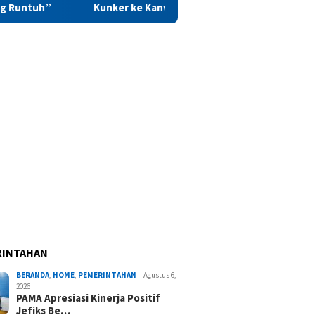
Kunker ke Kanwil PAS Maluku, Saadiah Uluputty Soroti Pengua
RINTAHAN
BERANDA
,
HOME
,
PEMERINTAHAN
Agustus 6,
2026
PAMA Apresiasi Kinerja Positif
Jefiks Be…