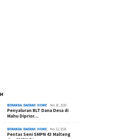
AH
BERANDA
,
DAERAH
,
HOME
Mei 28, 2026
Penyaluran BLT Dana Desa di
Mahu Diprior…
BERANDA
,
DAERAH
,
HOME
Mei 22, 2026
Pentas Seni SMPN 43 Malteng