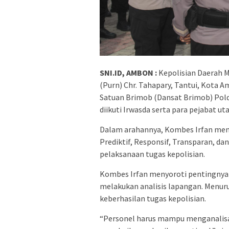
SNI.ID, AMBON :
Kepolisian Daerah M
(Purn) Chr. Tahapary, Tantui, Kota 
Satuan Brimob (Dansat Brimob) Polda
diikuti Irwasda serta para pejabat u
Dalam arahannya, Kombes Irfan mene
Prediktif, Responsif, Transparan, d
pelaksanaan tugas kepolisian.
Kombes Irfan menyoroti pentingnya
melakukan analisis lapangan. Menuru
keberhasilan tugas kepolisian.
“Personel harus mampu menganalisa