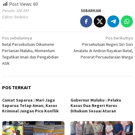
Post Views:
60
Penulis: SNI-EM
SEBARKAN
Editor: Redaksi
Navigasi
Pos sebelumnya
Pos berikutnya
Natal Persekutuan Oikumene
Persekutuan Negeri Siri Sori
pos
Pertanian Maluku, Momentum
Amalatu di Ambon Rayakan Natal,
Teguhkan Iman dan Pengabdian
Pererat Persaudaraan Warga
ASN
POS TERKAIT
Camat Saparua : Mari Jaga
Gubernur Maluku : Pelaku
Saparua Tetap Aman, Kasus
Kasus Dua Negeri Harus
Kriminal Jangan Picu Konflik
Dihukum Sesuai Aturan