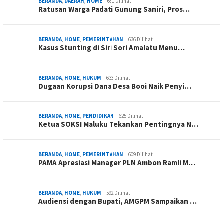
BERANDA
,
DAERAH
,
HOME
681 Dilihat
Ratusan Warga Padati Gunung Saniri, Pros…
BERANDA
,
HOME
,
PEMERINTAHAN
636 Dilihat
Kasus Stunting di Siri Sori Amalatu Menu…
BERANDA
,
HOME
,
HUKUM
633 Dilihat
Dugaan Korupsi Dana Desa Booi Naik Penyi…
BERANDA
,
HOME
,
PENDIDIKAN
625 Dilihat
Ketua SOKSI Maluku Tekankan Pentingnya N…
BERANDA
,
HOME
,
PEMERINTAHAN
609 Dilihat
PAMA Apresiasi Manager PLN Ambon Ramli M…
BERANDA
,
HOME
,
HUKUM
592 Dilihat
Audiensi dengan Bupati, AMGPM Sampaikan …