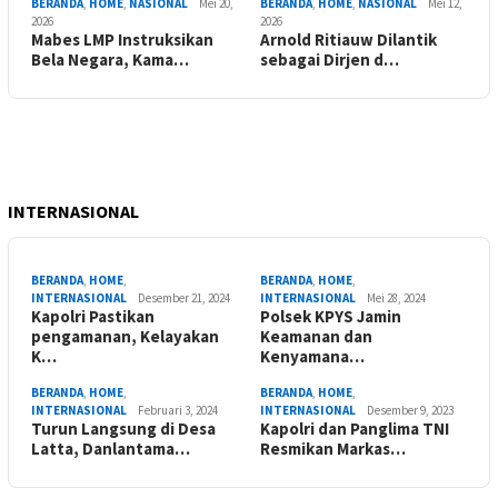
BERANDA
,
HOME
,
NASIONAL
Mei 20,
BERANDA
,
HOME
,
NASIONAL
Mei 12,
2026
2026
Mabes LMP Instruksikan
Arnold Ritiauw Dilantik
Bela Negara, Kama…
sebagai Dirjen d…
INTERNASIONAL
BERANDA
,
HOME
,
BERANDA
,
HOME
,
INTERNASIONAL
Desember 21, 2024
INTERNASIONAL
Mei 28, 2024
Kapolri Pastikan
Polsek KPYS Jamin
pengamanan, Kelayakan
Keamanan dan
K…
Kenyamana…
BERANDA
,
HOME
,
BERANDA
,
HOME
,
INTERNASIONAL
Februari 3, 2024
INTERNASIONAL
Desember 9, 2023
Turun Langsung di Desa
Kapolri dan Panglima TNI
Latta, Danlantama…
Resmikan Markas…