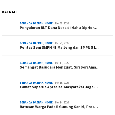
DAERAH
BERANDA
,
DAERAH
,
HOME
Mei 28, 2026
Penyaluran BLT Dana Desa di Mahu Diprior…
BERANDA
,
DAERAH
,
HOME
Mei 22, 2026
Pentas Seni SMPN 43 Malteng dan SMPN 5 I…
BERANDA
,
DAERAH
,
HOME
Mei 19, 2026
Semangat Basudara Menguat, Siri Sori Ama…
BERANDA
,
DAERAH
,
HOME
Mei 15, 2026
Camat Saparua Apresiasi Masyarakat Jaga …
BERANDA
,
DAERAH
,
HOME
Mei 14, 2026
Ratusan Warga Padati Gunung Saniri, Pros…