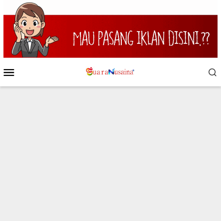
Loncat
ke
konten
Menu
Mobile