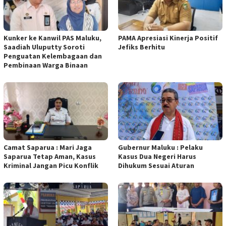
Kunker ke Kanwil PAS Maluku,
PAMA Apresiasi Kinerja Positif
Saadiah Uluputty Soroti
Jefiks Berhitu
Penguatan Kelembagaan dan
Pembinaan Warga Binaan
Camat Saparua : Mari Jaga
Gubernur Maluku : Pelaku
Saparua Tetap Aman, Kasus
Kasus Dua Negeri Harus
Kriminal Jangan Picu Konflik
Dihukum Sesuai Aturan