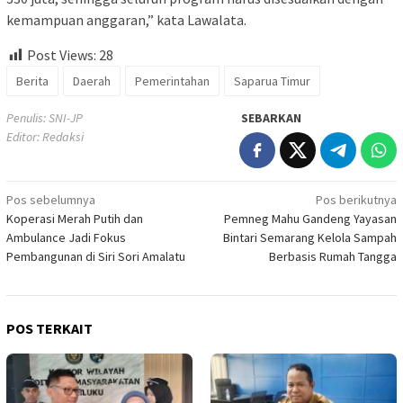
kemampuan anggaran,” kata Lawalata.
Post Views:
28
Berita
Daerah
Pemerintahan
Saparua Timur
Penulis: SNI-JP
SEBARKAN
Editor: Redaksi
Navigasi
Pos sebelumnya
Pos berikutnya
Koperasi Merah Putih dan
Pemneg Mahu Gandeng Yayasan
pos
Ambulance Jadi Fokus
Bintari Semarang Kelola Sampah
Pembangunan di Siri Sori Amalatu
Berbasis Rumah Tangga
POS TERKAIT