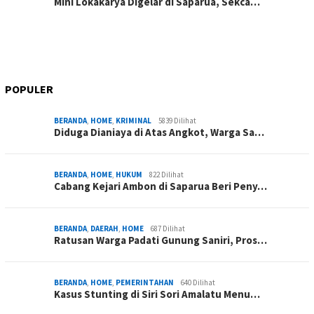
Mini Lokakarya Digelar di Saparua, Sekca…
POPULER
BERANDA
,
HOME
,
KRIMINAL
5839 Dilihat
Diduga Dianiaya di Atas Angkot, Warga Sa…
BERANDA
,
HOME
,
HUKUM
822 Dilihat
Cabang Kejari Ambon di Saparua Beri Peny…
BERANDA
,
DAERAH
,
HOME
687 Dilihat
Ratusan Warga Padati Gunung Saniri, Pros…
BERANDA
,
HOME
,
PEMERINTAHAN
640 Dilihat
Kasus Stunting di Siri Sori Amalatu Menu…