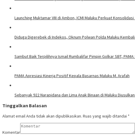
Launching Muktamar VIII di Ambon, ICMI Maluku Perkuat Konsolidasi
Diduga Digerebek di Indekos, Oknum Polwan Polda Maluku Kembali
Sambut Baik Terpilihnya Ismail Rumbalifar Pimpin Golkar SBT, PAMA:
PAMA Apresiasi Kinerja Positif Kepala Basarnas Maluku M. Arafah
Sebanyak 922 Narapidana dan Lima Anak Binaan di Maluku Diusulkan
Tinggalkan Balasan
Alamat email Anda tidak akan dipublikasikan.
Ruas yang wajib ditandai
*
Komentar