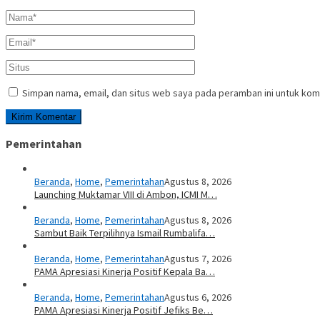
Simpan nama, email, dan situs web saya pada peramban ini untuk kom
Pemerintahan
Beranda
,
Home
,
Pemerintahan
Agustus 8, 2026
Launching Muktamar VIII di Ambon, ICMI M…
Beranda
,
Home
,
Pemerintahan
Agustus 8, 2026
Sambut Baik Terpilihnya Ismail Rumbalifa…
Beranda
,
Home
,
Pemerintahan
Agustus 7, 2026
PAMA Apresiasi Kinerja Positif Kepala Ba…
Beranda
,
Home
,
Pemerintahan
Agustus 6, 2026
PAMA Apresiasi Kinerja Positif Jefiks Be…