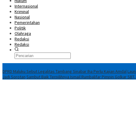
Hukum
Internasional
Kriminal
Nasional
Pemerintahan
Politik
Olahraga
Redaksi
Redaksi
Breaking News
DPRD Maluku Sebut Legalitas Tambang Sinabar Iha Perlu Kajian Amdal
Laun
Jadi Sorotan
Sambut Baik Terpilihnya Ismail Rumbalifar Pimpin Golkar SBT,