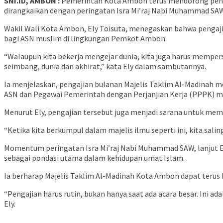
SNI.ID, AMBON :
Pemerintah Kota Ambon terus mendorong penguat
dirangkaikan dengan peringatan Isra Mi’raj Nabi Muhammad SAW.
Wakil Wali Kota Ambon, Ely Toisuta, menegaskan bahwa pengaj
bagi ASN muslim di lingkungan Pemkot Ambon.
“Walaupun kita bekerja mengejar dunia, kita juga harus mempersi
seimbang, dunia dan akhirat,” kata Ely dalam sambutannya.
Ia menjelaskan, pengajian bulanan Majelis Taklim Al-Madinah me
ASN dan Pegawai Pemerintah dengan Perjanjian Kerja (PPPK) 
Menurut Ely, pengajian tersebut juga menjadi sarana untuk mem
“Ketika kita berkumpul dalam majelis ilmu seperti ini, kita sal
Momentum peringatan Isra Mi’raj Nabi Muhammad SAW, lanjut El
sebagai pondasi utama dalam kehidupan umat Islam.
Ia berharap Majelis Taklim Al-Madinah Kota Ambon dapat terus
“Pengajian harus rutin, bukan hanya saat ada acara besar. Ini a
Ely.