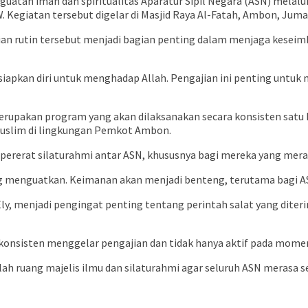
an iman dan spiritualitas Aparatur Sipil Negara (ASN) melalui
 Kegiatan tersebut digelar di Masjid Raya Al-Fatah, Ambon, Jumat
ian rutin tersebut menjadi bagian penting dalam menjaga kesei
apkan diri untuk menghadap Allah. Pengajian ini penting untuk me
rupakan program yang akan dilaksanakan secara konsisten satu ka
muslim di lingkungan Pemkot Ambon.
pererat silaturahmi antar ASN, khususnya bagi mereka yang meran
ing menguatkan. Keimanan akan menjadi benteng, terutama bagi ASN
y, menjadi pengingat penting tentang perintah salat yang dite
 konsisten menggelar pengajian dan tidak hanya aktif pada mome
dalah ruang majelis ilmu dan silaturahmi agar seluruh ASN merasa