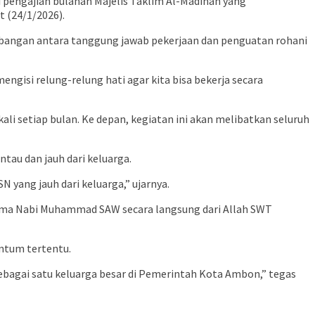
 pengajian bulanan Majelis Taklim Al-Madinah yang
 (24/1/2026).
mbangan antara tanggung jawab pekerjaan dan penguatan rohani
ngisi relung-relung hati agar kita bisa bekerja secara
li setiap bulan. Ke depan, kegiatan ini akan melibatkan seluruh
tau dan jauh dari keluarga.
 yang jauh dari keluarga,” ujarnya.
rima Nabi Muhammad SAW secara langsung dari Allah SWT
ntum tertentu.
 sebagai satu keluarga besar di Pemerintah Kota Ambon,” tegas