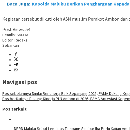
Baca Juga:
Kapolda Maluku Berikan Penghargaan Kepada 
Kegiatan tersebut diikuti oleh ASN muslim Pemkot Ambon dan di
Post Views:
54
Penulis: SNI-EM
Editor: Redaksi
Sebarkan
Navigasi pos
Pos sebelumnya
Dinilai Berkinerja Baik Sepanjang 2025, PAMA Dukung Ke
Pos berikutnya
Dukung Kinerja PLN Ambon di 2026, PAMA Apresiasi Kepe
Pos terkait
DPRD Maluku Sebut Legalitas Tambang Sinabar Iha Perlu Kajian Amd