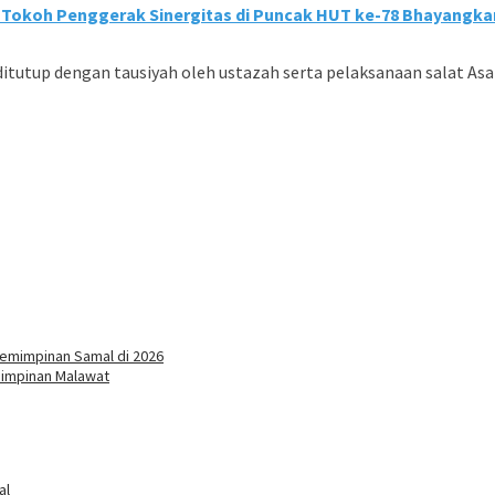
Tokoh Penggerak Sinergitas di Puncak HUT ke-78 Bhayangka
tutup dengan tausiyah oleh ustazah serta pelaksanaan salat Asar
pemimpinan Samal di 2026
mimpinan Malawat
al