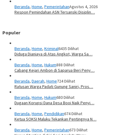
Beranda
,
Home
,
Pemerintahan
Agustus 4, 2026
Respon Pemindahan ASN Tersanski Disiplin…
Populer
Beranda
,
Home
,
Kriminal
6435 Dilihat
Diduga Dianiaya di Atas Angkot, Warga Sa…
Beranda
,
Home
,
Hukum
888 Dilihat
Cabang Kejari Ambon di Saparua Beri Peny…
Beranda
,
Daerah
,
Home
724 Dilihat
Ratusan Warga Padati Gunung Saniri, Pros…
Beranda
,
Home
,
Hukum
680 Dilihat
Dugaan Korupsi Dana Desa Booi Naik Penyi…
Beranda
,
Home
,
Pendidikan
674 Dilihat
Ketua SOKSI Maluku Tekankan Pentingnya N…
Beranda
,
Home
,
Pemerintahan
673 Dilihat