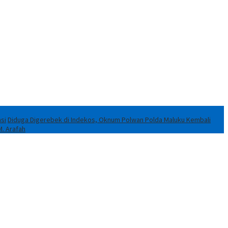
si
Diduga Digerebek di Indekos, Oknum Polwan Polda Maluku Kembali
M. Arafah