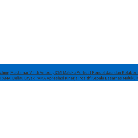
ching Muktamar VIII di Ambon, ICMI Maluku Perkuat Konsolidasi dan Kolabora
 PAMA: Beliau Layak
PAMA Apresiasi Kinerja Positif Kepala Basarnas Maluku 