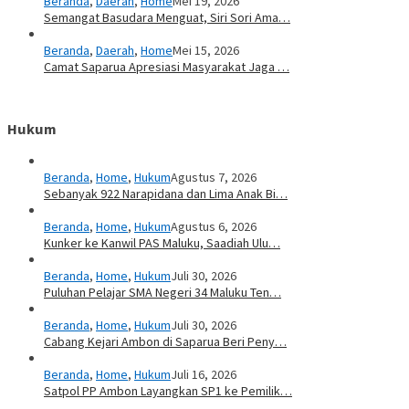
Beranda
,
Daerah
,
Home
Mei 19, 2026
Semangat Basudara Menguat, Siri Sori Ama…
Beranda
,
Daerah
,
Home
Mei 15, 2026
Camat Saparua Apresiasi Masyarakat Jaga …
Hukum
Beranda
,
Home
,
Hukum
Agustus 7, 2026
Sebanyak 922 Narapidana dan Lima Anak Bi…
Beranda
,
Home
,
Hukum
Agustus 6, 2026
Kunker ke Kanwil PAS Maluku, Saadiah Ulu…
Beranda
,
Home
,
Hukum
Juli 30, 2026
Puluhan Pelajar SMA Negeri 34 Maluku Ten…
Beranda
,
Home
,
Hukum
Juli 30, 2026
Cabang Kejari Ambon di Saparua Beri Peny…
Beranda
,
Home
,
Hukum
Juli 16, 2026
Satpol PP Ambon Layangkan SP1 ke Pemilik…