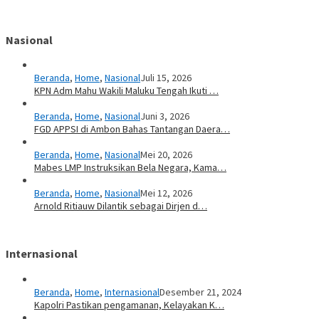
Nasional
Beranda
,
Home
,
Nasional
Juli 15, 2026
KPN Adm Mahu Wakili Maluku Tengah Ikuti …
Beranda
,
Home
,
Nasional
Juni 3, 2026
FGD APPSI di Ambon Bahas Tantangan Daera…
Beranda
,
Home
,
Nasional
Mei 20, 2026
Mabes LMP Instruksikan Bela Negara, Kama…
Beranda
,
Home
,
Nasional
Mei 12, 2026
Arnold Ritiauw Dilantik sebagai Dirjen d…
Internasional
Beranda
,
Home
,
Internasional
Desember 21, 2024
Kapolri Pastikan pengamanan, Kelayakan K…