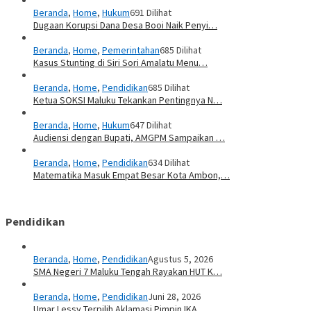
Beranda
,
Home
,
Hukum
691 Dilihat
Dugaan Korupsi Dana Desa Booi Naik Penyi…
Beranda
,
Home
,
Pemerintahan
685 Dilihat
Kasus Stunting di Siri Sori Amalatu Menu…
Beranda
,
Home
,
Pendidikan
685 Dilihat
Ketua SOKSI Maluku Tekankan Pentingnya N…
Beranda
,
Home
,
Hukum
647 Dilihat
Audiensi dengan Bupati, AMGPM Sampaikan …
Beranda
,
Home
,
Pendidikan
634 Dilihat
Matematika Masuk Empat Besar Kota Ambon,…
Pendidikan
Beranda
,
Home
,
Pendidikan
Agustus 5, 2026
SMA Negeri 7 Maluku Tengah Rayakan HUT K…
Beranda
,
Home
,
Pendidikan
Juni 28, 2026
Umar Lessy Terpilih Aklamasi Pimpin IKA …