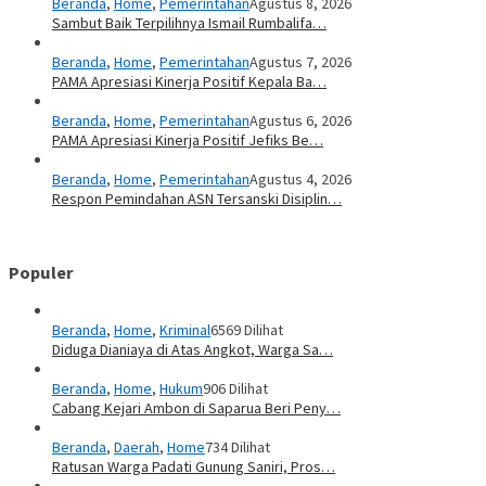
Beranda
,
Home
,
Pemerintahan
Agustus 8, 2026
Sambut Baik Terpilihnya Ismail Rumbalifa…
Beranda
,
Home
,
Pemerintahan
Agustus 7, 2026
PAMA Apresiasi Kinerja Positif Kepala Ba…
Beranda
,
Home
,
Pemerintahan
Agustus 6, 2026
PAMA Apresiasi Kinerja Positif Jefiks Be…
Beranda
,
Home
,
Pemerintahan
Agustus 4, 2026
Respon Pemindahan ASN Tersanski Disiplin…
Populer
Beranda
,
Home
,
Kriminal
6569 Dilihat
Diduga Dianiaya di Atas Angkot, Warga Sa…
Beranda
,
Home
,
Hukum
906 Dilihat
Cabang Kejari Ambon di Saparua Beri Peny…
Beranda
,
Daerah
,
Home
734 Dilihat
Ratusan Warga Padati Gunung Saniri, Pros…