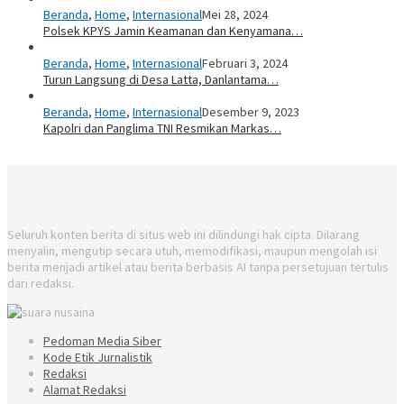
Beranda
,
Home
,
Internasional
Mei 28, 2024
Polsek KPYS Jamin Keamanan dan Kenyamana…
Beranda
,
Home
,
Internasional
Februari 3, 2024
Turun Langsung di Desa Latta, Danlantama…
Beranda
,
Home
,
Internasional
Desember 9, 2023
Kapolri dan Panglima TNI Resmikan Markas…
Seluruh konten berita di situs web ini dilindungi hak cipta. Dilarang
menyalin, mengutip secara utuh, memodifikasi, maupun mengolah isi
berita menjadi artikel atau berita berbasis AI tanpa persetujuan tertulis
dari redaksi.
Pedoman Media Siber
Kode Etik Jurnalistik
Redaksi
Alamat Redaksi