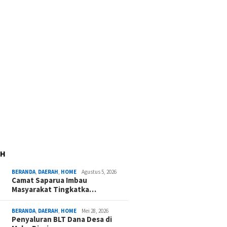
AH
BERANDA
,
DAERAH
,
HOME
Agustus 5, 2026
Camat Saparua Imbau
Masyarakat Tingkatka…
BERANDA
,
DAERAH
,
HOME
Mei 28, 2026
Penyaluran BLT Dana Desa di