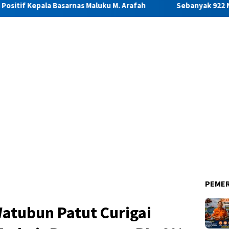
sarnas Maluku M. Arafah
Sebanyak 922 Narapidana dan Lima
PEME
atubun Patut Curigai