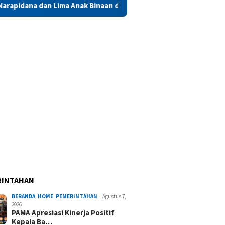
 Anak Binaan di Maluku Diusulkan Terima Remisi HUT RI
RINTAHAN
BERANDA
,
HOME
,
PEMERINTAHAN
Agustus 7,
2026
PAMA Apresiasi Kinerja Positif
Kepala Ba…