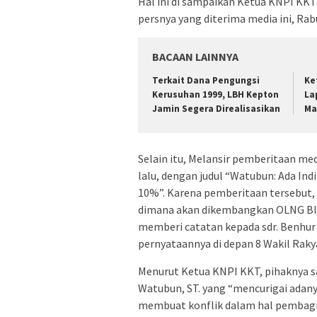
Hal ini di sampaikan Ketua KNPI KKT
persnya yang diterima media ini, Rabu
BACAAN LAINNYA
Terkait Dana Pengungsi
Ke
Kerusuhan 1999, LBH Kepton
La
Jamin Segera Direalisasikan
Ma
Selain itu, Melansir pemberitaan med
lalu, dengan judul “Watubun: Ada In
10%”. Karena pemberitaan tersebut,
dimana akan dikembangkan OLNG Blo
memberi catatan kepada sdr. Benhur
pernyataannya di depan 8 Wakil Raky
Menurut Ketua KNPI KKT, pihaknya s
Watubun, ST. yang “mencurigai ada
membuat konflik dalam hal pembagi