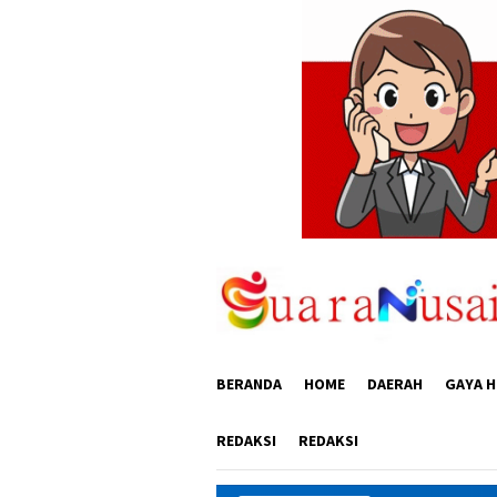
Loncat
ke
konten
BERANDA
HOME
DAERAH
GAYA H
REDAKSI
REDAKSI