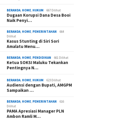
BERANDA
,
HOME
,
HUKUM
667 Dilihat
Dugaan Korupsi Dana Desa Booi
Naik Penyi…
BERANDA
,
HOME
,
PEMERINTAHAN
664
Dilihat
Kasus Stunting di Siri Sori
Amalatu Menu…
BERANDA
,
HOME
,
PENDIDIKAN
661 Dilihat
Ketua SOKSI Maluku Tekankan
Pentingnya N…
BERANDA
,
HOME
,
HUKUM
623 Dilihat
Audiensi dengan Bupati, AMGPM
Sampaikan …
BERANDA
,
HOME
,
PEMERINTAHAN
616
Dilihat
PAMA Apresiasi Manager PLN
Ambon Ramli M…