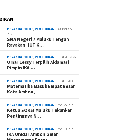
DIKAN
BERANDA
,
HOME
,
PENDIDIKAN
Agustus 5,
2026
SMA Negeri 7 Maluku Tengah
Rayakan HUT K…
BERANDA
,
HOME
,
PENDIDIKAN
Juni 28, 2026
Umar Lessy Terpilih Aklamasi
Pimpin IKA …
BERANDA
,
HOME
,
PENDIDIKAN
Juni 3, 2026
Matematika Masuk Empat Besar
Kota Ambon,…
BERANDA
,
HOME
,
PENDIDIKAN
Mei 25, 2026
Ketua SOKSI Maluku Tekankan
Pentingnya N…
BERANDA
,
HOME
,
PENDIDIKAN
Mei 19, 2026
IKA Unidar Ambon Gelar
Musyawarah Besar,…