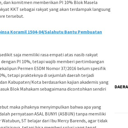
, dan komitmen memberikan PI 10% Blok Masela
rakyat KKT sebagai rakyat yang akan terdampak langsung
e tersebut.
binsa Koramil 1504-04/Salahutu Bantu Pembuatan
sedikit saja memiliki rasa empati atas nasib rakyat
t dengan PI 10%, tetapi wajib memberi pertimbangan
sekalipun Permen ESDM Nomor 37/2016 belum spesifik
, tetapi prakteknya di sejumlah daerah terjadi
i dan Kabupaten/Kota berdasarkan kajian akademis yang
DAER
asuk Blok Mahakam sebagaimana dicontohkan sendiri
sebut maka pihaknya menyimpulkan bahwa apa yang
dalah pernyataan ASAL BUNYI (ASBUN) tanpa memiliki
r Watubun, ST belajar dari Ibu Mercy Barends, agar tidak
lisisnya, tetapi bisa memberi solusi yang tepat