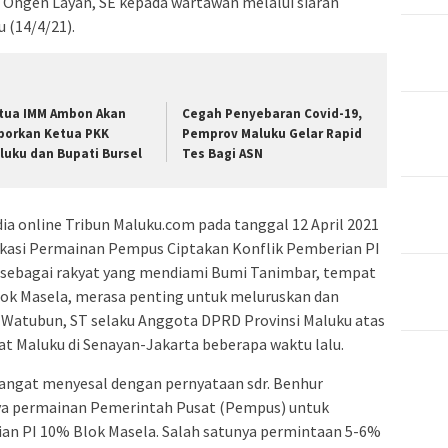
 Ongen Layan, SE kepada wartawan melalui siaran
 (14/4/21).
tua IMM Ambon Akan
Cegah Penyebaran Covid-19,
porkan Ketua PKK
Pemprov Maluku Gelar Rapid
luku dan Bupati Bursel
Tes Bagi ASN
ia online Tribun Maluku.com pada tanggal 12 April 2021
dikasi Permainan Pempus Ciptakan Konflik Pemberian PI
 sebagai rakyat yang mendiami Bumi Tanimbar, tempat
k Masela, merasa penting untuk meluruskan dan
 Watubun, ST selaku Anggota DPRD Provinsi Maluku atas
at Maluku di Senayan-Jakarta beberapa waktu lalu.
angat menyesal dengan pernyataan sdr. Benhur
nya permainan Pemerintah Pusat (Pempus) untuk
an PI 10% Blok Masela. Salah satunya permintaan 5-6%