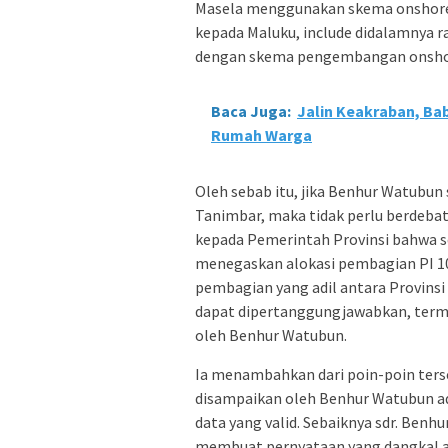
Masela menggunakan skema onshore
kepada Maluku, include didalamnya 
dengan skema pengembangan onshor
Baca Juga:
Jalin Keakraban, Ba
Rumah Warga
Oleh sebab itu, jika Benhur Watubun 
Tanimbar, maka tidak perlu berdeba
kepada Pemerintah Provinsi bahwa 
menegaskan alokasi pembagian PI 10%
pembagian yang adil antara Provins
dapat dipertanggungjawabkan, term
oleh Benhur Watubun.
Ia menambahkan dari poin-poin ter
disampaikan oleh Benhur Watubun a
data yang valid. Sebaiknya sdr. Benhu
membuat pernyataan yang dangkal ana