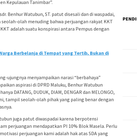
ten Kepulauan Tanimbar”.
dr. Benhur Watubun, ST. patut disesali dan di waspadai,
PENDI
n seolah-olah menuding bahwa perjuangan rakyat KKT
 KKT adalah suatu konspirasi antara Pempus dengan
rga Berbelanja di Tempat yang Tertib, Bukan di
ujung-ujungnya menyampaikan narasi “berbahaya”
paikan aspirasi di DPRD Maluku, Benhur Watubun
an hanya DATANG, DUDUK, DIAM, DENGAR dan MELONGO,
ni, tampil seolah-olah pihak yang paling benar dengan
asnya.
tubun juga patut diwaspadai karena berpotensi
am perjuangan mendapatkan PI 10% Blok Masela. Perlu
motivasi perjuangan kami adalah hak atas SDA yang