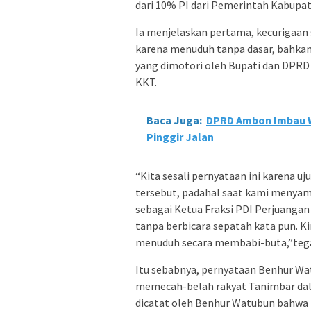
dari 10% PI dari Pemerintah Kabupa
Ia menjelaskan pertama, kecurigaan s
karena menuduh tanpa dasar, bahka
yang dimotori oleh Bupati dan DPRD
KKT.
Baca Juga:
DPRD Ambon Imbau Wa
Pinggir Jalan
“Kita sesali pernyataan ini karena 
tersebut, padahal saat kami menyam
sebagai Ketua Fraksi PDI Perjuang
tanpa berbicara sepatah kata pun. Ki
menuduh secara membabi-buta,”teg
Itu sebabnya, pernyataan Benhur Wa
memecah-belah rakyat Tanimbar dal
dicatat oleh Benhur Watubun bahwa 