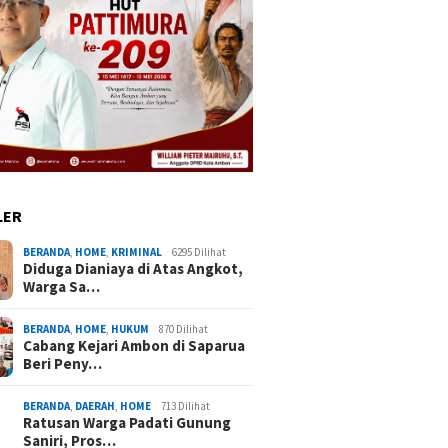
LER
BERANDA
,
HOME
,
KRIMINAL
6295 Dilihat
Diduga Dianiaya di Atas Angkot,
Warga Sa…
BERANDA
,
HOME
,
HUKUM
870 Dilihat
Cabang Kejari Ambon di Saparua
Beri Peny…
BERANDA
,
DAERAH
,
HOME
713 Dilihat
Ratusan Warga Padati Gunung
Saniri, Pros…