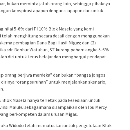
r, bukan meminta jatah orang lain, sehingga pihaknya
ngun konspirasi apapun dengan siapapun dan untuk
g nilai 5-6% dari PI 10% Blok Masela yang kami
i telah menghitung secara detail dengan menggunakan
 skema pembagian Dana Bagi Hasil Migas; dan (2)
jika sdr. Benhur Watubun, ST kurang paham angka 5-6%
lah diri untuk terus belajar dan menghargai pendapat
ng-orang berjiwa merdeka” dan bukan “bangsa jongos
 dirinya “orang suruhan” untuk menjalankan skenario,
n.
 Blok Masela hanya terletak pada kesediaan untuk
vinsi Maluku sebagaimana disampaikan oleh Ibu Mercy
 yang berkompeten dalam urusan Migas.
 Joko Widodo telah memutuskan untuk pengelolaan Blok