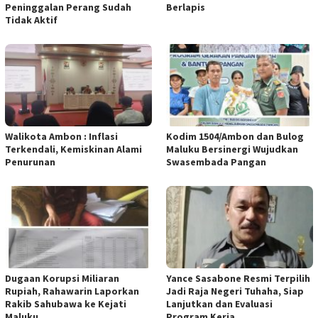
Peninggalan Perang Sudah
Berlapis
Tidak Aktif
Walikota Ambon : Inflasi
Kodim 1504/Ambon dan Bulog
Terkendali, Kemiskinan Alami
Maluku Bersinergi Wujudkan
Penurunan
Swasembada Pangan
Dugaan Korupsi Miliaran
Yance Sasabone Resmi Terpilih
Rupiah, Rahawarin Laporkan
Jadi Raja Negeri Tuhaha, Siap
Rakib Sahubawa ke Kejati
Lanjutkan dan Evaluasi
Maluku
Program Kerja