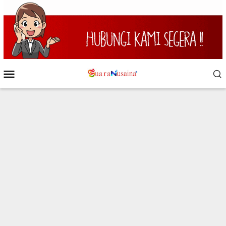
Loncat
ke
konten
Menu
Mobile