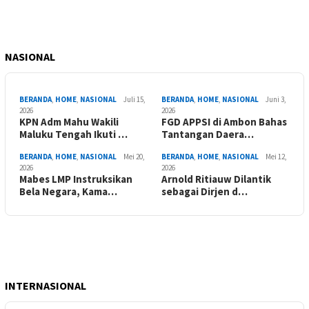
NASIONAL
BERANDA
,
HOME
,
NASIONAL
Juli 15,
BERANDA
,
HOME
,
NASIONAL
Juni 3,
2026
2026
KPN Adm Mahu Wakili
FGD APPSI di Ambon Bahas
Maluku Tengah Ikuti …
Tantangan Daera…
BERANDA
,
HOME
,
NASIONAL
Mei 20,
BERANDA
,
HOME
,
NASIONAL
Mei 12,
2026
2026
Mabes LMP Instruksikan
Arnold Ritiauw Dilantik
Bela Negara, Kama…
sebagai Dirjen d…
INTERNASIONAL