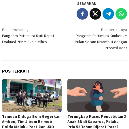
SEBARKAN
Navigasi
Pos sebelumnya
Pos berikutnya
Pangdam Pattimura Ikuti Rapat
Pangdam Pattimura Kunker ke
pos
Evaluasi PPKM Skala Mikro
Pulau Seram Disambut dengan
Prosesi Adat
POS TERKAIT
Temuan Diduga Bom Gegerkan
Terungkap Kasus Pencabulan 3
Ambon, Tim Jibom Brimob
Anak SD di Saparua, Pelaku
Polda Maluku Pastikan UXO
Pria 52 Tahun Dijerat Pasal