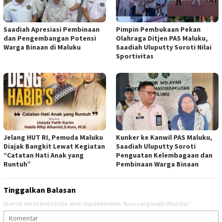
Saadiah Apresiasi Pembinaan
Pimpin Pembukaan Pekan
dan Pengembangan Potensi
Olahraga Ditjen PAS Maluku,
Warga Binaan di Maluku
Saadiah Uluputty Soroti Nilai
Sportivitas
Jelang HUT RI, Pemuda Maluku
Kunker ke Kanwil PAS Maluku,
Diajak Bangkit Lewat Kegiatan
Saadiah Uluputty Soroti
“Catatan Hati Anak yang
Penguatan Kelembagaan dan
Runtuh”
Pembinaan Warga Binaan
Tinggalkan Balasan
Alamat email Anda tidak akan dipublikasikan.
Ruas yang wajib ditandai
*