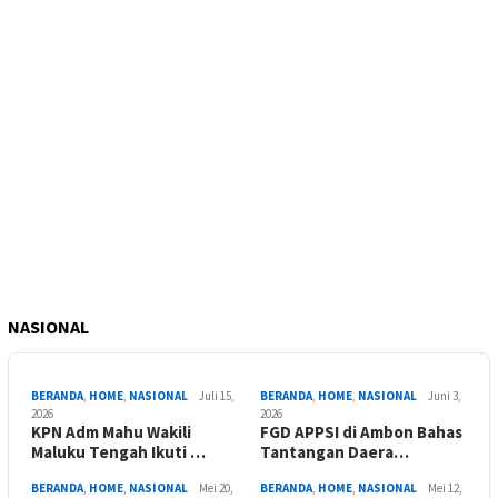
NASIONAL
BERANDA
,
HOME
,
NASIONAL
Juli 15,
BERANDA
,
HOME
,
NASIONAL
Juni 3,
2026
2026
KPN Adm Mahu Wakili
FGD APPSI di Ambon Bahas
Maluku Tengah Ikuti …
Tantangan Daera…
BERANDA
,
HOME
,
NASIONAL
Mei 20,
BERANDA
,
HOME
,
NASIONAL
Mei 12,