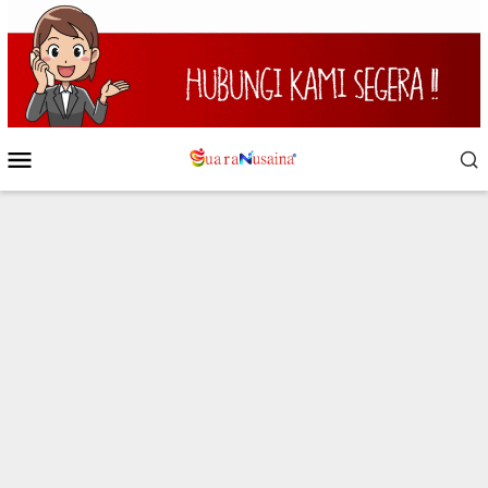
Loncat
ke
konten
Menu
Mobile