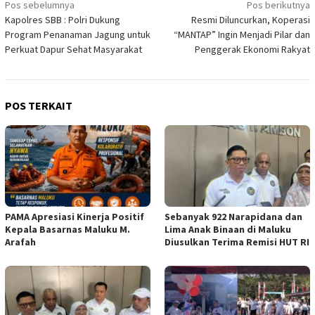
Navigasi
Pos sebelumnya
Pos berikutnya
Kapolres SBB : Polri Dukung
Resmi Diluncurkan, Koperasi
pos
Program Penanaman Jagung untuk
“MANTAP” Ingin Menjadi Pilar dan
Perkuat Dapur Sehat Masyarakat
Penggerak Ekonomi Rakyat
POS TERKAIT
PAMA Apresiasi Kinerja Positif
Sebanyak 922 Narapidana dan
Kepala Basarnas Maluku M.
Lima Anak Binaan di Maluku
Arafah
Diusulkan Terima Remisi HUT RI