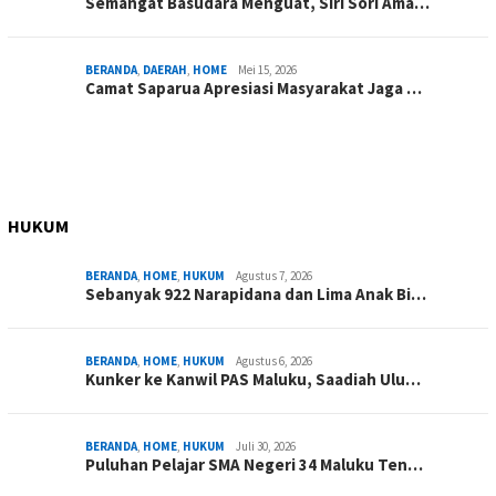
Semangat Basudara Menguat, Siri Sori Ama…
BERANDA
,
DAERAH
,
HOME
Mei 15, 2026
Camat Saparua Apresiasi Masyarakat Jaga …
HUKUM
BERANDA
,
HOME
,
HUKUM
Agustus 7, 2026
Sebanyak 922 Narapidana dan Lima Anak Bi…
BERANDA
,
HOME
,
HUKUM
Agustus 6, 2026
Kunker ke Kanwil PAS Maluku, Saadiah Ulu…
BERANDA
,
HOME
,
HUKUM
Juli 30, 2026
Puluhan Pelajar SMA Negeri 34 Maluku Ten…