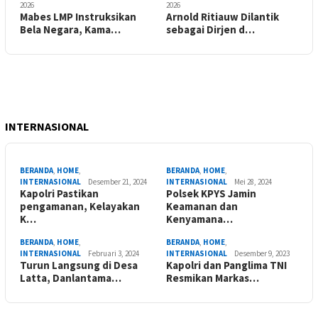
2026
2026
Mabes LMP Instruksikan
Arnold Ritiauw Dilantik
Bela Negara, Kama…
sebagai Dirjen d…
INTERNASIONAL
BERANDA
,
HOME
,
BERANDA
,
HOME
,
INTERNASIONAL
Desember 21, 2024
INTERNASIONAL
Mei 28, 2024
Kapolri Pastikan
Polsek KPYS Jamin
pengamanan, Kelayakan
Keamanan dan
K…
Kenyamana…
BERANDA
,
HOME
,
BERANDA
,
HOME
,
INTERNASIONAL
Februari 3, 2024
INTERNASIONAL
Desember 9, 2023
Turun Langsung di Desa
Kapolri dan Panglima TNI
Latta, Danlantama…
Resmikan Markas…