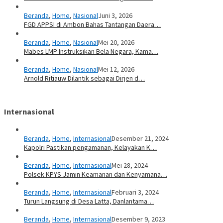
Beranda
,
Home
,
Nasional
Juni 3, 2026
FGD APPSI di Ambon Bahas Tantangan Daera…
Beranda
,
Home
,
Nasional
Mei 20, 2026
Mabes LMP Instruksikan Bela Negara, Kama…
Beranda
,
Home
,
Nasional
Mei 12, 2026
Arnold Ritiauw Dilantik sebagai Dirjen d…
Internasional
Beranda
,
Home
,
Internasional
Desember 21, 2024
Kapolri Pastikan pengamanan, Kelayakan K…
Beranda
,
Home
,
Internasional
Mei 28, 2024
Polsek KPYS Jamin Keamanan dan Kenyamana…
Beranda
,
Home
,
Internasional
Februari 3, 2024
Turun Langsung di Desa Latta, Danlantama…
Beranda
,
Home
,
Internasional
Desember 9, 2023