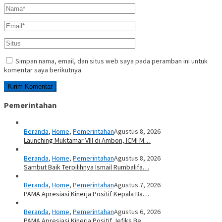
Simpan nama, email, dan situs web saya pada peramban ini untuk
komentar saya berikutnya.
Pemerintahan
Beranda
,
Home
,
Pemerintahan
Agustus 8, 2026
Launching Muktamar VIII di Ambon, ICMI M…
Beranda
,
Home
,
Pemerintahan
Agustus 8, 2026
Sambut Baik Terpilihnya Ismail Rumbalifa…
Beranda
,
Home
,
Pemerintahan
Agustus 7, 2026
PAMA Apresiasi Kinerja Positif Kepala Ba…
Beranda
,
Home
,
Pemerintahan
Agustus 6, 2026
PAMA Apresiasi Kinerja Positif Jefiks Be…