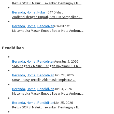
Ketua SOKSI Maluku Tekankan Pentingnya N…
Beranda
,
Home
,
Hukum
647 Dilihat
Audiensi dengan Bupati, AMGPM Sampaikan …
Beranda
,
Home
,
Pendidikan
634 Dilihat
Matematika Masuk Empat Besar Kota Ambon,…
Pendidikan
Beranda
,
Home
,
Pendidikan
Agustus 5, 2026
SMA Negeri 7 Maluku Tengah Rayakan HUT K…
Beranda
,
Home
,
Pendidikan
Juni 28, 2026
Umar Lessy Terpilih Aklamasi Pimpin IKA …
Beranda
,
Home
,
Pendidikan
Juni 3, 2026
Matematika Masuk Empat Besar Kota Ambon,…
Beranda
,
Home
,
Pendidikan
Mei 25, 2026
Ketua SOKSI Maluku Tekankan Pentingnya N…