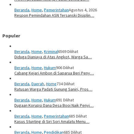
Beranda
,
Home
,
Pemerintahan
Agustus 4, 2026
Respon Pemindahan ASN Tersanski Disiplin…
Populer
Beranda
,
Home
,
Kriminal
6569 Dilihat
Diduga Dianiaya di Atas Angkot, Warga Sa…
Beranda
,
Home
,
Hukum
906 Dilihat
Cabang Kejari Ambon di Saparua Beri Peny…
Beranda
,
Daerah
,
Home
734 Dilihat
Ratusan Warga Padati Gunung Saniri, Pros…
Beranda
,
Home
,
Hukum
691 Dilihat
Dugaan Korupsi Dana Desa Booi Naik Penyi…
Beranda
,
Home
,
Pemerintahan
685 Dilihat
Kasus Stunting di Siri Sori Amalatu Menu…
Beranda
,
Home
,
Pendidikan
685 Dilihat