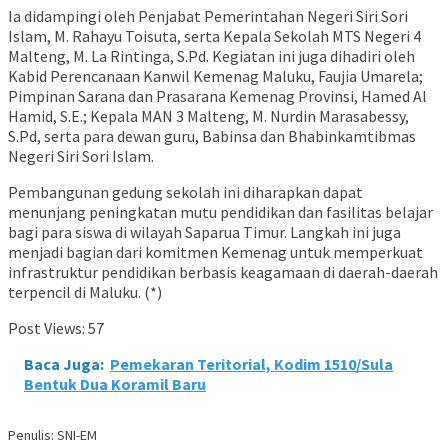
Ia didampingi oleh Penjabat Pemerintahan Negeri Siri Sori
Islam, M. Rahayu Toisuta, serta Kepala Sekolah MTS Negeri 4
Malteng, M. La Rintinga, S.Pd. Kegiatan ini juga dihadiri oleh
Kabid Perencanaan Kanwil Kemenag Maluku, Faujia Umarela;
Pimpinan Sarana dan Prasarana Kemenag Provinsi, Hamed Al
Hamid, S.E.; Kepala MAN 3 Malteng, M. Nurdin Marasabessy,
S.Pd, serta para dewan guru, Babinsa dan Bhabinkamtibmas
Negeri Siri Sori Islam.
Pembangunan gedung sekolah ini diharapkan dapat
menunjang peningkatan mutu pendidikan dan fasilitas belajar
bagi para siswa di wilayah Saparua Timur. Langkah ini juga
menjadi bagian dari komitmen Kemenag untuk memperkuat
infrastruktur pendidikan berbasis keagamaan di daerah-daerah
terpencil di Maluku. (*)
Post Views:
57
Baca Juga:
Pemekaran Teritorial, Kodim 1510/Sula
Bentuk Dua Koramil Baru
Penulis: SNI-EM