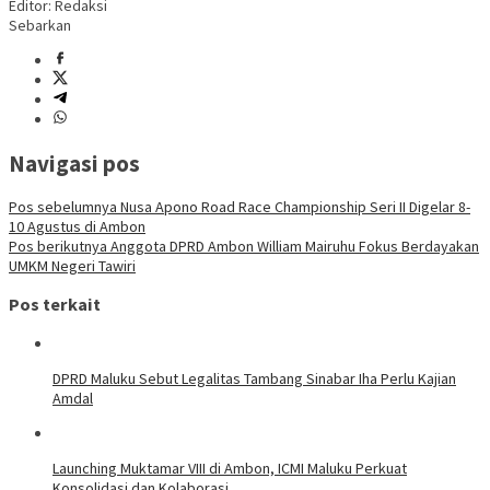
Editor: Redaksi
Sebarkan
Navigasi pos
Pos sebelumnya
Nusa Apono Road Race Championship Seri II Digelar 8-
10 Agustus di Ambon
Pos berikutnya
Anggota DPRD Ambon William Mairuhu Fokus Berdayakan
UMKM Negeri Tawiri
Pos terkait
DPRD Maluku Sebut Legalitas Tambang Sinabar Iha Perlu Kajian
Amdal
Launching Muktamar VIII di Ambon, ICMI Maluku Perkuat
Konsolidasi dan Kolaborasi