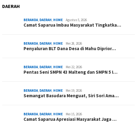
DAERAH
BERANDA
,
DAERAH
,
HOME
Agustus 5, 2026
Camat Saparua Imbau Masyarakat Tingkatka…
BERANDA
,
DAERAH
,
HOME
Mei 28, 2026
Penyaluran BLT Dana Desa di Mahu Diprior…
BERANDA
,
DAERAH
,
HOME
Mei 22, 2026
Pentas Seni SMPN 43 Malteng dan SMPN 5 I…
BERANDA
,
DAERAH
,
HOME
Mei 19, 2026
Semangat Basudara Menguat, Siri Sori Ama…
BERANDA
,
DAERAH
,
HOME
Mei 15, 2026
Camat Saparua Apresiasi Masyarakat Jaga …