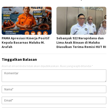
PAMA Apresiasi Kinerja Positif
Sebanyak 922 Narapidana dan
Kepala Basarnas Maluku M.
Lima Anak Binaan di Maluku
Arafah
Diusulkan Terima Remisi HUT RI
Tinggalkan Balasan
Alamat email Anda tidak akan dipublikasikan.
Ruas yang wajib ditandai
*