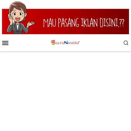
Loncat
ke
konten
Menu
Mobile