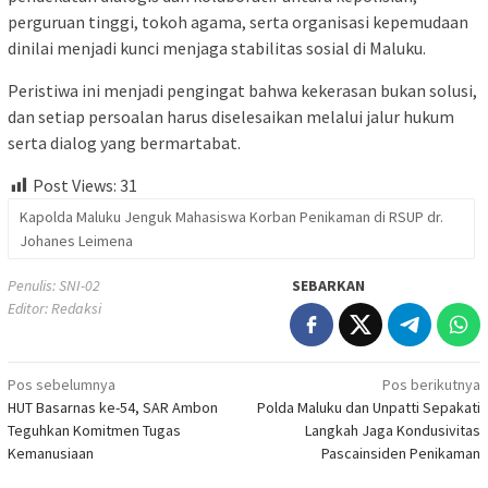
perguruan tinggi, tokoh agama, serta organisasi kepemudaan
dinilai menjadi kunci menjaga stabilitas sosial di Maluku.
Peristiwa ini menjadi pengingat bahwa kekerasan bukan solusi,
dan setiap persoalan harus diselesaikan melalui jalur hukum
serta dialog yang bermartabat.
Post Views:
31
Kapolda Maluku Jenguk Mahasiswa Korban Penikaman di RSUP dr.
Johanes Leimena
Penulis: SNI-02
SEBARKAN
Editor: Redaksi
Navigasi
Pos sebelumnya
Pos berikutnya
HUT Basarnas ke-54, SAR Ambon
Polda Maluku dan Unpatti Sepakati
pos
Teguhkan Komitmen Tugas
Langkah Jaga Kondusivitas
Kemanusiaan
Pascainsiden Penikaman