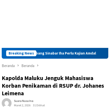
itas Tambang Sinabar Iha Perlu Kajian Amdal
Breaking News
Launching 
Beranda
Beranda
Kapolda Maluku Jenguk Mahasiswa
Korban Penikaman di RSUP dr. Johanes
Leimena
Suara Nusa Ina
Maret 2, 2026
31 Dilihat