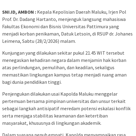
SNI.ID, AMBON :
Kepala Kepolisian Daerah Maluku, Irjen Pol
Prof. Dr. Dadang Hartanto, menjenguk langsung mahasiswa
Fakultas Ekonomi dan Bisnis Universitas Pattimura yang
menjadi korban penikaman, Datuk Letsoin, di RSUP dr. Johanes
Leimena, Sabtu (28/2/2026) malam.
Kunjungan yang dilakukan sekitar pukul 21.45 WIT tersebut
menegaskan kehadiran negara dalam menjamin hak korban
atas perlindungan, pemulihan, dan keadilan, sekaligus
memastikan lingkungan kampus tetap menjadi ruang aman
bagi dunia pendidikan tinggi.
Penjengukan dilakukan usai Kapolda Maluku menggelar
pertemuan bersama pimpinan universitas dan unsur terkait
sebagai langkah antisipatif meredam potensi eskalasi konflik
serta menjaga stabilitas keamanan dan ketertiban
masyarakat, khususnya di lingkungan akademik.
Dalam suasana penuh empati, Kapolda menyampaikan rasa