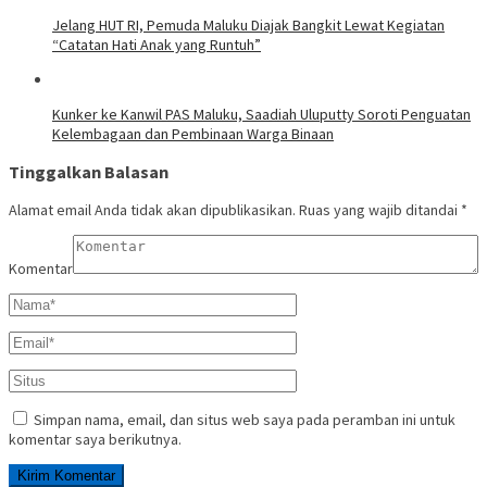
Jelang HUT RI, Pemuda Maluku Diajak Bangkit Lewat Kegiatan
“Catatan Hati Anak yang Runtuh”
Kunker ke Kanwil PAS Maluku, Saadiah Uluputty Soroti Penguatan
Kelembagaan dan Pembinaan Warga Binaan
Tinggalkan Balasan
Alamat email Anda tidak akan dipublikasikan.
Ruas yang wajib ditandai
*
Komentar
Simpan nama, email, dan situs web saya pada peramban ini untuk
komentar saya berikutnya.