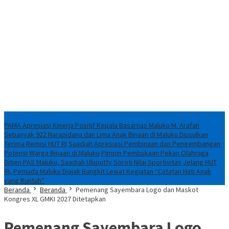
Breaking News
PAMA Apresiasi Kinerja Positif Kepala Basarnas Maluku M. Arafah
Sebanyak 922 Narapidana dan Lima Anak Binaan di Maluku Diusulkan
Terima Remisi HUT RI
Saadiah Apresiasi Pembinaan dan Pengembangan
Potensi Warga Binaan di Maluku
Pimpin Pembukaan Pekan Olahraga
Ditjen PAS Maluku, Saadiah Uluputty Soroti Nilai Sportivitas
Jelang HUT
RI, Pemuda Maluku Diajak Bangkit Lewat Kegiatan “Catatan Hati Anak
yang Runtuh”
Beranda
Beranda
Pemenang Sayembara Logo dan Maskot
Kongres XL GMKI 2027 Ditetapkan
Pemenang Sayembara Logo