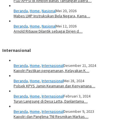
FGD APPSI di Ambon Bahas Tantangan Daera…
Beranda
,
Home
,
Nasional
Mei 20, 2026
Mabes LMP Instruksikan Bela Negara, Kama…
Beranda
,
Home
,
Nasional
Mei 12, 2026
Arnold Ritiauw Dilantik sebagai Dirjen d…
Internasional
Beranda
,
Home
,
Internasional
Desember 21, 2024
Kapolri Pastikan pengamanan, Kelayakan K…
Beranda
,
Home
,
Internasional
Mei 28, 2024
Polsek KPYS Jamin Keamanan dan Kenyamana…
Beranda
,
Home
,
Internasional
Februari 3, 2024
Turun Langsung di Desa Latta, Danlantama…
Beranda
,
Home
,
Internasional
Desember 9, 2023
Kapolri dan Panglima TNI Resmikan Markas…