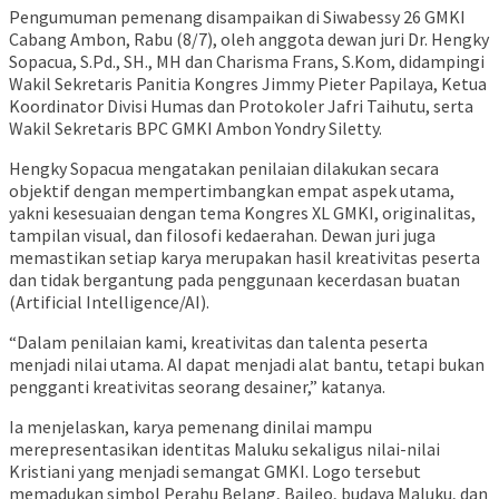
Pengumuman pemenang disampaikan di Siwabessy 26 GMKI
Cabang Ambon, Rabu (8/7), oleh anggota dewan juri Dr. Hengky
Sopacua, S.Pd., SH., MH dan Charisma Frans, S.Kom, didampingi
Wakil Sekretaris Panitia Kongres Jimmy Pieter Papilaya, Ketua
Koordinator Divisi Humas dan Protokoler Jafri Taihutu, serta
Wakil Sekretaris BPC GMKI Ambon Yondry Siletty.
Hengky Sopacua mengatakan penilaian dilakukan secara
objektif dengan mempertimbangkan empat aspek utama,
yakni kesesuaian dengan tema Kongres XL GMKI, originalitas,
tampilan visual, dan filosofi kedaerahan. Dewan juri juga
memastikan setiap karya merupakan hasil kreativitas peserta
dan tidak bergantung pada penggunaan kecerdasan buatan
(Artificial Intelligence/AI).
“Dalam penilaian kami, kreativitas dan talenta peserta
menjadi nilai utama. AI dapat menjadi alat bantu, tetapi bukan
pengganti kreativitas seorang desainer,” katanya.
Ia menjelaskan, karya pemenang dinilai mampu
merepresentasikan identitas Maluku sekaligus nilai-nilai
Kristiani yang menjadi semangat GMKI. Logo tersebut
memadukan simbol Perahu Belang, Baileo, budaya Maluku, dan