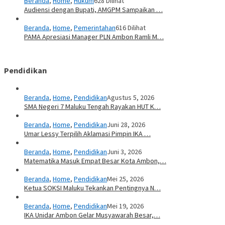
Beranda
,
Home
,
Hukum
628 Dilihat
Audiensi dengan Bupati, AMGPM Sampaikan …
Beranda
,
Home
,
Pemerintahan
616 Dilihat
PAMA Apresiasi Manager PLN Ambon Ramli M…
Pendidikan
Beranda
,
Home
,
Pendidikan
Agustus 5, 2026
SMA Negeri 7 Maluku Tengah Rayakan HUT K…
Beranda
,
Home
,
Pendidikan
Juni 28, 2026
Umar Lessy Terpilih Aklamasi Pimpin IKA …
Beranda
,
Home
,
Pendidikan
Juni 3, 2026
Matematika Masuk Empat Besar Kota Ambon,…
Beranda
,
Home
,
Pendidikan
Mei 25, 2026
Ketua SOKSI Maluku Tekankan Pentingnya N…
Beranda
,
Home
,
Pendidikan
Mei 19, 2026
IKA Unidar Ambon Gelar Musyawarah Besar,…