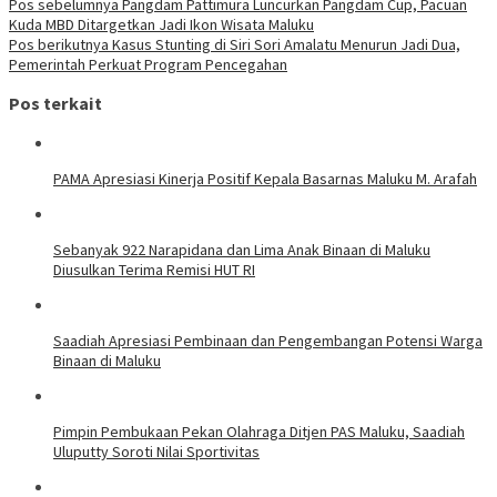
Pos sebelumnya
Pangdam Pattimura Luncurkan Pangdam Cup, Pacuan
Kuda MBD Ditargetkan Jadi Ikon Wisata Maluku
Pos berikutnya
Kasus Stunting di Siri Sori Amalatu Menurun Jadi Dua,
Pemerintah Perkuat Program Pencegahan
Pos terkait
PAMA Apresiasi Kinerja Positif Kepala Basarnas Maluku M. Arafah
Sebanyak 922 Narapidana dan Lima Anak Binaan di Maluku
Diusulkan Terima Remisi HUT RI
Saadiah Apresiasi Pembinaan dan Pengembangan Potensi Warga
Binaan di Maluku
Pimpin Pembukaan Pekan Olahraga Ditjen PAS Maluku, Saadiah
Uluputty Soroti Nilai Sportivitas