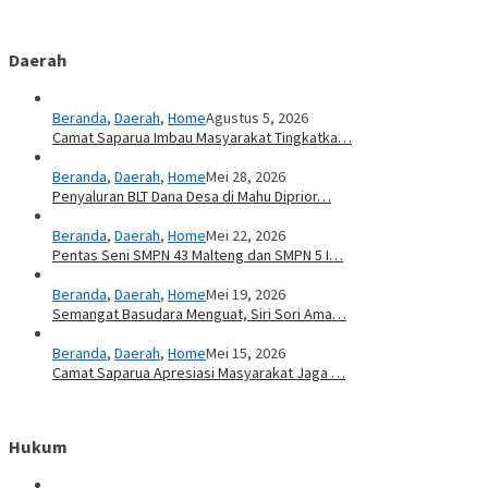
Daerah
Beranda
,
Daerah
,
Home
Agustus 5, 2026
Camat Saparua Imbau Masyarakat Tingkatka…
Beranda
,
Daerah
,
Home
Mei 28, 2026
Penyaluran BLT Dana Desa di Mahu Diprior…
Beranda
,
Daerah
,
Home
Mei 22, 2026
Pentas Seni SMPN 43 Malteng dan SMPN 5 I…
Beranda
,
Daerah
,
Home
Mei 19, 2026
Semangat Basudara Menguat, Siri Sori Ama…
Beranda
,
Daerah
,
Home
Mei 15, 2026
Camat Saparua Apresiasi Masyarakat Jaga …
Hukum