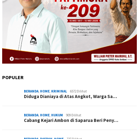
POPULER
BERANDA
,
HOME
,
KRIMINAL
6572 Dilihat
Diduga Dianiaya di Atas Angkot, Warga Sa…
BERANDA
,
HOME
,
HUKUM
909 Dilihat
Cabang Kejari Ambon di Saparua Beri Peny…
BERANDA
,
DAERAH
,
HOME
737 Dilihat