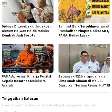
Diduga Digerebek di Indekos,
Sambut Baik Terpilihnya Ismail
Oknum Polwan Polda Maluku
Rumbalifar Pimpin Golkar SBT,
Kembali Jadi Sorotan
PAMA: Beliau Layak
PAMA Apresiasi Kinerja Positif
Sebanyak 922 Narapidana dan
Kepala Basarnas Maluku M.
Lima Anak Binaan di Maluku
Arafah
Diusulkan Terima Remisi HUT RI
Tinggalkan Balasan
Alamat email Anda tidak akan dipublikasikan.
Ruas yang wajib ditandai
*