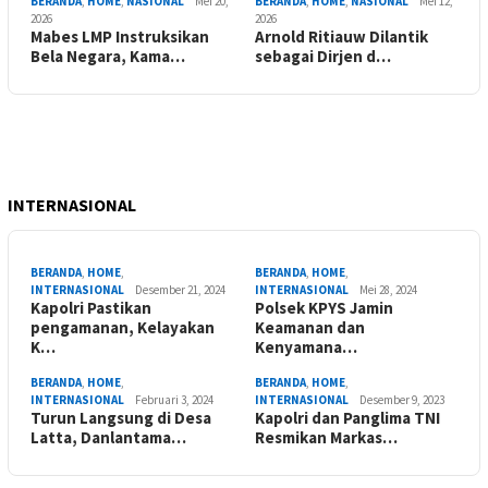
BERANDA
,
HOME
,
NASIONAL
Mei 20,
BERANDA
,
HOME
,
NASIONAL
Mei 12,
2026
2026
Mabes LMP Instruksikan
Arnold Ritiauw Dilantik
Bela Negara, Kama…
sebagai Dirjen d…
INTERNASIONAL
BERANDA
,
HOME
,
BERANDA
,
HOME
,
INTERNASIONAL
Desember 21, 2024
INTERNASIONAL
Mei 28, 2024
Kapolri Pastikan
Polsek KPYS Jamin
pengamanan, Kelayakan
Keamanan dan
K…
Kenyamana…
BERANDA
,
HOME
,
BERANDA
,
HOME
,
INTERNASIONAL
Februari 3, 2024
INTERNASIONAL
Desember 9, 2023
Turun Langsung di Desa
Kapolri dan Panglima TNI
Latta, Danlantama…
Resmikan Markas…