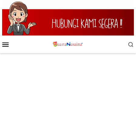
Loncat
ke
konten
Menu
Mobile