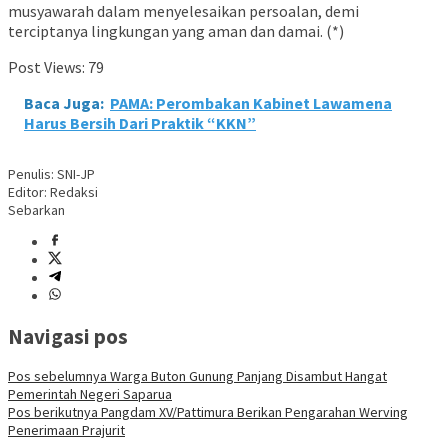
musyawarah dalam menyelesaikan persoalan, demi
terciptanya lingkungan yang aman dan damai. (*)
Post Views:
79
Baca Juga:
PAMA: Perombakan Kabinet Lawamena
Harus Bersih Dari Praktik “KKN”
Penulis: SNI-JP
Editor: Redaksi
Sebarkan
Navigasi pos
Pos sebelumnya
Warga Buton Gunung Panjang Disambut Hangat
Pemerintah Negeri Saparua
Pos berikutnya
Pangdam XV/Pattimura Berikan Pengarahan Werving
Penerimaan Prajurit