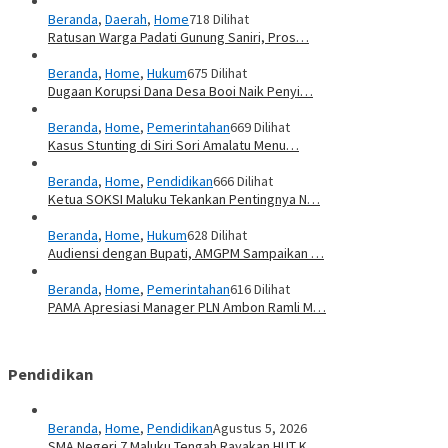
Beranda
,
Daerah
,
Home
718 Dilihat
Ratusan Warga Padati Gunung Saniri, Pros…
Beranda
,
Home
,
Hukum
675 Dilihat
Dugaan Korupsi Dana Desa Booi Naik Penyi…
Beranda
,
Home
,
Pemerintahan
669 Dilihat
Kasus Stunting di Siri Sori Amalatu Menu…
Beranda
,
Home
,
Pendidikan
666 Dilihat
Ketua SOKSI Maluku Tekankan Pentingnya N…
Beranda
,
Home
,
Hukum
628 Dilihat
Audiensi dengan Bupati, AMGPM Sampaikan …
Beranda
,
Home
,
Pemerintahan
616 Dilihat
PAMA Apresiasi Manager PLN Ambon Ramli M…
Pendidikan
Beranda
,
Home
,
Pendidikan
Agustus 5, 2026
SMA Negeri 7 Maluku Tengah Rayakan HUT K…