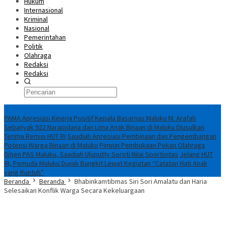
Hukum
Internasional
Kriminal
Nasional
Pemerintahan
Politik
Olahraga
Redaksi
Redaksi
Breaking News
PAMA Apresiasi Kinerja Positif Kepala Basarnas Maluku M. Arafah
Sebanyak 922 Narapidana dan Lima Anak Binaan di Maluku Diusulkan
Terima Remisi HUT RI
Saadiah Apresiasi Pembinaan dan Pengembangan
Potensi Warga Binaan di Maluku
Pimpin Pembukaan Pekan Olahraga
Ditjen PAS Maluku, Saadiah Uluputty Soroti Nilai Sportivitas
Jelang HUT
RI, Pemuda Maluku Diajak Bangkit Lewat Kegiatan “Catatan Hati Anak
yang Runtuh”
Beranda
Beranda
Bhabinkamtibmas Siri Sori Amalatu dan Haria
Selesaikan Konflik Warga Secara Kekeluargaan