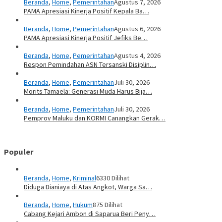
Beranda
,
Home
,
Pemerintahan
Agustus 7, 2026
PAMA Apresiasi Kinerja Positif Kepala Ba…
Beranda
,
Home
,
Pemerintahan
Agustus 6, 2026
PAMA Apresiasi Kinerja Positif Jefiks Be…
Beranda
,
Home
,
Pemerintahan
Agustus 4, 2026
Respon Pemindahan ASN Tersanski Disiplin…
Beranda
,
Home
,
Pemerintahan
Juli 30, 2026
Morits Tamaela: Generasi Muda Harus Bija…
Beranda
,
Home
,
Pemerintahan
Juli 30, 2026
Pemprov Maluku dan KORMI Canangkan Gerak…
Populer
Beranda
,
Home
,
Kriminal
6330 Dilihat
Diduga Dianiaya di Atas Angkot, Warga Sa…
Beranda
,
Home
,
Hukum
875 Dilihat
Cabang Kejari Ambon di Saparua Beri Peny…