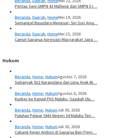
Beranda
,
Daerah
,
Home
Mei 22, 2026
Pentas Seni SMPN 43 Malteng dan SMPN 5 I…
Beranda
,
Daerah
,
Home
Mei 19, 2026
Semangat Basudara Menguat, Siri Sori Ama…
Beranda
,
Daerah
,
Home
Mei 15, 2026
Camat Saparua Apresiasi Masyarakat Jaga …
Hukum
Beranda
,
Home
,
Hukum
Agustus 7, 2026
Sebanyak 922 Narapidana dan Lima Anak Bi…
Beranda
,
Home
,
Hukum
Agustus 6, 2026
Kunker ke Kanwil PAS Maluku, Saadiah Ulu…
Beranda
,
Home
,
Hukum
Juli 30, 2026
Puluhan Pelajar SMA Negeri 34 Maluku Ten…
Beranda
,
Home
,
Hukum
Juli 30, 2026
Cabang Kejari Ambon di Saparua Beri Peny…