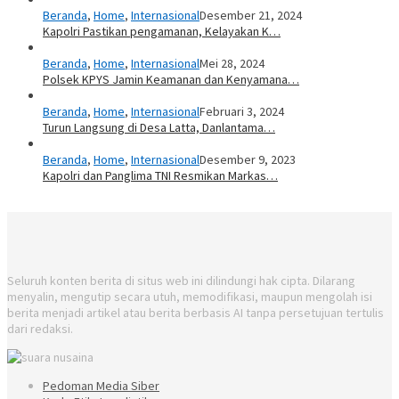
Beranda
,
Home
,
Internasional
Desember 21, 2024
Kapolri Pastikan pengamanan, Kelayakan K…
Beranda
,
Home
,
Internasional
Mei 28, 2024
Polsek KPYS Jamin Keamanan dan Kenyamana…
Beranda
,
Home
,
Internasional
Februari 3, 2024
Turun Langsung di Desa Latta, Danlantama…
Beranda
,
Home
,
Internasional
Desember 9, 2023
Kapolri dan Panglima TNI Resmikan Markas…
Seluruh konten berita di situs web ini dilindungi hak cipta. Dilarang
menyalin, mengutip secara utuh, memodifikasi, maupun mengolah isi
berita menjadi artikel atau berita berbasis AI tanpa persetujuan tertulis
dari redaksi.
Pedoman Media Siber