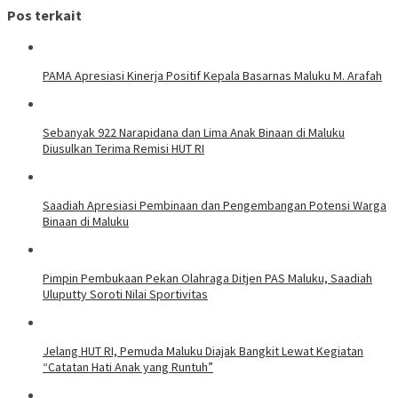
Pos terkait
PAMA Apresiasi Kinerja Positif Kepala Basarnas Maluku M. Arafah
Sebanyak 922 Narapidana dan Lima Anak Binaan di Maluku
Diusulkan Terima Remisi HUT RI
Saadiah Apresiasi Pembinaan dan Pengembangan Potensi Warga
Binaan di Maluku
Pimpin Pembukaan Pekan Olahraga Ditjen PAS Maluku, Saadiah
Uluputty Soroti Nilai Sportivitas
Jelang HUT RI, Pemuda Maluku Diajak Bangkit Lewat Kegiatan
“Catatan Hati Anak yang Runtuh”